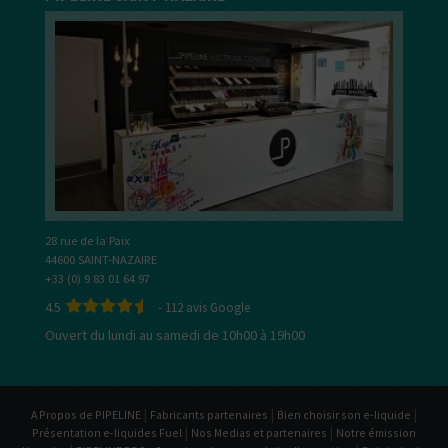
28 rue de la Paix
44600 SAINT-NAZAIRE
+33 (0) 9 83 01 64 97
4.5
-
112
avis Google
Ouvert du lundi au samedi de 10h00 à 19h00
|
|
|
A Propos de PIPELINE
Fabricants partenaires
Bien choisir son e-liquide
|
|
Présentation e-liquides Fuel
Nos Medias et partenaires
Notre émission