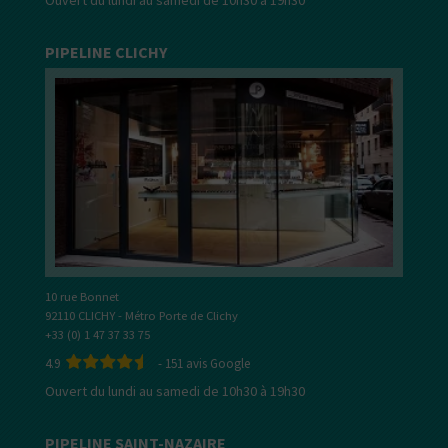
PIPELINE CLICHY
10 rue Bonnet
92110 CLICHY - Métro Porte de Clichy
+33 (0) 1 47 37 33 75
4.9
-
151
avis Google
Ouvert du lundi au samedi de 10h30 à 19h30
PIPELINE SAINT-NAZAIRE