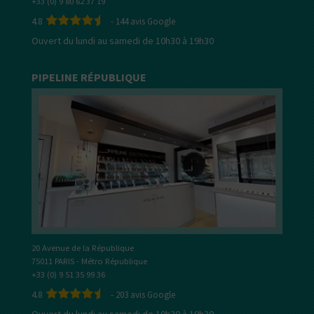
+33 (0) 9 80 62 37 19
4.8
-
144
avis Google
Ouvert du lundi au samedi de 10h30 à 19h30
PIPELINE RÉPUBLIQUE
20 Avenue de la République
75011 PARIS - Métro République
+33 (0) 9 51 35 99 36
4.8
-
203
avis Google
Ouvert du lundi au samedi de 10h30 à 19h30