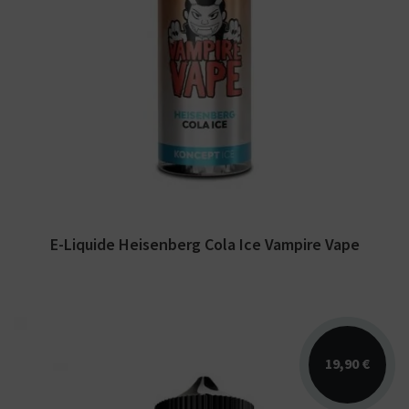
Arômes : baies rouges, cola, menthol. E-
liquide Vampire Vape. Disponible en 100 ml
sans nicotine...
E-Liquide Heisenberg Cola Ice Vampire Vape
19,90 €