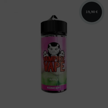
19,90 €
Arômes : baies rouges acidulées, pomme
rouge, menthol. E-liquide Vampire Vape.
Disponible en 100...