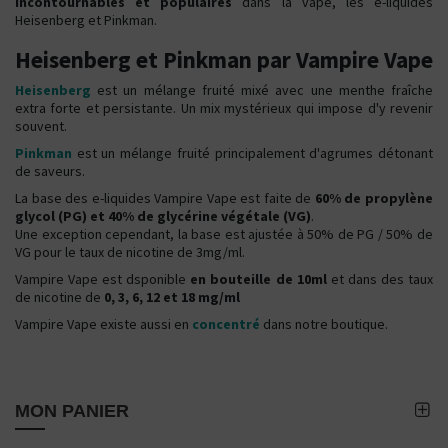
incontournables et populaires
dans la vape, les e-liquides
Heisenberg et Pinkman.
Heisenberg et Pinkman par Vampire Vape
Heisenberg
est un mélange fruité mixé avec une menthe fraîche
extra forte et persistante. Un mix mystérieux qui impose d'y revenir
souvent.
Pinkman
est un mélange fruité principalement d'agrumes détonant
de saveurs.
La base des e-liquides Vampire Vape est faite de
60% de propylène
glycol (PG) et 40% de glycérine végétale (VG)
.
Une exception cependant, la base est ajustée à 50% de PG / 50% de
VG pour le taux de nicotine de 3mg/ml.
Vampire Vape est dsponible
en bouteille de 10ml
et dans des taux
de nicotine de
0, 3, 6, 12 et 18 mg/ml
Vampire Vape existe aussi en
concentré
dans notre boutique.
MON PANIER