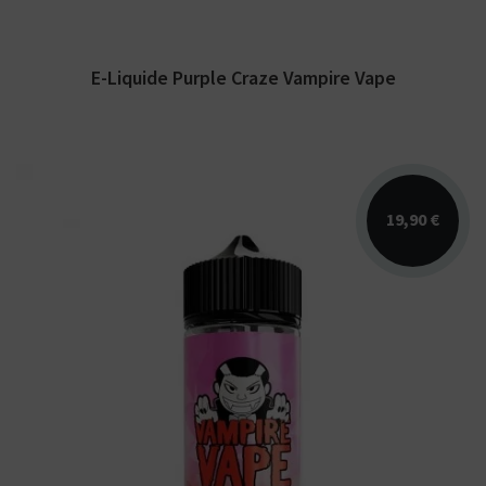
E-Liquide Purple Craze Vampire Vape
19,90 €
Arômes : baies rouges, pastèque, fraicheur. E-
liquide Vampire Vape. Disponible en 100 ml