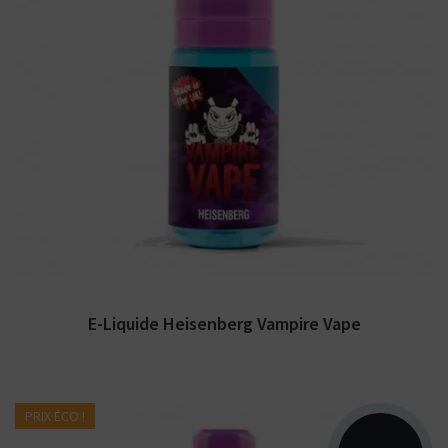
Arômes : fruits, menthol. Vampire Vape. E-
liquide disponible en 10ml et 50ml sans
nicotine.
E-Liquide Heisenberg Vampire Vape
PRIX ÉCO !