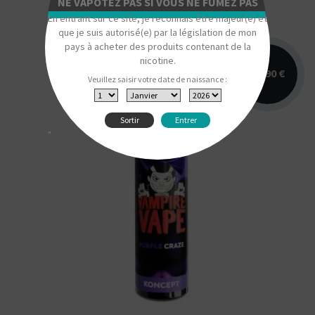
NE VAPOTEZ PAS SI VOUS NE FUMEZ PAS
En entrant sur ce site, je reconnais être majeur(e) et
que je suis autorisé(e) par la législation de mon
pays à acheter des produits contenant de la
nicotine.
19,90 €
Veuillez saisir votre date de naissance :
Sortir
Entrer
"
Arômes : fruités et frais. E-liquide Koncept
Vampire Vape. Disponible en 50 ml sans
nicotine pour...