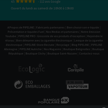
4.5
-
112
avis Google
Ouvert du lundi au samedi de 10h00 à 19h00
|
|
|
A Propos de PIPELINE
Fabricants partenaires
Bien choisir son e-liquide
|
|
Présentation e-liquides Fuel
Nos Medias et partenaires
Notre émission
|
|
Youtube
PIPELINE PRO : Grossiste de vos produits d'exception
Rejoindre le
|
|
réseau
Bien démarrer avec la cigarette électronique
Lexique de la cigarette
|
|
|
|
électronique
PIPELINE-Store Recrute
Recyclage
Blog PIPELINE
PIPELINE
|
|
|
|
Allemagne
PIPELINE Autriche
Nos Magasins
Boutique Batignolles
Boutique
|
|
|
République
Boutique Clichy
Boutique Saint-Nazaire
Contactez-nous