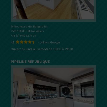
94 Boulevard des Batignolles
75017 PARIS - Métro Villiers
+33 (0) 9 80 62 37 19
4.8
-
144
avis Google
Ouvert du lundi au samedi de 10h30 à 19h30
PIPELINE RÉPUBLIQUE