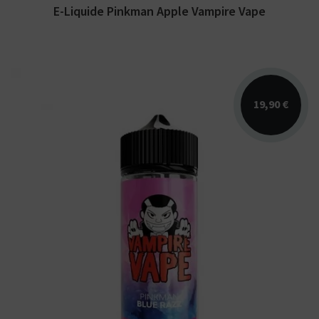
E-Liquide Pinkman Apple Vampire Vape
19,90 €
Arômes : baies rouges acidulées, framboise
bleue, fraicheur. E-liquide Vampire Vape.
Disponible...