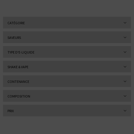
CATÉGORIE
SAVEURS
TYPE D'E-LIQUIDE
SHAKE & VAPE
CONTENANCE
COMPOSITION
PRIX