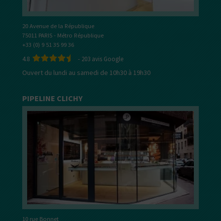
20 Avenue de la République
75011 PARIS - Métro République
+33 (0) 9 51 35 99 36
4.8
-
203
avis Google
Ouvert du lundi au samedi de 10h30 à 19h30
PIPELINE CLICHY
10 rue Bonnet