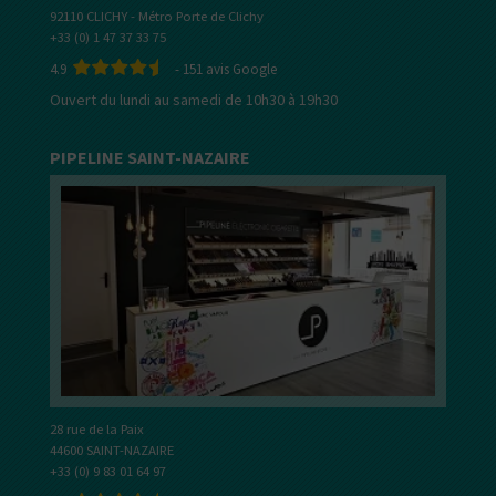
92110 CLICHY - Métro Porte de Clichy
+33 (0) 1 47 37 33 75
4.9
-
151
avis Google
Ouvert du lundi au samedi de 10h30 à 19h30
PIPELINE SAINT-NAZAIRE
28 rue de la Paix
44600 SAINT-NAZAIRE
+33 (0) 9 83 01 64 97