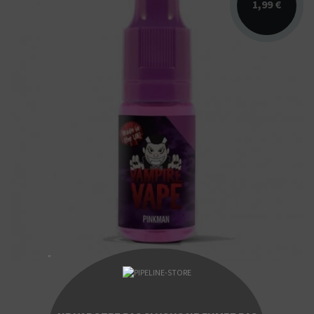
1,99 €
Arômes : agrumes. Vampire Vape. E-liquide
disponible en 10ml et 50ml sans nicotine.
"
3 avis
E-Liquide Pinkman Vampire Vape