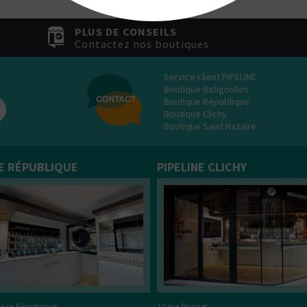
PLUS DE CONSEILS
Contactez nos boutiques
Service client PIPELINE
Boutique Batignolles
Boutique République
Boutique Clichy
Boutique Saint Nazaire
NE RÉPUBLIQUE
PIPELINE CLICHY
e la République
10 rue Bonnet