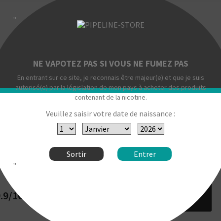
"
NE VAPOTEZ PAS SI VOUS NE FUMEZ PAS
En entrant sur ce site, je reconnais être majeur(e) et que je suis
autorisé(e) par la législation de mon pays à acheter des produits
contenant de la nicotine.
Veuillez saisir votre date de naissance :
Sortir
Entrer
"
.9/10