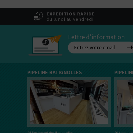
EXPEDITION RAPIDE
du lundi au vendredi
Lettre d'information
PIPELINE BATIGNOLLES
PIPELI
20 Avenue d
94 Boulevard des Batignolles