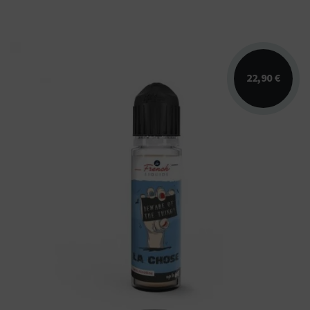
22,90 €
Arômes : café, noisette grillée, caramel au
beurre salé, vanille, noix de pécan.
Disponible en...