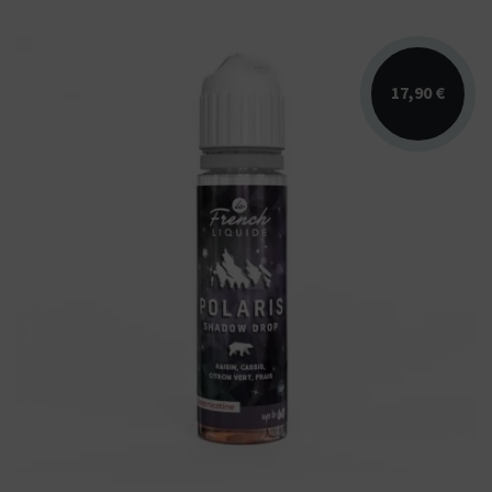
17,90 €
Arômes : cassis, citron vert, raisin, fraicheur.
E-liquide Polaris Le French Liquide par LIPS....