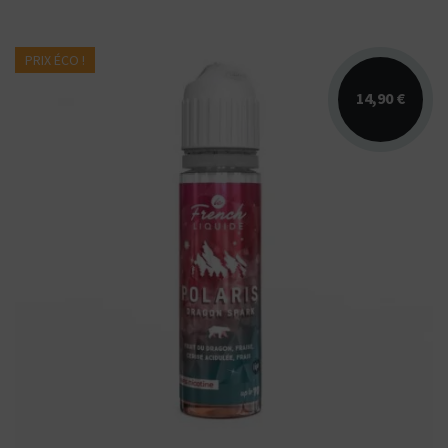
PRIX ÉCO !
14,90 €
Arômes : fraise, cerise, fruit du
dragon, fraicheur. E-liquide Polaris Le French
Liquide par LIPS...