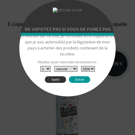
"
E-Liquide La Chose Grand Format Le French Liquide
NE VAPOTEZ PAS SI VOUS NE FUMEZ PAS
En entrant sur ce site, je reconnais être majeur(e) et
que je suis autorisé(e) par la législation de mon
pays à acheter des produits contenant de la
nicotine.
Veuillez saisir votre date de naissance :
22,90 €
Sortir
Entrer
"
Arômes : fraicheur, fruits à coque, noisette,
café, caramel. E-liquide Le French Liquide