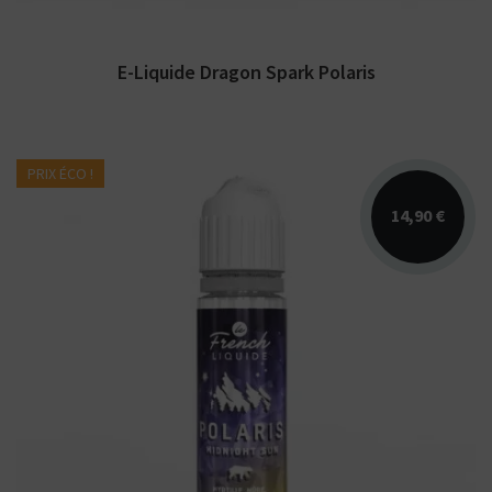
E-Liquide Dragon Spark Polaris
PRIX ÉCO !
14,90 €
Arômes : mûre, myrtille, corossol, fraicheur.
E-liquide Polaris Le French Liquide par LIPS