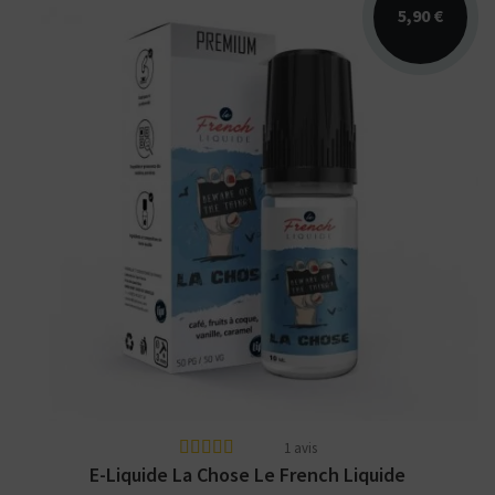
5,90 €
Arômes : café, noisette grillée, caramel au
beurre salé, vanille, noix de pécan. Le
French...
1 avis
E-Liquide La Chose Le French Liquide