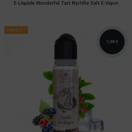
E-Liquide Wonderful Tart Myrtille Salt E-Vapor
PRIX ÉCO !
7,90 €
Arômes : cassis, fruits rouges, menthe
fraiche. E-liquide Le French Liquide par LIPS
Vape....