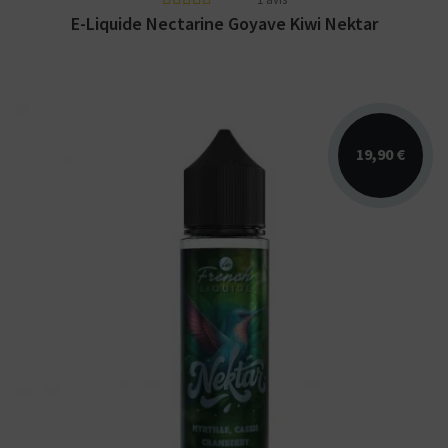
E-Liquide Nectarine Goyave Kiwi Nektar
19,90 €
Arômes : myrtille, cassis, cranberry. E-liquide
Nektar Le French Liquide. Disponible en 50
ml...