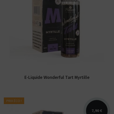
Arômes : tarte à la myrtille. E-liquide
Wonderful Tart. Disponible en 60 ml et 3
mg/ml. Booster...
E-Liquide Wonderful Tart Myrtille
PRIX ÉCO !
7,90 €