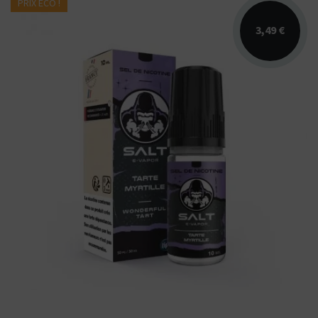
PRIX ÉCO !
3,49 €
Arômes : tarte à la myrtille. E-liquide Salt E-
Vapor Wonderful Tart. Disponible en 10 ml
aux sels...