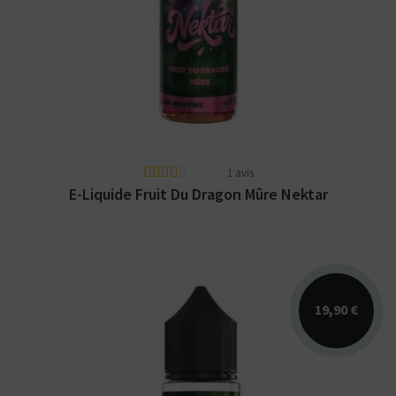
Arômes : fruit du dragon, mûre. E-liquide
Nektar Le French Liquide. Disponible en 50
ml sans...
1 avis
E-Liquide Fruit Du Dragon Mûre Nektar
19,90 €