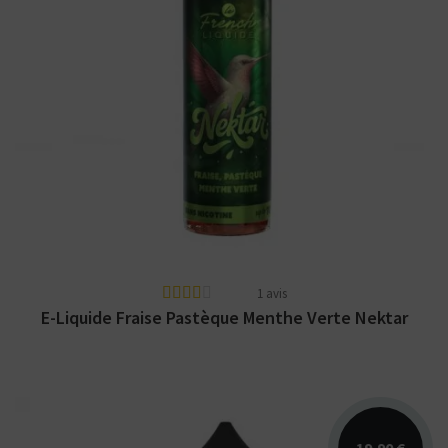
Arômes : fraise, pastèque, menthe verte. E-
liquide Nektar Le French Liquide. Disponible
en 50 ml...
1 avis
E-Liquide Fraise Pastèque Menthe Verte Nektar