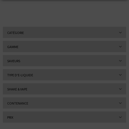
CATÉGORIE
GAMME
SAVEURS
TYPE D'E-LIQUIDE
SHAKE & VAPE
CONTENANCE
PRIX