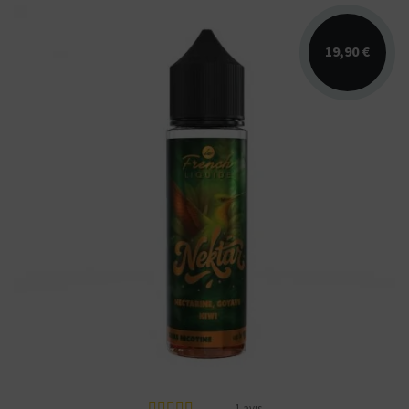
19,90 €
Arômes : nectarine, goyave, kiwi. E-liquide
Nektar Le French Liquide. Disponible en 50
ml sans...
1 avis