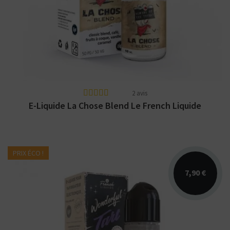
Arômes : blond, caramel, vanille, fruits à
coque, café. Disponible en 10ml nicotiné.
2 avis
E-Liquide La Chose Blend Le French Liquide
PRIX ÉCO !
7,90 €