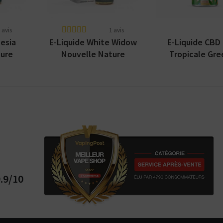
 avis
1 avis
esia
E-Liquide White Widow
E-Liquide CBD 
ure
Nouvelle Nature
Tropicale Gr
Petit Nua
.9/10
Kits pour Fumeur
Kits pour Fumeur
MODÉRÉ
IMPORTANT
Saveur
Les
Saveur
Arôme