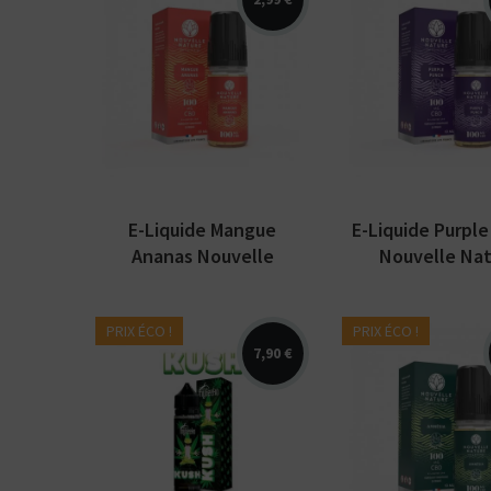
Arômes : ananas,
Arômes : chanvr
mangue. E-liquide CBD
raisin, notes v
/ CBN Nouvelle
et florales. E-l
Nature. Disponible en
CBD / CBN Nouv
10 ml avec 1%, 2% ou...
Nature....
E-Liquide Mangue
E-Liquide Purpl
Ananas Nouvelle
Nouvelle Nat
Nature
PRIX ÉCO !
PRIX ÉCO !
7,90 €
Arômes : chanvr
Arômes : chanvre. E-
agrumes. E-liqu
liquide myGeeko.
CBD / CBN Nouv
Disponible en 50 ml
Nature. Disponi
sans nicotine.
10 ml avec 1%, 