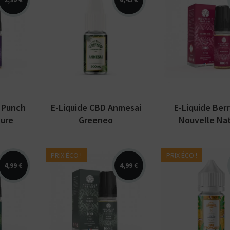
E-liquide CBD
e,
Anmesai. Disponible
Arômes : fraise
égétales
en 10ml et en 300mg,
framboise, cass
iquide
500mg ou 1000mg.
citron vert, m
elle
Fabriqué en France
glaciale. E-liq
par...
/ CBN Nouvelle.
e Punch
E-Liquide CBD Anmesai
E-Liquide Berr
ure
Greeneo
Nouvelle Na
PRIX ÉCO !
PRIX ÉCO !
4,99 €
4,99 €
Arômes : chanvre
e,
fruité et boisé. E-
Arômes : mang
ide
liquide CBD / CBN
fruit de la pass
elle
Nouvelle Nature.
agrumes. E-liq
ble en
Disponible en 10 ml
Greeneo Petit 
2%...
avec...
Disponible en 3