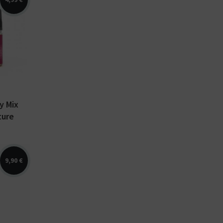
,
is,
enthe
uide CBD
..
y Mix
ture
9,90 €
ue,
ion,
uide
Nuage.
0 ml...