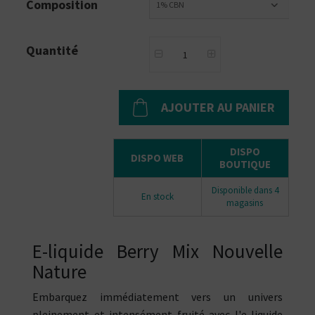
Composition
1% CBN
Quantité
AJOUTER AU PANIER
DISPO
DISPO WEB
BOUTIQUE
Disponible dans 4
En stock
magasins
E-liquide Berry Mix Nouvelle
Nature
Embarquez immédiatement vers un univers
pleinement et intensément fruité avec l'e-liquide