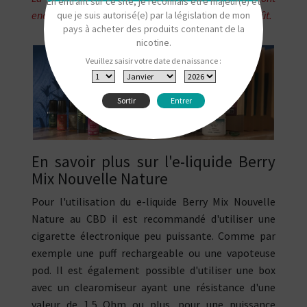
En entrant sur ce site, je reconnais être majeur(e) et
encore consommables, avec une légère perte de goût.
que je suis autorisé(e) par la législation de mon
pays à acheter des produits contenant de la
nicotine.
Veuillez saisir votre date de naissance :
Sortir
Entrer
"
En savoir plus sur l'e-liquide Berry
Mix Nouvelle Nature
Pour l'utilisation du e-liquide Berry Mix Nouvelle
Nature au CBD il est recommandé d'utiliser une
cigarette électronique peu puissante. Comme par
exemple une puff rechargeable ou une vapoteuse
pod. Il est également possible d'utiliser une box
avec un clearomiseur ayant une résistance d'une
valeur de 1,5 Ohm ou plus, pour une puissance