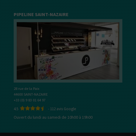
PIPELINE SAINT-NAZAIRE
28 rue de la Paix
44600 SAINT-NAZAIRE
+33 (0) 9 83 01 64 97
4.5
-
112
avis Google
Ouvert du lundi au samedi de 10h00 à 19h00