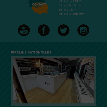
Boutique Batignolles
Boutique République
Boutique Clichy
Boutique Saint Nazaire
PIPELINE BATIGNOLLES