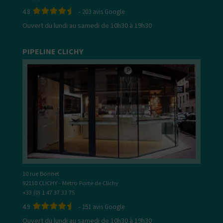
4.8
-
203
avis Google
Ouvert du lundi au samedi de 10h30 à 19h30
PIPELINE CLICHY
10 rue Bonnet
92110 CLICHY - Métro Porte de Clichy
+33 (0) 1 47 37 33 75
4.9
-
151
avis Google
Ouvert du lundi au samedi de 10h30 à 19h30