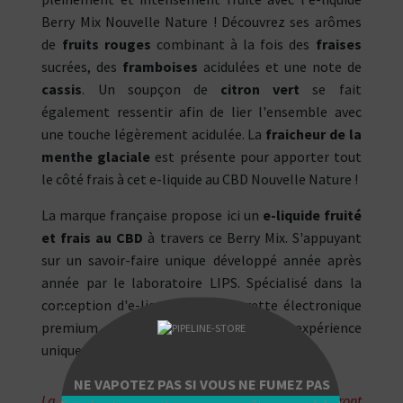
Berry Mix Nouvelle Nature ! Découvrez ses arômes
de
fruits rouges
combinant à la fois des
fraises
sucrées, des
framboises
acidulées et une note de
cassis
. Un soupçon de
citron vert
se fait
également ressentir afin de lier l'ensemble avec
une touche légèrement acidulée. La
fraicheur de la
menthe glaciale
est présente pour apporter tout
le côté frais à cet e-liquide au CBD Nouvelle Nature !
La marque française propose ici un
e-liquide fruité
et frais au CBD
à travers ce Berry Mix. S'appuyant
sur un savoir-faire unique développé année après
année par le laboratoire LIPS. Spécialisé dans la
conception d'e-liquide pour cigarette électronique
"
premium, ce mix de fruits offre une expérience
unique et exclusive à chaque vapoteur.
NE VAPOTEZ PAS SI VOUS NE FUMEZ PAS
La DDM (DLUO) est dépassée. Les e-liquides seront