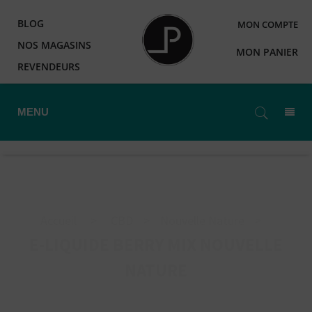
BLOG
MON COMPTE
NOS MAGASINS
MON PANIER
REVENDEURS
MENU
Accueil
>
CBD
>
Nouvelle Nature
>
E-LIQUIDE BERRY MIX NOUVELLE
NATURE