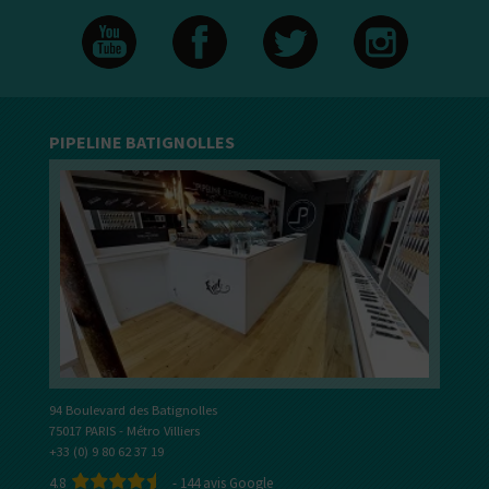
PIPELINE BATIGNOLLES
94 Boulevard des Batignolles
75017 PARIS - Métro Villiers
+33 (0) 9 80 62 37 19
4.8
-
144
avis Google