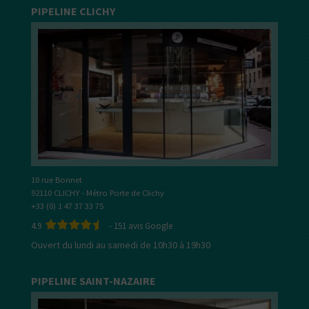
PIPELINE CLICHY
10 rue Bonnet
92110 CLICHY - Métro Porte de Clichy
+33 (0) 1 47 37 33 75
4.9
-
151
avis Google
Ouvert du lundi au samedi de 10h30 à 19h30
PIPELINE SAINT-NAZAIRE