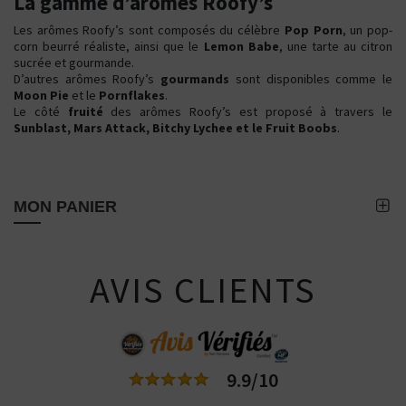
La gamme d’arômes Roofy’s
Les arômes Roofy’s sont composés du célèbre
Pop Porn
, un pop-
corn beurré réaliste, ainsi que le
Lemon Babe
, une tarte au citron
sucrée et gourmande.
D’autres arômes Roofy’s
gourmands
sont disponibles comme le
Moon Pie
et le
Pornflakes
.
Le côté
fruité
des arômes Roofy’s est proposé à travers le
Sunblast, Mars Attack, Bitchy Lychee et le Fruit Boobs
.
MON PANIER
AVIS CLIENTS
9.9/10