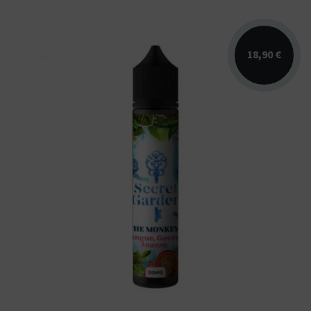
18,90 €
Arômes : goyave, mangue, ananas. E-liquide
Secret Garden. Disponible en 50 ml sans
nicotine pour...