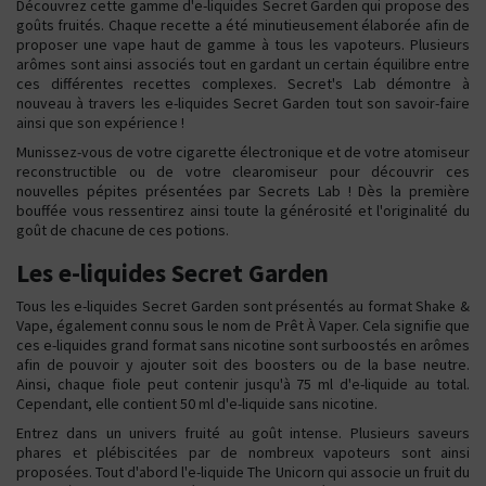
Découvrez cette gamme d'e-liquides Secret Garden qui propose des
goûts fruités. Chaque recette a été minutieusement élaborée afin de
proposer une vape haut de gamme à tous les vapoteurs. Plusieurs
arômes sont ainsi associés tout en gardant un certain équilibre entre
ces différentes recettes complexes. Secret's Lab démontre à
nouveau à travers les e-liquides Secret Garden tout son savoir-faire
ainsi que son expérience !
Munissez-vous de votre cigarette électronique et de votre atomiseur
reconstructible ou de votre clearomiseur pour découvrir ces
nouvelles pépites présentées par Secrets Lab ! Dès la première
bouffée vous ressentirez ainsi toute la générosité et l'originalité du
goût de chacune de ces potions.
Les e-liquides Secret Garden
Tous les e-liquides Secret Garden sont présentés au format Shake &
Vape, également connu sous le nom de Prêt À Vaper. Cela signifie que
ces e-liquides grand format sans nicotine sont surboostés en arômes
afin de pouvoir y ajouter soit des boosters ou de la base neutre.
Ainsi, chaque fiole peut contenir jusqu'à 75 ml d'e-liquide au total.
Cependant, elle contient 50 ml d'e-liquide sans nicotine.
Entrez dans un univers fruité au goût intense. Plusieurs saveurs
phares et plébiscitées par de nombreux vapoteurs sont ainsi
proposées. Tout d'abord l'e-liquide The Unicorn qui associe un fruit du