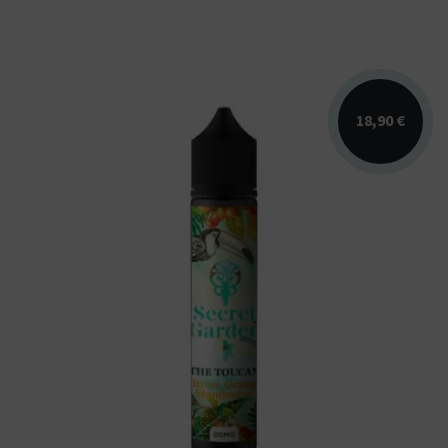
18,90 €
Arômes : citron, orange, mandarine. E-liquide
Secret Garden. Disponible en 50 ml sans
nicotine...