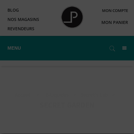
BLOG
MON COMPTE
NOS MAGASINS
MON PANIER
REVENDEURS
MENU
Accueil
>
E-Liquides
>
Secret's Lab
>
SECRET GARDEN