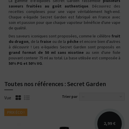
La gamme d'e-liquides Secret Garden rassemble
plusieurs
saveurs fruitées au goût authentique
. Découvrez des
recettes complexes pour une vape véritablement high-end.
Chaque e-liquide Secret Garden est fabriqué en France avec
soin et passion pour que chaque vapoteur bénéficie d'une vape
de qualité.
Des saveurs iconiques sont proposées, comme le célèbre
fruit
du dragon
, de la
fraise
ou de la
pêche
et encore bien d'autres
à découvrir ! Les e-liquides Secret Garden sont proposés en
grand format de 50 ml sans nicotine
au sein d'une fiole
pouvant contenir 75 ml au total. La base utilisée est composée à
50% PG et 50% VG
.
Toutes nos références : Secret Garden
Trier par
--
Vue
PRIX ÉCO !
2,99 €