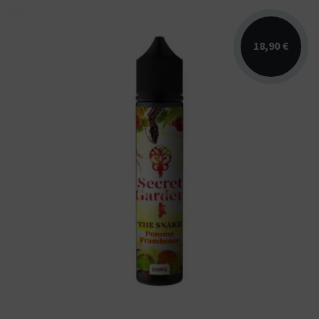
18,90 €
Arômes : framboise, pomme. E-liquide Secret
Garden. Disponible en 50 ml sans nicotine
pour 75 ml...