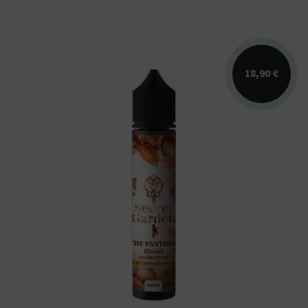
18,90 €
Arômes : blond, noisettes, caramel. E-liquide
Secret Garden. Disponible en 50 ml sans
nicotine...