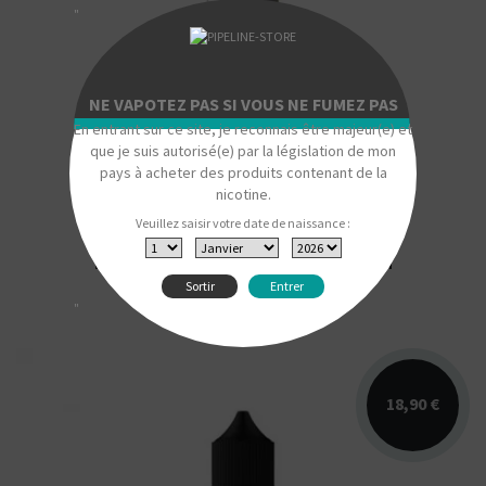
"
Arômes : ananas, corossol. E-liquide Secret
Garden. Disponible en 50 ml sans nicotine
pour 75 ml...
NE VAPOTEZ PAS SI VOUS NE FUMEZ PAS
En entrant sur ce site, je reconnais être majeur(e) et
que je suis autorisé(e) par la législation de mon
pays à acheter des produits contenant de la
nicotine.
Veuillez saisir votre date de naissance :
E-Liquide The Lemur Secret Garden
Sortir
Entrer
"
18,90 €