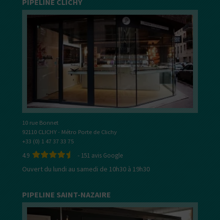
PIPELINE CLICHY
10 rue Bonnet
92110 CLICHY - Métro Porte de Clichy
+33 (0) 1 47 37 33 75
4.9
-
151
avis Google
Ouvert du lundi au samedi de 10h30 à 19h30
PIPELINE SAINT-NAZAIRE