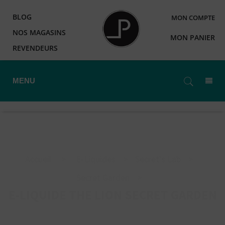
BLOG
MON COMPTE
NOS MAGASINS
MON PANIER
REVENDEURS
MENU
Accueil
>
E-Liquides
>
Secret's Lab
>
Secret Garden
>
E-LIQUIDE THE LION SECRET GARDEN