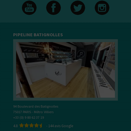
PIPELINE BATIGNOLLES
94 Boulevard des Batignolles
75017 PARIS - Métro Villiers
+33 (0) 9 80 62 37 19
4.8
-
144
avis Google