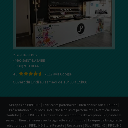
28 rue de la Paix
44600 SAINT-NAZAIRE
+33 (0) 9 83 01 64 97
4.5
-
112
avis Google
Ouvert du lundi au samedi de 10h00 à 19h00
|
|
|
A Propos de PIPELINE
Fabricants partenaires
Bien choisir son e-liquide
|
|
Présentation e-liquides Fuel
Nos Medias et partenaires
Notre émission
|
|
Youtube
PIPELINE PRO : Grossiste de vos produits d'exception
Rejoindre le
|
|
réseau
Bien démarrer avec la cigarette électronique
Lexique de la cigarette
|
|
|
|
électronique
PIPELINE-Store Recrute
Recyclage
Blog PIPELINE
PIPELINE