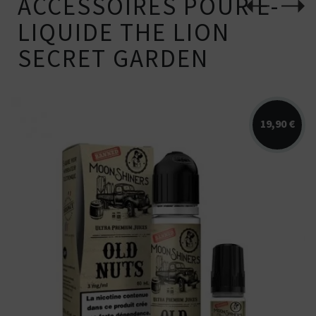
ACCESSOIRES POUR E-
LIQUIDE THE LION
SECRET GARDEN
19,90 €
Arômes : nougat, noisette, caramel
crémeux. E-liquide Moonshiners en 50...