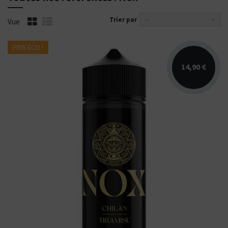
Trier par
--
Vue
PRIX ÉCO !
14,90 €
Arômes : tiramisu. E-liquide NOX Secret's Lab.
Disponible en 50 ml sans nicotine pour 70
ml.