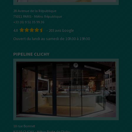
20 Avenue de la République
75011 PARIS - Métro République
+33 (0) 9 51 35 99 36
4.8
-
203
avis Google
Ouvert du lundi au samedi de 10h30 à 19h30
PIPELINE CLICHY
10 rue Bonnet
92110 CLICHY - Métro Porte de Clichy