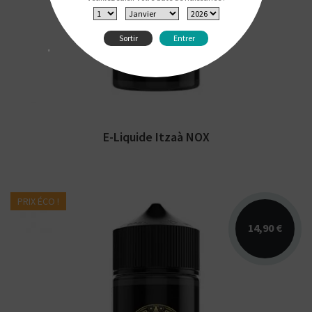
Secret's Lab. Disponible en 50 ml sans
nicotine pour 70...
Sortir
Entrer
"
E-Liquide Itzaà NOX
PRIX ÉCO !
14,90 €