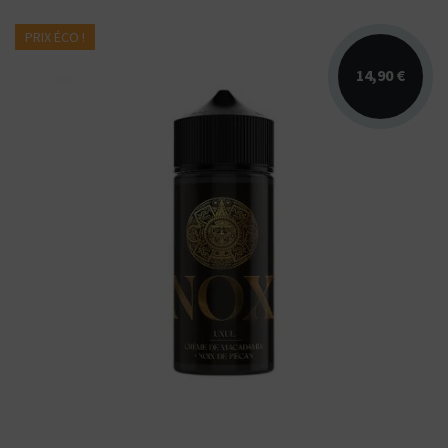
PRIX ÉCO !
14,90 €
Arômes : crème de macadamia, noix de
pécan, caramel. E-liquide NOX Secret's Lab.
Disponible en 50...