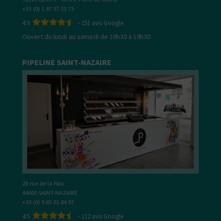
+33 (0) 1 47 37 33 75
4.9
-
151
avis Google
Ouvert du lundi au samedi de 10h30 à 19h30
PIPELINE SAINT-NAZAIRE
28 rue de la Paix
44600 SAINT-NAZAIRE
+33 (0) 9 83 01 64 97
4.5
-
112
avis Google