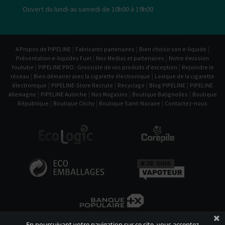
Ouvert du lundi au samedi de 10h00 à 19h00
|
|
|
A Propos de PIPELINE
Fabricants partenaires
Bien choisir son e-liquide
|
|
Présentation e-liquides Fuel
Nos Medias et partenaires
Notre émission
|
|
Youtube
PIPELINE PRO : Grossiste de vos produits d'exception
Rejoindre le
|
|
réseau
Bien démarrer avec la cigarette électronique
Lexique de la cigarette
|
|
|
|
électronique
PIPELINE-Store Recrute
Recyclage
Blog PIPELINE
PIPELINE
|
|
|
|
Allemagne
PIPELINE Autriche
Nos Magasins
Boutique Batignolles
Boutique
|
|
|
République
Boutique Clichy
Boutique Saint-Nazaire
Contactez-nous
En poursuivant votre navigation sur ce site, vous acceptez