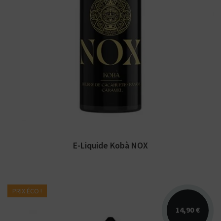
Arômes : beurre de cacahuète, caramel,
banane. E-liquide NOX Secret's Lab.
Disponible en 50 ml...
E-Liquide Kobà NOX
PRIX ÉCO !
14,90 €