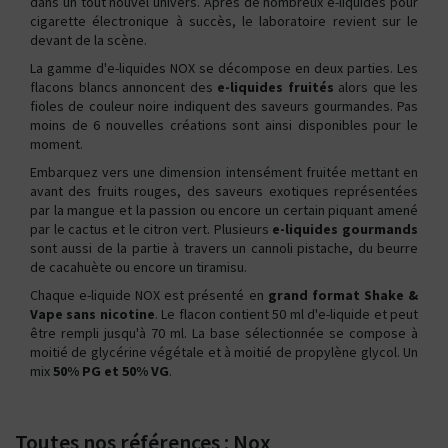
dans un tout nouvel univers. Après de nombreux e-liquides pour
cigarette électronique à succès, le laboratoire revient sur le
devant de la scène.
La gamme d'e-liquides NOX se décompose en deux parties. Les
flacons blancs annoncent des
e-liquides fruités
alors que les
fioles de couleur noire indiquent des saveurs gourmandes. Pas
moins de 6 nouvelles créations sont ainsi disponibles pour le
moment.
Embarquez vers une dimension intensément fruitée mettant en
avant des fruits rouges, des saveurs exotiques représentées
par la mangue et la passion ou encore un certain piquant amené
par le cactus et le citron vert. Plusieurs
e-liquides gourmands
sont aussi de la partie à travers un cannoli pistache, du beurre
de cacahuète ou encore un tiramisu.
Chaque e-liquide NOX est présenté en
grand format Shake &
Vape sans nicotine
. Le flacon contient 50 ml d'e-liquide et peut
être rempli jusqu'à 70 ml. La base sélectionnée se compose à
moitié de glycérine végétale et à moitié de propylène glycol. Un
mix
50% PG et 50% VG
.
Toutes nos références : Nox