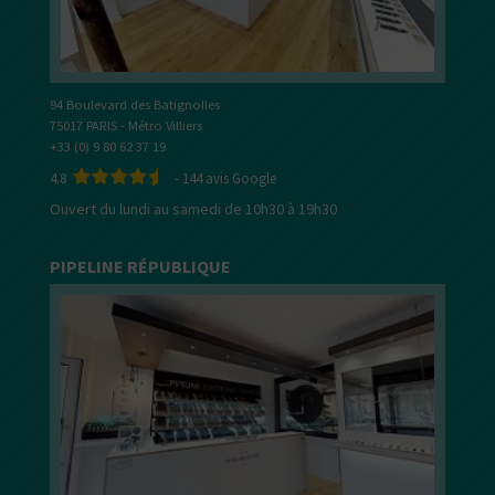
94 Boulevard des Batignolles
75017 PARIS - Métro Villiers
+33 (0) 9 80 62 37 19
4.8
-
144
avis Google
Ouvert du lundi au samedi de 10h30 à 19h30
PIPELINE RÉPUBLIQUE