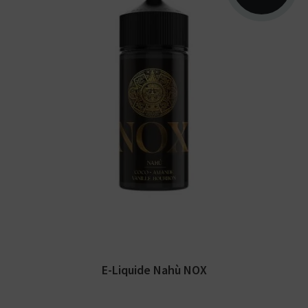
Arômes : vanille bourbon, amande, noix de
coco. E-liquide NOX Secret's Lab. Disponible
en 50 ml...
E-Liquide Nahù NOX