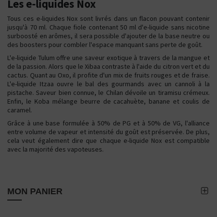
Les e-liquides Nox
Tous ces e-liquides Nox sont livrés dans un flacon pouvant contenir
jusqu'à 70 ml. Chaque fiole contenant 50 ml d'e-liquide sans nicotine
surboosté en arômes, il sera possible d'ajouter de la base neutre ou
des boosters pour combler l'espace manquant sans perte de goût.
L'e-liquide Tulum offre une saveur exotique à travers de la mangue et
de la passion. Alors que le Xibaa contraste à l'aide du citron vert et du
cactus. Quant au Oxo, il profite d'un mix de fruits rouges et de fraise.
L'e-liquide Itzaa ouvre le bal des gourmands avec un cannoli à la
pistache. Saveur bien connue, le Chilan dévoile un tiramisu crémeux.
Enfin, le Koba mélange beurre de cacahuète, banane et coulis de
caramel.
Grâce à une base formulée à 50% de PG et à 50% de VG, l'alliance
entre volume de vapeur et intensité du goût est préservée. De plus,
cela veut également dire que chaque e-liquide Nox est compatible
avec la majorité des vapoteuses.
MON PANIER