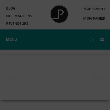
BLOG
MON COMPTE
NOS MAGASINS
MON PANIER
REVENDEURS
MENU
NOX
Accueil
>
E-Liquides
>
Secret's Lab
>