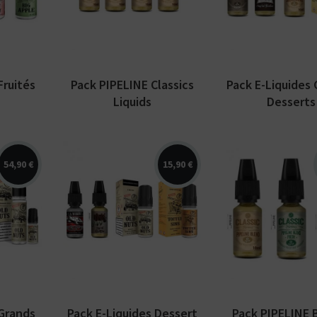
e
Classics des saveurs de
vendus pour un
tes plutôt ?
0 ml...
blond...
de 40...
Bottom
Feeder
E-Pipe
Fruités
Pack PIPELINE Classics
Pack E-Liquides 
Liquids
Desserts
54,90 €
15,90 €
210 ml
Ce pack inclus 4 e-
Pack PIPELINE
avers
liquides dessert
vous permetta
s
possédant une
découvrir la g
rand
contenance de 10 ml
incluant 3 e-li
d...
chacun, soit 40 ml...
de 10 ml :...
 Grands
Pack E-Liquides Dessert
Pack PIPELINE 