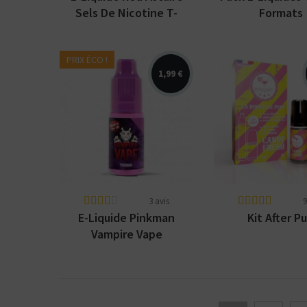
Sels De Nicotine T-
Formats
Juice
PRIX ÉCO !
1,99 €
Arômes : agrumes.
Cigarette
Vampire Vape. E-
électronique Af
liquide disponible en
semi jetable ju
10ml et 50ml sans
3000 bouffées !
nicotine.
L'évolution de la
3 avis
9
E-Liquide Pinkman
Kit After Pu
Vampire Vape