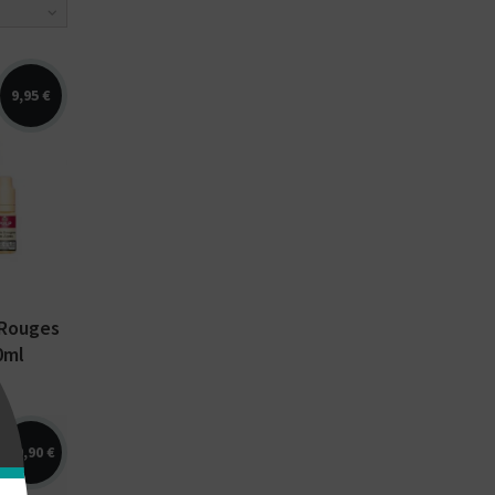
9,95 €
les,
des bois.
60ml
lus....
 Rouges
0ml
10,90 €