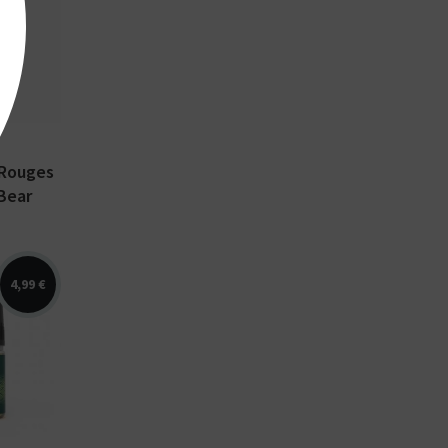
 rouges,
uide
00 ml...
 Rouges
Bear
4,99 €
re,
uide
velle
ible en
2%...