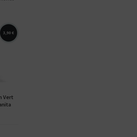
3,90 €
,
s. E-
Soft
0 ml...
n Vert
anita