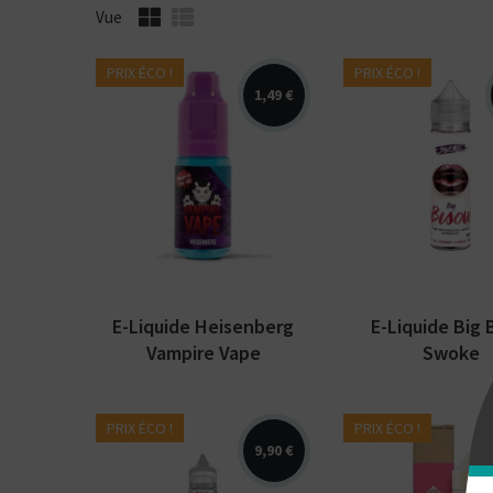
Vue
PRIX ÉCO !
PRIX ÉCO !
1,49 €
Arômes : fruits,
Arômes : fruits
menthol. Vampire
cassis, bubble 
Vape. E-liquide
fraicheur. E-liq
disponible en 10ml et
Swoke. Disponi
50ml sans nicotine.
50 ml sans...
E-Liquide Heisenberg
E-Liquide Big 
Vampire Vape
Swoke
PRIX ÉCO !
PRIX ÉCO !
9,90 €