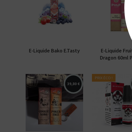
Arômes : cassis,
Arômes : fruit d
groseille, violette,
dragon. E-liqui
fraicheur glaciale. E-
PULP Liquides.
liquide E.Tasty Bankiz.
Disponible en 
Disponible en...
avec booster in
E-Liquide Bako E.Tasty
E-Liquide Frui
Dragon 60ml 
PRIX ÉCO !
39,80 €
Pack incluant 1 Cookie
Arômes : fraise,
Song et 1 Poker Face
framboise, cass
60ml Moonshiners
myrtille. E-liqu
avec 1 Totebag et 1
E-Vapor dispon
Porte-clés.
10ml et 10 ou...