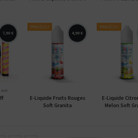
PRIX ÉCO !
PRIX ÉCO !
7,90 €
4,90 €
Arômes : fruits rouges,
Arômes : melon
ter Puff
frais. E-liquide Granita
citron vert, frai
squ'à
Soft par Alfaliquid.
liquide Granita 
Disponible en 50 ml
par Alfaliquid.
...
sans...
Disponible en 5
 avis
ff
E-Liquide Fruits Rouges
E-Liquide Citro
Soft Granita
Melon Soft Gr