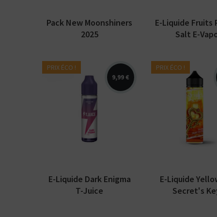
Pack New Moonshiners
E-Liquide Fruits
2025
Salt E-Vap
PRIX ÉCO !
PRIX ÉCO !
9,99 €
Arômes : cassis, litchi,
Arômes : framb
fraicheur. E-liquide T-
fruit du dragon,
Juice. Disponible en 50
cactus, citron,
ml sans nicotine pour
fraicheur. E-liq
75...
Secret's Keys par
E-Liquide Dark Enigma
E-Liquide Yell
T-Juice
Secret's Ke
Kits pour Fumeur
OCCASIONNEL
Saveur