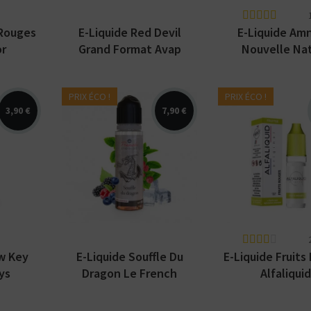
 Rouges
E-Liquide Red Devil
E-Liquide Am
or
Grand Format Avap
Nouvelle Na
PRIX ÉCO !
PRIX ÉCO !
3,90 €
7,90 €
oise,
Arômes : cassis, fruits
Arômes : fraise
rouges, menthe
framboise, mûr
fraiche. E-liquide Le
myrtille. Dispo
uide
French Liquide par
en 10ml nicotin
...
LIPS Vape....
pour 70 ml....
ow Key
E-Liquide Souffle Du
E-Liquide Fruits
ys
Dragon Le French
Alfaliquid
Liquide
Kits pour Fumeur
Kits pour Fumeur
MODÉRÉ
IMPORTANT
Saveur
Les
Saveur
Arôme