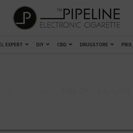
EL EXPERT
DIY
CBD
DRUGSTORE
PRIX
PRIX ÉCOS E-LIQUIDE
ccueil
>
E-Liquides
>