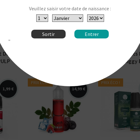
u
Arômes : tarte à la
Arômes : fruits
de
fraise. E-liquide Salt E-
fraicheur. E-liq
Veuillez saisir votre date de naissance :
Vapor Wonderful Tart.
Biggy Bear par
60 ml
Disponible en 10 ml
Secret's Lab.
clus.
aux sels...
Disponible en 2
Sortir
Entrer
"
t Du
E-Liquide Wonderful
E-Liquide Fruits
PULP
Tart Fraise Salt E-Vapor
Givrés Biggy 
PRIX ÉCO !
PRIX ÉCO !
1,99 €
14,99 €
Arômes : fruits rouges,
Arômes : chanv
is,
réglisse, absinthe,
agrumes. E-liq
ide Salt
fraicheur. E-liquide
CBD / CBN Nou
ible en
Avap. Disponible en 50
Nature. Dispon
ml pour...
10 ml avec 1%, 