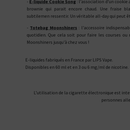
-
E-liquide Cookie Song
: l'association d'un cookie
brownie qui parait encore chaud. Une fraise bl
subtilemen ressentir. Un véritable all-day qui peut êt
-
Totebag Moonshiners
: l'accessoire indispens
quotidien. Que cela soit pour faire les courses o
Moonshiners jusqu'à chez vous !
E-liquides fabriqués en France par LIPS Vape.
Disponibles en 60 ml et en 3 ou 6 mg/ml de nicotine.
L’utilisation de la cigarette électronique est i
personnes alle
Kits pour Fumeur
OCCASIONNEL
Saveur