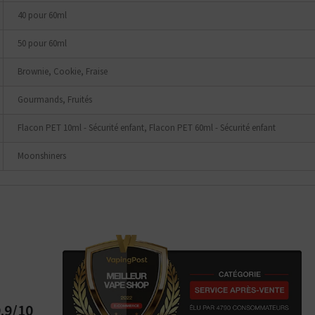
tes plutôt ?
40 pour 60ml
Bottom
Feeder
50 pour 60ml
E-Pipe
Brownie, Cookie, Fraise
Gourmands, Fruités
Flacon PET 10ml - Sécurité enfant, Flacon PET 60ml - Sécurité enfant
Moonshiners
.9/10