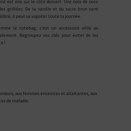
ccent est mis sur le côté dessert. Une noix de coco
s grillées. De la vanille et du sucre brun sont
libré, il peut se vapoter toute la journée.
mme le totebag, c'est un accessoire utile au
galement. Regroupez vos clés pour éviter de les
n !
fumeurs, aux femmes enceintes et allaitantes, aux
tes de maladie.
CBD : L'UNIVERS DÉDIÉ À LA R
LE DRUGSTORE DU PI
Saveur
Arôme
Saveur
Arôme
VOIR