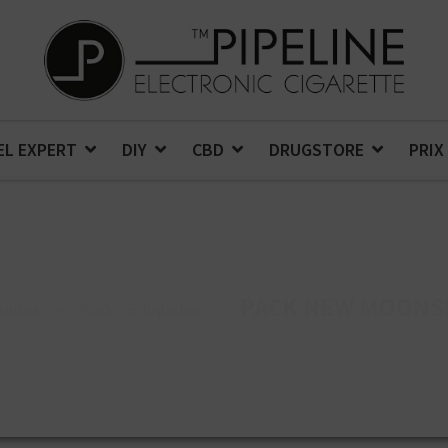
EL EXPERT
DIY
CBD
DRUGSTORE
PRIX
PACK NEW MOONS
quides
>
Packs E-liquides
>