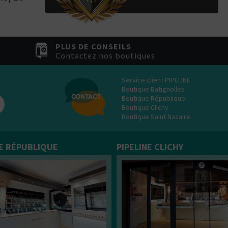
PLUS DE CONSEILS
Contactez nos boutiques
Service client PIPELINE
Boutique Batignolles
Boutique République
Boutique Clichy
Boutique Saint Nazaire
NE RÉPUBLIQUE
PIPELINE CLICHY