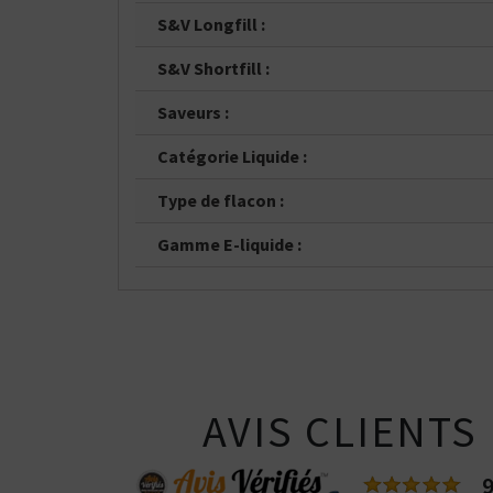
Vous ê
50% / 50%
directe
indirecte
S&V Longfill :
Tube
Box
S&V Shortfill :
Saveurs :
Catégorie Liquide :
Type de flacon :
Gamme E-liquide :
AVIS CLIENTS
9