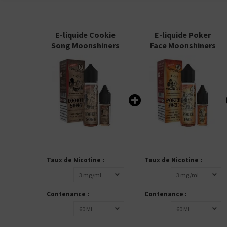
E-liquide Cookie
E-liquide Poker
Song Moonshiners
Face Moonshiners
Taux de Nicotine :
Taux de Nicotine :
3 mg/ml
3 mg/ml
Contenance :
Contenance :
60 ML
60 ML