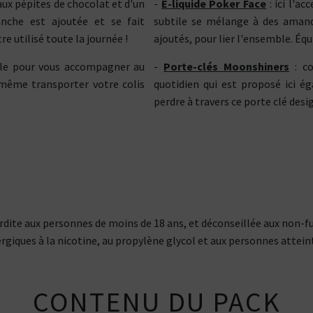
 aux pépites de chocolat et d'un
-
E-liquide Poker Face
: ici l'a
anche est ajoutée et se fait
subtile se mélange à des amande
re utilisé toute la journée !
ajoutés, pour lier l'ensemble. Équi
able pour vous accompagner au
-
Porte-clés Moonshiners
: co
u même transporter votre colis
quotidien qui est proposé ici é
perdre à travers ce porte clé desig
nterdite aux personnes de moins de 18 ans, et déconseillée aux non-
rgiques à la nicotine, au propylène glycol et aux personnes attein
CONTENU DU PACK
Kits pour Fumeur
Kits pour Fumeur
MODÉRÉ
IMPORTANT
Saveur
Les
Saveur
Arôme