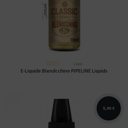
Arômes : blond, vanille, cappuccino.
PIPELINE Classic Series. Disponible en 10ml
et 50ml pour 60ml.
2 avis
E-Liquide Blendcchino PIPELINE Liquids
5,90 €