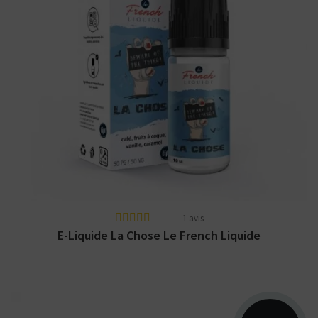
Arômes : café, noisette grillée, caramel au
beurre salé, vanille, noix de pécan. Le
French...
1 avis
E-Liquide La Chose Le French Liquide