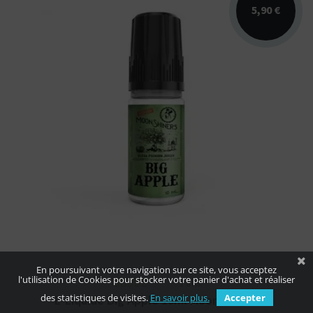
5,90 €
Arômes : pomme, amande, vanille.
Disponible en 10ml nicotiné. Fabriqué en
France.
En poursuivant votre navigation sur ce site, vous acceptez
l'utilisation de Cookies pour stocker votre panier d'achat et réaliser
1 avis
des statistiques de visites.
En savoir plus.
Accepter
E-Liquide Big Apple 10ml Moonshiners