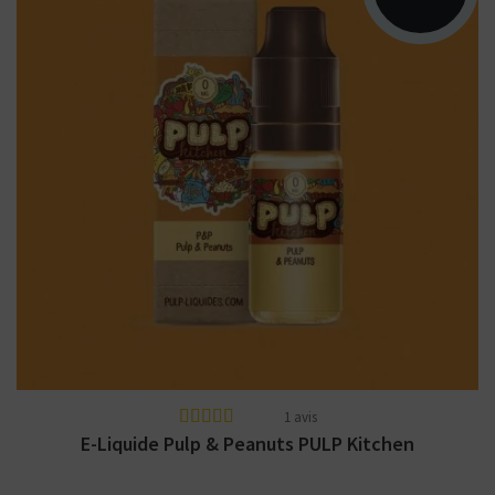
Arômes : caramel, cacahuète, chocolat. E-
liquide PULP Liquides. Disponible en 10 ml
nicotiné....
1 avis
E-Liquide Pulp & Peanuts PULP Kitchen