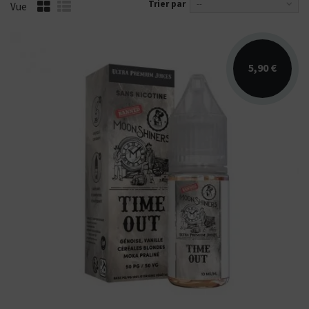
Trier par
--
Vue
5,90 €
Arômes : génoise, vanille, céréales blondes,
moka praliné. E-liquide Moonshiners.
Disponible en...