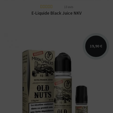
13 avis
E-Liquide Black Juice NKV
19,90 €
Arômes : nougat, noisette, caramel crémeux.
E-liquide Moonshiners en 50 pour 60ml et en
40 pour...