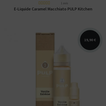
1 avis
E-Liquide Caramel Macchiato PULP Kitchen
19,90 €
Arômes : vanille, caramel, lait. E-liquide
PULP Liquides. Disponible en 60 ml avec
boosters inclus.