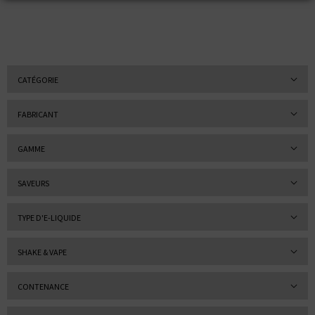
CATÉGORIE
FABRICANT
GAMME
SAVEURS
TYPE D'E-LIQUIDE
SHAKE & VAPE
CONTENANCE