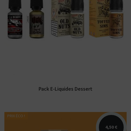
Ce pack inclus 4 e-liquides dessert possédant
une contenance de 10 ml chacun, soit 40 ml...
Pack E-Liquides Dessert
PRIX ÉCO !
4,50 €