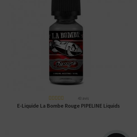
Arômes : caramel, café, fruits à coque, blond,
chocolat, cannelle. La Bombe. E-liquide
disponible...
43 avis
E-Liquide La Bombe Rouge PIPELINE Liquids