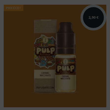
PRIX ÉCO !
2,90 €
Arômes : caramel, chantilly, café. E-liquide
PULP Liquides. Disponible en 10 ml
nicotiné....