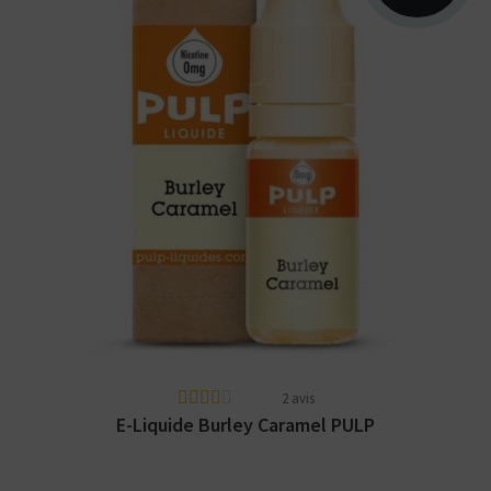
Arômes : classique burley, caramel, noix,
cacao. Disponible en 10ml nicotiné. Fabriqué
en France...
2 avis
E-Liquide Burley Caramel PULP