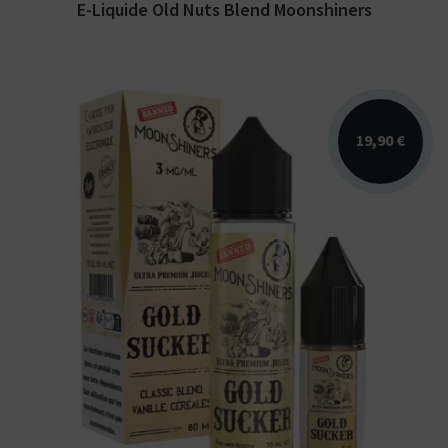
E-Liquide Old Nuts Blend Moonshiners
19,90 €
Arômes : blond classic, caramel, vanille,
céréales. E-liquide Moonshiners en 50 pour
60ml et en...