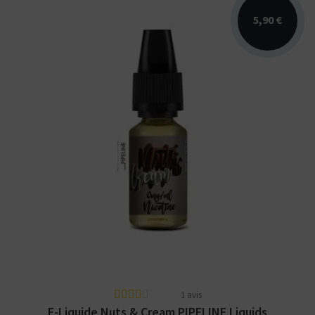
5,90 €
Arômes : noisette, crème, chocolat. E-liquide
PIPELINE Liquids. Disponible en 10ml
nicotiné et en...
1 avis
E-Liquide Nuts & Cream PIPELINE Liquids