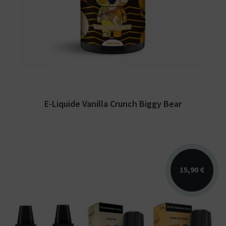
Arômes : crème de vanille, chantilly,
cacahuète. E-liquide Biggy Bear par Secret's
Lab....
E-Liquide Vanilla Crunch Biggy Bear
15,90 €