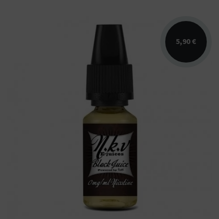
5,90 €
Arômes : blond, brun, chocolat noir, vanille,
noisette. NKV e-Juices. E-liquide disponible
en 10...