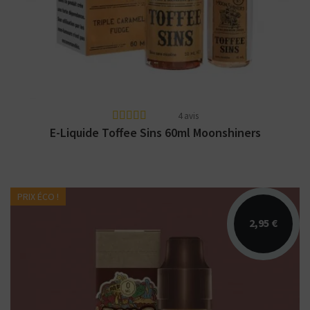
liquide Moonshiners en 40 pour 60ml ainsi
qu'en 50 pour...
4 avis
E-Liquide Toffee Sins 60ml Moonshiners
PRIX ÉCO !
2,95 €