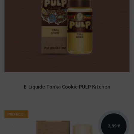
Arômes : cookie, fève de tonka, céréales. E-
liquide PULP Liquides. Disponible en 10 ml
nicotiné....
E-Liquide Tonka Cookie PULP Kitchen
PRIX ÉCO !
2,99 €