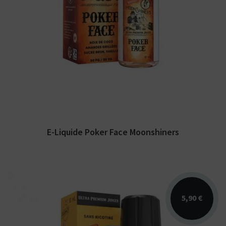
Arômes : amandes grillées, noix de coco,
sucre brun, vanille. E-liquide Moonshiners.
Disponible...
E-Liquide Poker Face Moonshiners
5,90 €