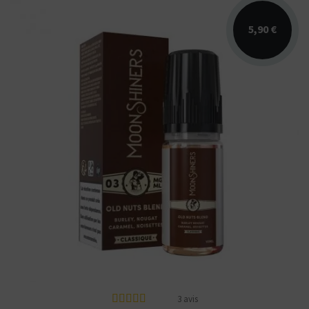
5,90 €
Arômes : classic burley torréfié, nougat,
vanille, caramel, noisette. E-liquide
Moonshiners...
3 avis