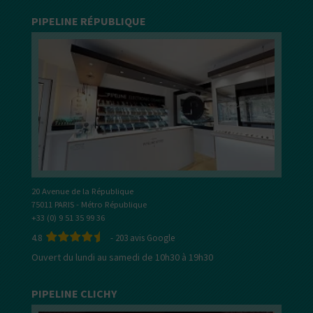
PIPELINE RÉPUBLIQUE
20 Avenue de la République
75011 PARIS - Métro République
+33 (0) 9 51 35 99 36
4.8
-
203
avis Google
Ouvert du lundi au samedi de 10h30 à 19h30
PIPELINE CLICHY