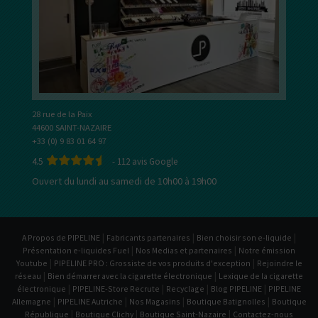
28 rue de la Paix
44600 SAINT-NAZAIRE
+33 (0) 9 83 01 64 97
4.5
-
112
avis Google
Ouvert du lundi au samedi de 10h00 à 19h00
|
|
|
A Propos de PIPELINE
Fabricants partenaires
Bien choisir son e-liquide
|
|
Présentation e-liquides Fuel
Nos Medias et partenaires
Notre émission
|
|
Youtube
PIPELINE PRO : Grossiste de vos produits d'exception
Rejoindre le
|
|
réseau
Bien démarrer avec la cigarette électronique
Lexique de la cigarette
|
|
|
|
électronique
PIPELINE-Store Recrute
Recyclage
Blog PIPELINE
PIPELINE
|
|
|
|
Allemagne
PIPELINE Autriche
Nos Magasins
Boutique Batignolles
Boutique
|
|
|
République
Boutique Clichy
Boutique Saint-Nazaire
Contactez-nous