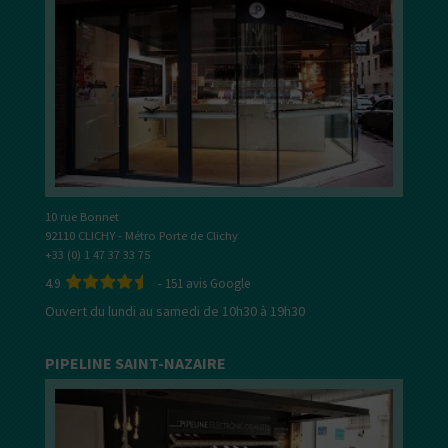
10 rue Bonnet
92110 CLICHY - Métro Porte de Clichy
+33 (0) 1 47 37 33 75
4.9
-
151
avis Google
Ouvert du lundi au samedi de 10h30 à 19h30
PIPELINE SAINT-NAZAIRE