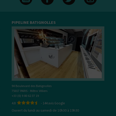
PIPELINE BATIGNOLLES
94 Boulevard des Batignolles
75017 PARIS - Métro Villiers
+33 (0) 9 80 62 37 19
4.8
-
144
avis Google
Ouvert du lundi au samedi de 10h30 à 19h30