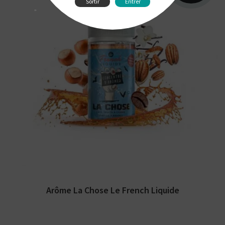
Sortir
Entrer
"
Arômes : café, vanille, caramel, noisette.
Arôme concentré Le French Liquide par LIPS
Vape....
Arôme La Chose Le French Liquide