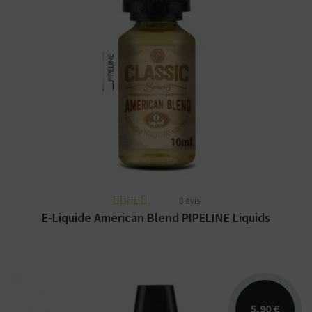
Arômes : blond, miel, caramel, vanille.
PIPELINE Classic Series. E-liquide disponible
en 10 et 50ml.
8 avis
E-Liquide American Blend PIPELINE Liquids
5,90 €