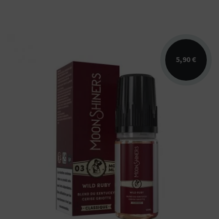
5,90 €
Arômes : blend du Kentucky, cerise griotte.
E-liquide Bootleg Series Moonshiners
Liquids....