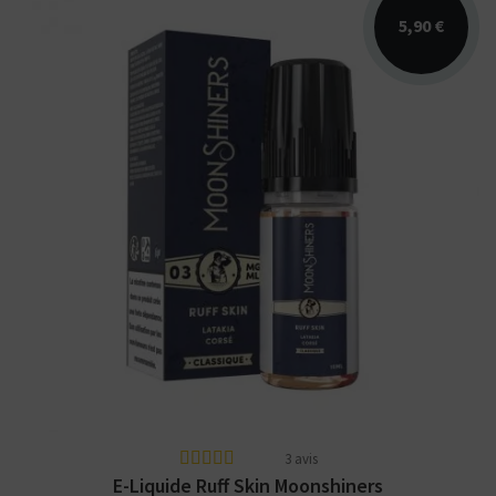
5,90 €
Arômes : classic Latakia corsé et épicé. E-
liquide Bootleg Series Moonshiners Liquids.
Disponible...
3 avis
E-Liquide Ruff Skin Moonshiners