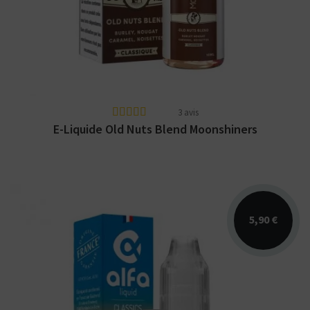
vanille, caramel, noisette. E-liquide
Moonshiners...
3 avis
E-Liquide Old Nuts Blend Moonshiners
5,90 €