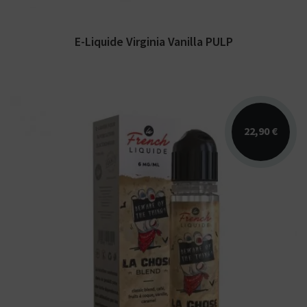
E-Liquide Virginia Vanilla PULP
22,90 €
Arômes : vanille, caramel, blond, café, fruits
à coque. E-liquide Le French Liquide.
Disponible...