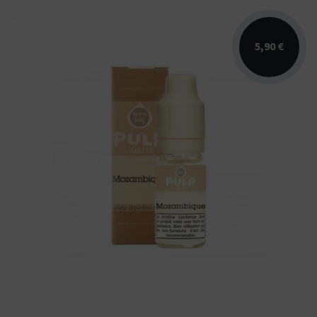
5,90 €
Arômes : blend blond. Disponible en 10ml
nicotiné. Fabriqué en France.