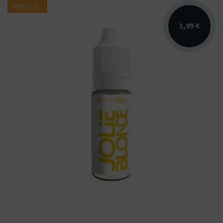
PRIX ÉCO !
1,99 €
Arômes : blend blond. Disponible au format
10ml nicotiné en 3mg, 6mg, 10mg et 18mg.
Fabriqué en...