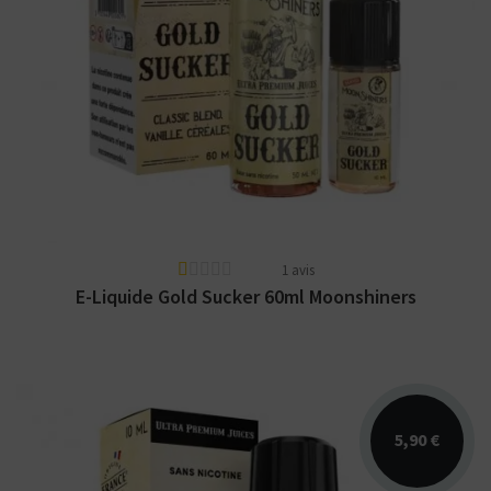
Arômes : blond classic, caramel, vanille,
céréales. E-liquide Moonshiners en 50 pour
60ml et en...
1 avis
E-Liquide Gold Sucker 60ml Moonshiners
5,90 €