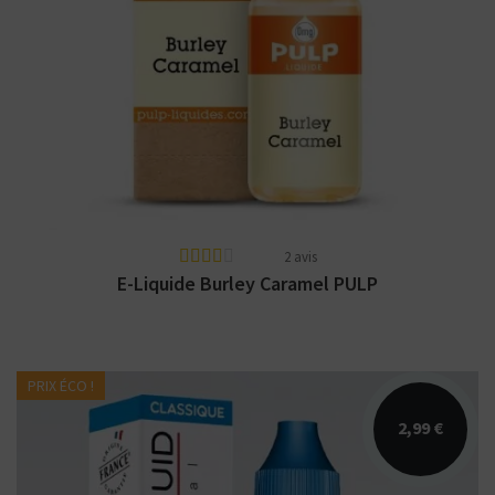
Arômes : classique burley, caramel, noix,
cacao. Disponible en 10ml nicotiné. Fabriqué
en France...
2 avis
E-Liquide Burley Caramel PULP
PRIX ÉCO !
2,99 €