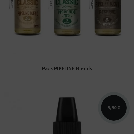
Pack PIPELINE Blends vous permettant de
découvrir la gamme, incluant 3 e-liquides de
10 ml :...
Pack PIPELINE Blends
5,90 €