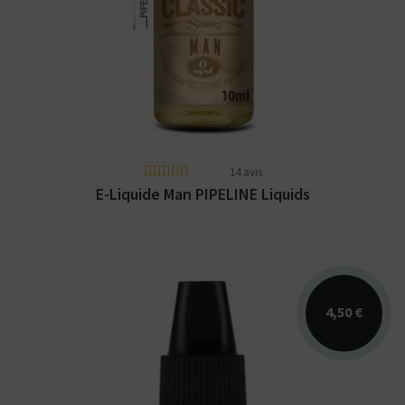
Arômes : blond, noix, pointe d'amertume.
PIPELINE Classic Series. E-liquide disponible
en 10 et...
14 avis
E-Liquide Man PIPELINE Liquids
4,50 €