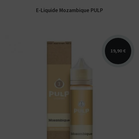
E-Liquide Mozambique PULP
19,90 €
Arômes : blond. E-liquide PULP. Disponible
en 60ml booster(s) inclus.