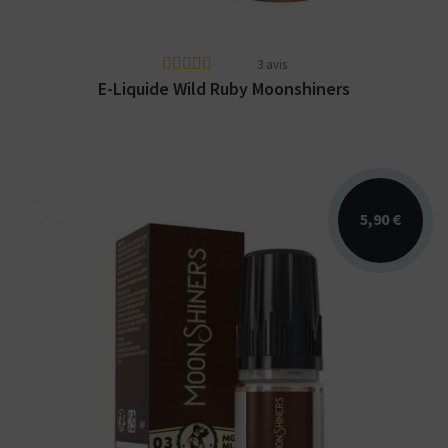
3 avis
E-Liquide Wild Ruby Moonshiners
5,90 €
Arômes : classic burley torréfié, nougat,