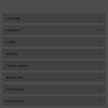
CATÉGORIE
FABRICANT
GAMME
SAVEURS
TYPE D'E-LIQUIDE
SHAKE & VAPE
CONTENANCE
COMPOSITION