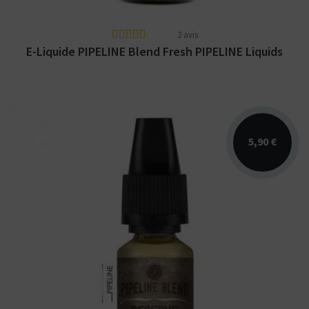
2 avis
E-Liquide PIPELINE Blend Fresh PIPELINE Liquids
5,90 €
Arômes : blond sucré, vanille, noisette.
PIPELINE Classic Series. E-liquide disponible