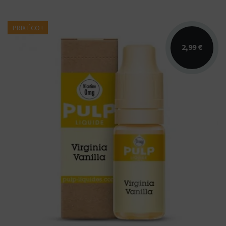
PRIX ÉCO !
2,99 €
Arômes : blond de Virginie, vanille.
Disponible en 10ml nicotiné. Fabriqué en
France par PULP.