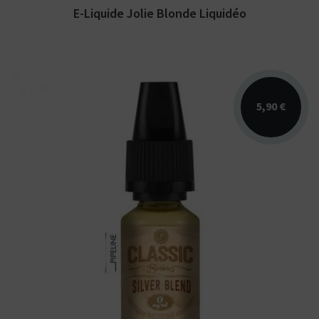
E-Liquide Jolie Blonde Liquidéo
5,90 €
Arômes : blond sec et non sucré. PIPELINE
Classic Series. E-liquide disponible en 10 et
50ml.