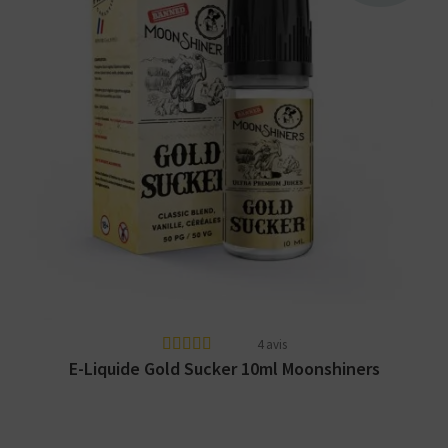
Arômes : blend blond, vanille, caramel,
céréales. E-liquide Moonshiners disponible
en 10ml nicotiné.
4 avis
E-Liquide Gold Sucker 10ml Moonshiners