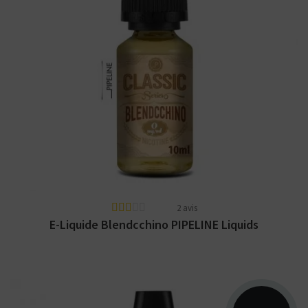
Arômes : blond, vanille, cappuccino.
PIPELINE Classic Series. Disponible en 10ml
et 50ml pour 60ml.
2 avis
E-Liquide Blendcchino PIPELINE Liquids