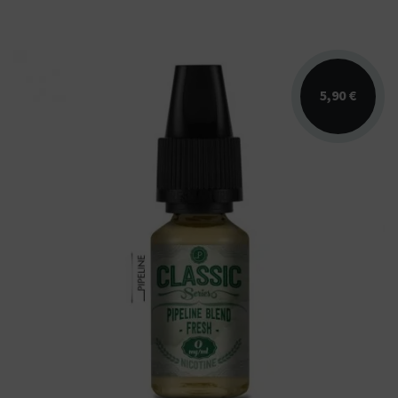
5,90 €
Arômes : blond, vanille, noix, menthol.
PIPELINE Classic Series. Disponible en 10ml
et 50ml pour...