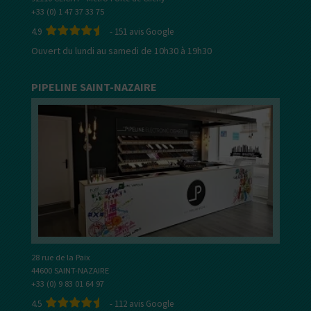
+33 (0) 1 47 37 33 75
4.9
-
151
avis Google
Ouvert du lundi au samedi de 10h30 à 19h30
PIPELINE SAINT-NAZAIRE
28 rue de la Paix
44600 SAINT-NAZAIRE
+33 (0) 9 83 01 64 97
4.5
-
112
avis Google