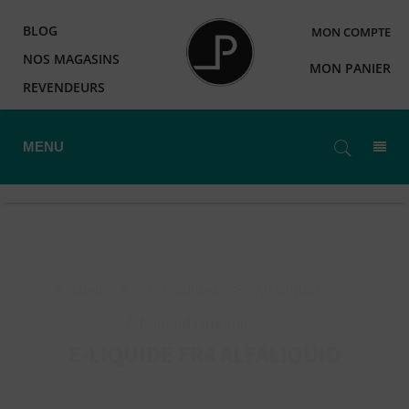
BLOG
MON COMPTE
NOS MAGASINS
MON PANIER
REVENDEURS
MENU
Accueil
>
E-Liquides
>
Alfaliquid
>
Alfaliquid Original
>
E-LIQUIDE FR4 ALFALIQUID