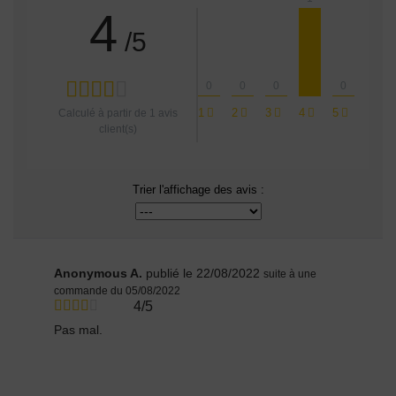
4
/5
0
0
0
0
1
2
3
4
5
Calculé à partir de
1
avis
client(s)
Trier l'affichage des avis :
Anonymous A.
publié le 22/08/2022
suite à une
commande du 05/08/2022
4/5
Pas mal.