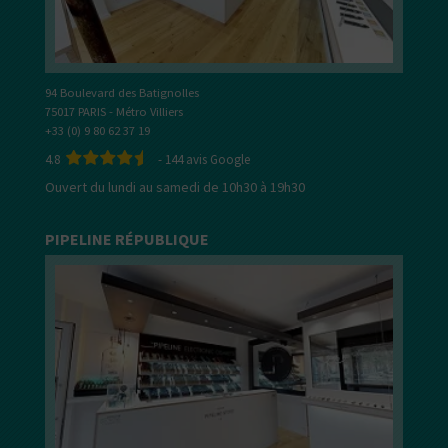
94 Boulevard des Batignolles
75017 PARIS - Métro Villiers
+33 (0) 9 80 62 37 19
4.8
-
144
avis Google
Ouvert du lundi au samedi de 10h30 à 19h30
PIPELINE RÉPUBLIQUE