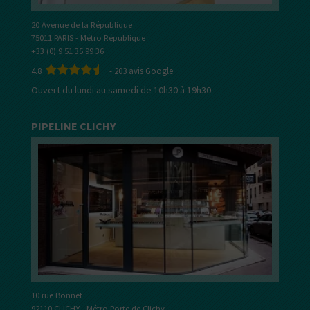
20 Avenue de la République
75011 PARIS - Métro République
+33 (0) 9 51 35 99 36
4.8
-
203
avis Google
Ouvert du lundi au samedi de 10h30 à 19h30
PIPELINE CLICHY
10 rue Bonnet
92110 CLICHY - Métro Porte de Clichy