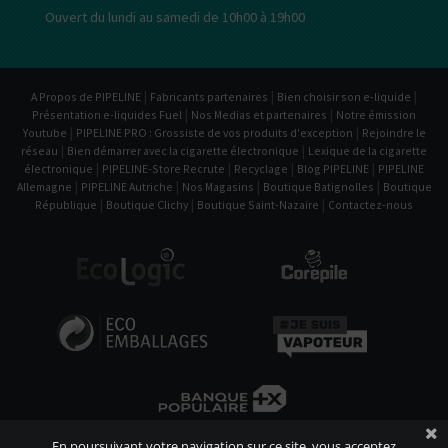
Ouvert du lundi au samedi de 10h00 à 19h00
|
|
|
A Propos de PIPELINE
Fabricants partenaires
Bien choisir son e-liquide
|
|
Présentation e-liquides Fuel
Nos Medias et partenaires
Notre émission
|
|
Youtube
PIPELINE PRO : Grossiste de vos produits d'exception
Rejoindre le
|
|
réseau
Bien démarrer avec la cigarette électronique
Lexique de la cigarette
|
|
|
|
électronique
PIPELINE-Store Recrute
Recyclage
Blog PIPELINE
PIPELINE
|
|
|
|
Allemagne
PIPELINE Autriche
Nos Magasins
Boutique Batignolles
Boutique
|
|
|
République
Boutique Clichy
Boutique Saint-Nazaire
Contactez-nous
En poursuivant votre navigation sur ce site, vous acceptez