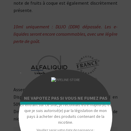
note de fruits à coque est également discrètement
présente.
10ml uniquement : DLUO (DDM) dépassée. Les e-
liquides seront encore consommables, avec une légère
perte de goût.
"
Assemblé en France par Alfaliquid.
Disponible en 50 ml sans nicotine pour 70 ml en
NE VAPOTEZ PAS SI VOUS NE FUMEZ PAS
50% PG / 50% VG.
En entrant sur ce site, je reconnais être majeur(e) et
que je suis autorisé(e) par la législation de mon
Disponible en 10ml et 0, 3, 6, 11 et 16 mg/ml de
pays à acheter des produits contenant de la
nicotine.
nicotine.
Veuillez saisir votre date de naissance :