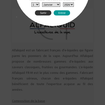
Sortir
Entrer
"
Alfaliquid est un fabricant français d'e-liquides qui figure
parmi les pionniers de la vape. Aujourd'hui Alfaliquid
propose de nombreuses gammes d'e-liquides aux
saveurs classiques, fruitées ou gourmandes. L'e-liquide
Alfaliquid FR-M est le plus connu des gammes. Fabricant
français sérieux, chacun des e-liquides Alfaliquid
bénéficient de toute l'expertise acquise au fil des
années.
Composition de la base
: