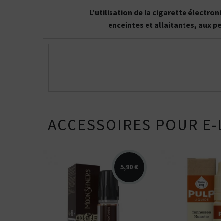
L’utilisation de la cigarette électr
enceintes et allaitantes, aux p
ACCESSOIRES POUR E-
5,90 €
Arômes : macérât de blond.
Arômes : blond,
Kits pour Fumeur
OCCASIONNEL
E-liquide Moonshiners.
Disponible en 1
Saveur