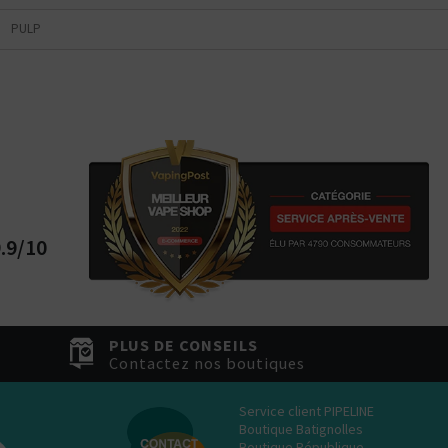
tes plutôt ?
PULP
Bottom
Feeder
E-Pipe
.9/10
PLUS DE CONSEILS
Contactez nos boutiques
Service client PIPELINE
Boutique Batignolles
Boutique République