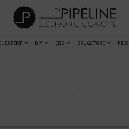
EL EXPERT
DIY
CBD
DRUGSTORE
PRIX
E-LIQUIDE TEN
uides
>
Pulp
>
Pulp 70/30
>