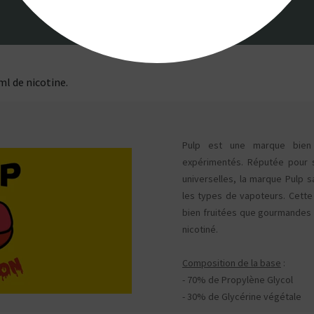
ml de nicotine.
Pulp est une marque bien
expérimentés. Réputée pour s
universelles, la marque Pulp s
les types de vapoteurs. Cett
bien fruitées que gourmandes 
nicotiné.
Composition de la base
:
- 70% de Propylène Glycol
- 30% de Glycérine végétale