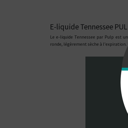
E-liquide Tennessee PU
Le e-liquide Tennessee par Pulp est u
ronde, légèrement sèche à l'expiration. 