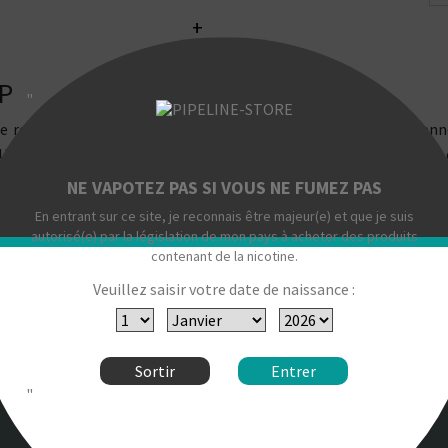
+
LP
"
ne recette de blend blond américain. Les saveurs fidèles du Ten
Une recette très équilibrée qui ravira les amateurs d'assemblages 
NE VAPOTEZ PAS SI VOUS NE FUMEZ PAS
En entrant sur ce site, je reconnais être majeur(e) et que je suis
autorisé(e) par la législation de mon pays à acheter des produits
contenant de la nicotine.
Veuillez saisir votre date de naissance :
Sortir
Entrer
"