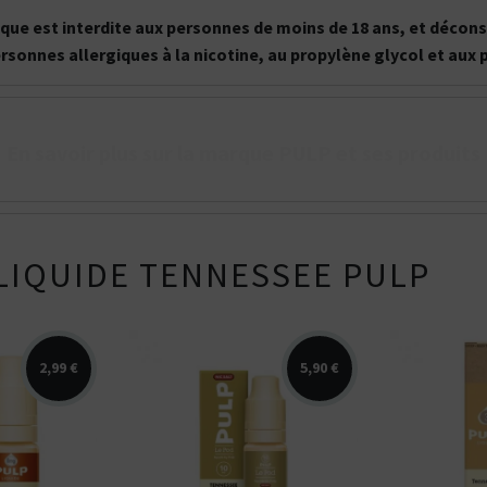
onique est interdite aux personnes de moins de 18 ans, et déc
ersonnes allergiques à la nicotine, au propylène glycol et aux
En savoir plus sur la marque PULP et ses produits
LIQUIDE TENNESSEE PULP
2,99 €
5,90 €
 noisette.
Arômes : blond authentique.
Arômes : 
Kits pour Fumeur
Kits pour Fumeur
MODÉRÉ
IMPORTANT
0ml nicotiné.
E-liquide PULP Le Pod
liquide PU
Saveur
Les
Saveur
Arôme