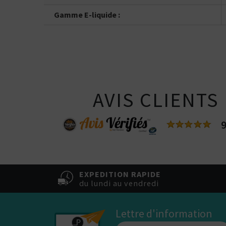
Vous ê
50% / 50%
directe
indirecte
Gamme E-liquide :
Tube
Box
AVIS CLIENTS
9
EXPEDITION RAPIDE
du lundi au vendredi
Lettre d'information