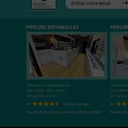
PIPELINE BATIGNOLLES
PIPELI
20 Avenue d
94 Boulevard des Batignolles
75011 PARIS
75017 PARIS - Métro Villiers
+33 (0) 9 51
+33 (0) 9 80 62 37 19
4.8
4.8
-
144
avis Google
Ouvert du 
Ouvert du lundi au samedi de 10h30 à 19h30