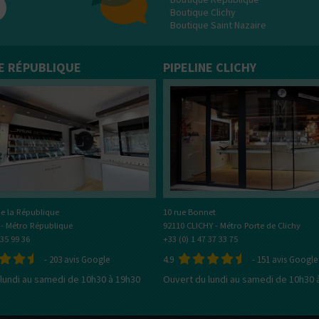
Boutique Clichy
Boutique Saint Nazaire
NE RÉPUBLIQUE
PIPELINE CLICHY
e la République
10 rue Bonnet
 - Métro République
92110 CLICHY - Métro Porte de Clichy
 35 99 36
+33 (0) 1 47 37 33 75
-
203
avis Google
4.9
-
151
avis Google
lundi au samedi de 10h30 à 19h30
Ouvert du lundi au samedi de 10h30 