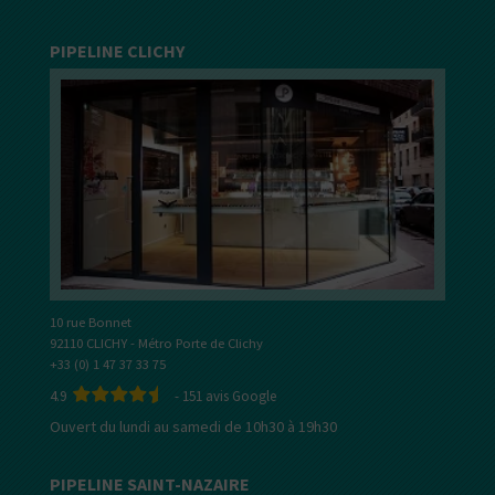
PIPELINE CLICHY
10 rue Bonnet
92110 CLICHY - Métro Porte de Clichy
+33 (0) 1 47 37 33 75
4.9
-
151
avis Google
Ouvert du lundi au samedi de 10h30 à 19h30
PIPELINE SAINT-NAZAIRE