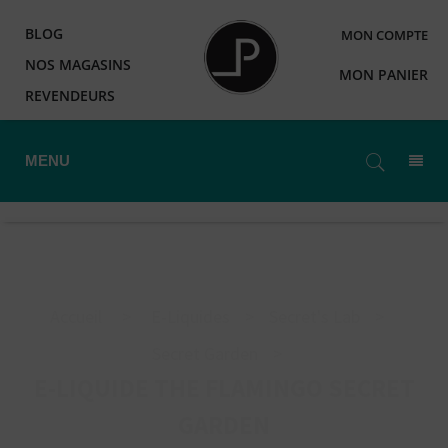
BLOG
MON COMPTE
NOS MAGASINS
MON PANIER
REVENDEURS
MENU
Accueil
>
E-Liquides
>
Secret's Lab
>
Secret Garden
>
E-LIQUIDE THE FLAMINGO SECRET
GARDEN