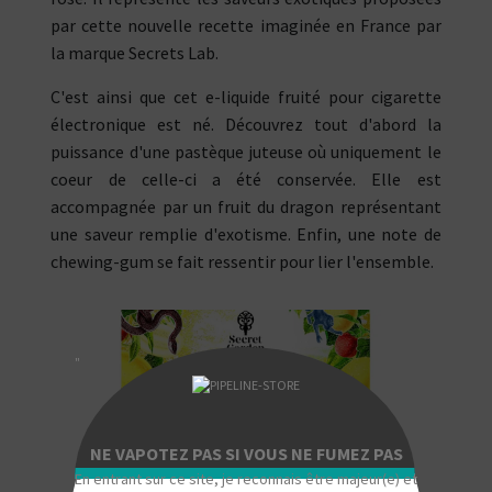
par cette nouvelle recette imaginée en France par
la marque Secrets Lab.
C'est ainsi que cet e-liquide fruité pour cigarette
électronique est né. Découvrez tout d'abord la
puissance d'une pastèque juteuse où uniquement le
coeur de celle-ci a été conservée. Elle est
accompagnée par un fruit du dragon représentant
une saveur remplie d'exotisme. Enfin, une note de
chewing-gum se fait ressentir pour lier l'ensemble.
"
NE VAPOTEZ PAS SI VOUS NE FUMEZ PAS
En entrant sur ce site, je reconnais être majeur(e) et