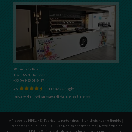
28 rue de la Paix
44600 SAINT-NAZAIRE
+33 (0) 9 83 01 64 97
4.5
-
112
avis Google
Ouvert du lundi au samedi de 10h00 à 19h00
|
|
|
A Propos de PIPELINE
Fabricants partenaires
Bien choisir son e-liquide
|
|
Présentation e-liquides Fuel
Nos Medias et partenaires
Notre émission
|
|
Youtube
PIPELINE PRO : Grossiste de vos produits d'exception
Rejoindre le