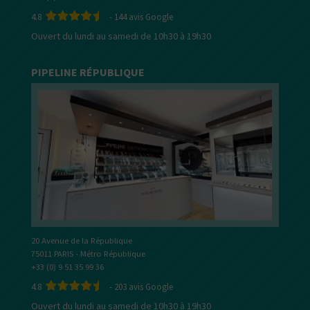
4.8
-
144
avis Google
Ouvert du lundi au samedi de 10h30 à 19h30
PIPELINE RÉPUBLIQUE
20 Avenue de la République
75011 PARIS - Métro République
+33 (0) 9 51 35 99 36
4.8
-
203
avis Google
Ouvert du lundi au samedi de 10h30 à 19h30