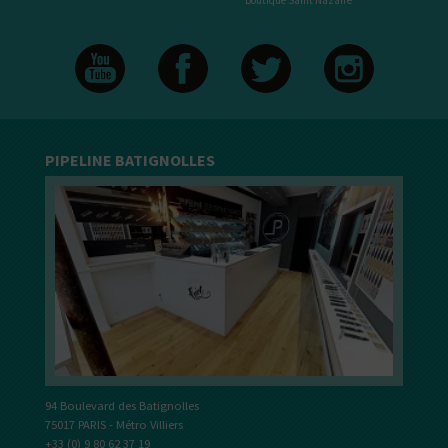
Boutique Saint Nazaire
PIPELINE BATIGNOLLES
94 Boulevard des Batignolles
75017 PARIS - Métro Villiers
+33 (0) 9 80 62 37 19