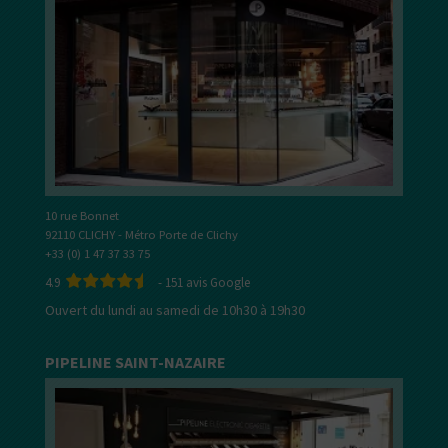
10 rue Bonnet
92110 CLICHY - Métro Porte de Clichy
+33 (0) 1 47 37 33 75
4.9
-
151
avis Google
Ouvert du lundi au samedi de 10h30 à 19h30
PIPELINE SAINT-NAZAIRE