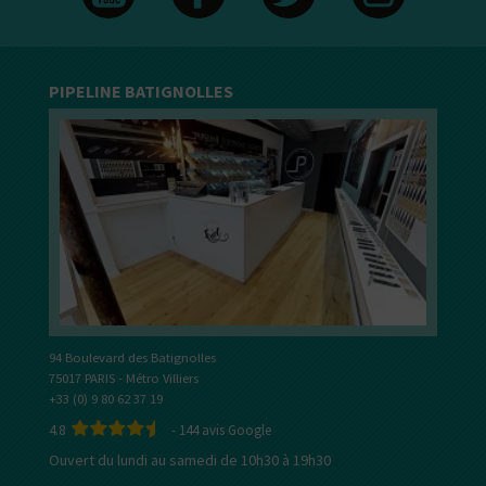
PIPELINE BATIGNOLLES
94 Boulevard des Batignolles
75017 PARIS - Métro Villiers
+33 (0) 9 80 62 37 19
4.8
-
144
avis Google
Ouvert du lundi au samedi de 10h30 à 19h30