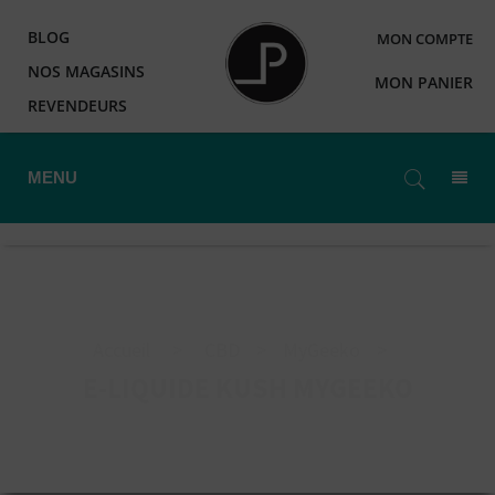
BLOG
MON COMPTE
NOS MAGASINS
MON PANIER
REVENDEURS
MENU
Accueil
>
CBD
>
MyGeeko
>
E-LIQUIDE KUSH MYGEEKO