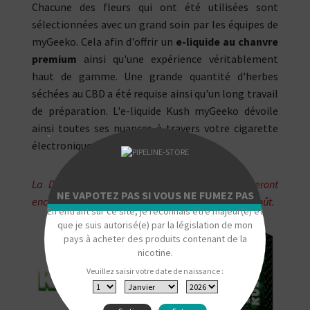
Chacune des fleurs qui ont été utilisées sont
sélectionnées avec un grand soin par les équipes de
myGeeko. Cela afin d'offrir un
e-liquide au chanvre
premium
ainsi qu'une expérience véritablement
haut de gamme. Une grande quantité d'herbes
séchées au CBD a été requise ainsi qu'un long travail
de préparation. L'e-liquide Kush myGeeko dévoile
ainsi toutes ses nuances à travers votre cigarette
"
électronique.
La DDM (DLUO) est dépassée. Les e-liquides seront
NE VAPOTEZ PAS SI VOUS NE FUMEZ PAS
encore consommables, avec une légère perte de goût.
En entrant sur ce site, je reconnais être majeur(e) et
que je suis autorisé(e) par la législation de mon
pays à acheter des produits contenant de la
nicotine.
Veuillez saisir votre date de naissance :