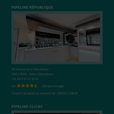
PIPELINE RÉPUBLIQUE
20 Avenue de la République
75011 PARIS - Métro République
+33 (0) 9 51 35 99 36
4.8
-
203
avis Google
Ouvert du lundi au samedi de 10h30 à 19h30
PIPELINE CLICHY