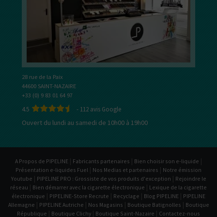
28 rue de la Paix
44600 SAINT-NAZAIRE
+33 (0) 9 83 01 64 97
4.5
-
112
avis Google
Ouvert du lundi au samedi de 10h00 à 19h00
|
|
|
A Propos de PIPELINE
Fabricants partenaires
Bien choisir son e-liquide
|
|
Présentation e-liquides Fuel
Nos Medias et partenaires
Notre émission
|
|
Youtube
PIPELINE PRO : Grossiste de vos produits d'exception
Rejoindre le
|
|
réseau
Bien démarrer avec la cigarette électronique
Lexique de la cigarette
|
|
|
|
électronique
PIPELINE-Store Recrute
Recyclage
Blog PIPELINE
PIPELINE
|
|
|
|
Allemagne
PIPELINE Autriche
Nos Magasins
Boutique Batignolles
Boutique
|
|
|
République
Boutique Clichy
Boutique Saint-Nazaire
Contactez-nous