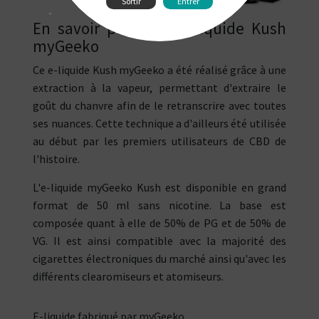
Sortir
Entrer
"
En savoir plus sur l'e-liquide Kush
myGeeko
Ce e-liquide Kush myGeeko a été réalisé grâce à une
extraction à la vapeur, permettant d'extraire le
goût du chanvre afin de le retranscrire avec toutes
ses nuances. Cette technique a d'ailleurs été utilisée
au début par les premiers utilisateurs de CBD de
l'histoire.
L'e-liquide myGeeko Kush est disponible en grand
format de 50 ml sans nicotine. La base est
composée quant à elle de 50% de PG et de 50% de
VG. Il est ainsi compatible avec la majorité des
cigarettes électroniques du marché ainsi qu'avec les
différents clearomiseurs et atomiseurs.
E-liquide fabriqué par myGeeko.