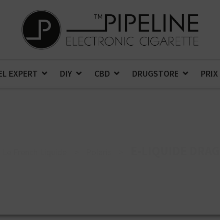
EL EXPERT
DIY
CBD
DRUGSTORE
PRIX
E-LIQUIDE DRA
Le French Liquide
>
Polaris
>