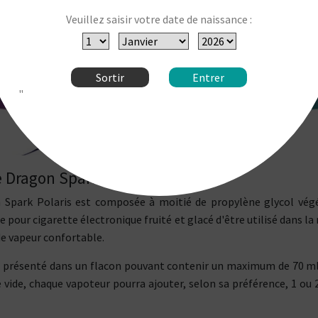
Veuillez saisir votre date de naissance :
Sortir
Entrer
"
de Dragon Spark Polaris
n Spark Polaris est composée à moitié de propylène glycol végé
e pour cigarette électronique fruité et glacé d'être utilisé dans l
e vapeur confortable.
st présenté dans un flacon pouvant contenir un maximum de 70 ml
e vide, chaque vapoteur pourra ajouter, selon sa préférence, 1 ou 