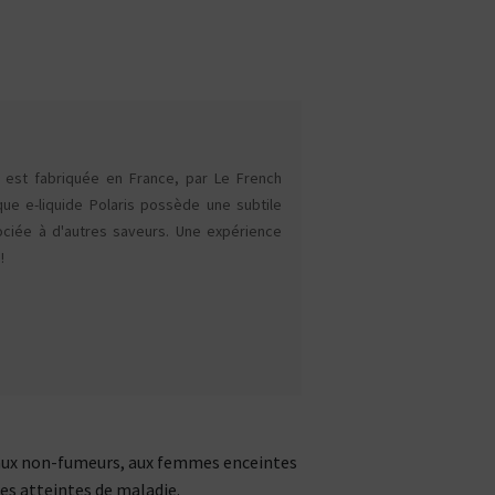
ACCUS &
0
MAND
MENTHOLÉE
FRUITÉ
BOISSON
MEN
TOUS
CHARGEURS
OUTILS
LES KITS
// ACCESSOIRES
R
Kits e-Cigarettes
e-Liquides
DIY
Cle
s est fabriquée en France, par Le French
que e-liquide Polaris possède une subtile
ociée à d'autres saveurs. Une expérience
!
CBD
arette
Tous les fabricants
A propos de PIPELINE
ée aux non-fumeurs, aux femmes enceintes
nes atteintes de maladie.