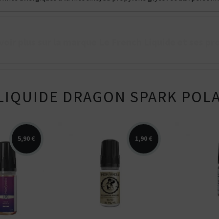
tes plutôt ?
Bottom
Feeder
E-Pipe
voir plus sur la marque Le French Liquide et ses pr
LIQUIDE DRAGON SPARK POLA
5,90 €
1,90 €
 myrtille,
Booster Moonshiners en
Booster 
uide
10ml et 20 mg/ml de
disponibl
sponible...
nicotine. PG/VG de 50/50.
mg/ml de 