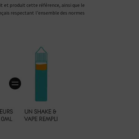
 et produit cette référence, ainsi que le
rançais respectant l'ensemble des normes
CBD : L'UNIVERS DÉDIÉ À LA R
LE DRUGSTORE DU PI
Saveur
Arôme
Saveur
Arôme
VOIR