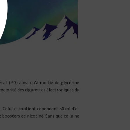
tal (PG) ainsi qu'à moitié de glycérine
a majorité des cigarettes électroniques du
. Celui-ci contient cependant 50 ml d'e-
2 boosters de nicotine. Sans que ce la ne