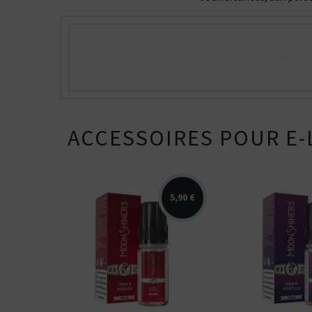
Vous ê
50% / 50%
directe
indirecte
Tube
Box
En sa
ACCESSOIRES POUR E-
5,90 €
Arômes : fruits rouges,
fraicheur. E-liquide
Arômes : raisin,
Moonshiners. Disponible
fraicheur. E-liq
en...
Moonshiners. Di