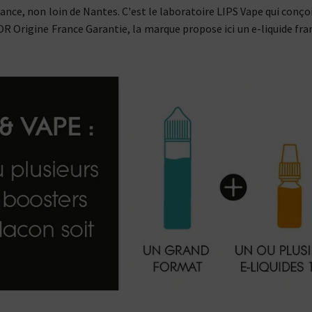
ce, non loin de Nantes. C'est le laboratoire LIPS Vape qui conçoit
R Origine France Garantie, la marque propose ici un e-liquide f
Kits pour Fumeur
Kits pour Fumeur
MODÉRÉ
IMPORTANT
Saveur
Les
Saveur
Arôme