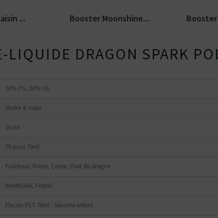
isin ...
Booster Moonshine...
Booster 
 E-LIQUIDE DRAGON SPARK PO
50% PG, 50% VG
Shake & Vape
50 ml
50 pour 70ml
Fraîcheur, Fraise, Cerise, Fruit du dragon
Mentholés, Fruités
Flacon PET 70ml - Sécurité enfant