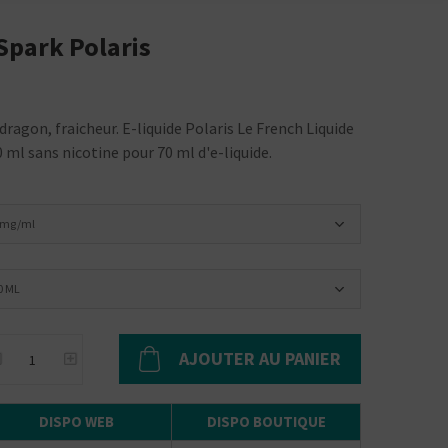
Spark Polaris
u dragon, fraicheur. E-liquide Polaris Le French Liquide
 ml sans nicotine pour 70 ml d'e-liquide.
 mg/ml
0 ML
AJOUTER AU PANIER
DISPO WEB
DISPO BOUTIQUE