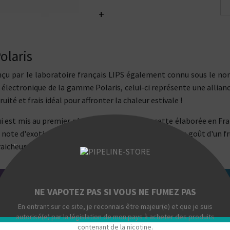
+
olaris
onçu par le laboratoire français LIPS également connu sous le no
te électronique de la gamme Polaris, celui-ci représente une allia
uité et frais idéal pour affronter la chaleur estivale !
 est mis au premier plan au sein de cette recette élaborée en Franc
e note d'exotisme est également présente à travers le goût d'un 
fraicheur intense, caractéristique de la gamme !
"
NE VAPOTEZ PAS SI VOUS NE FUMEZ PAS
En entrant sur ce site, je reconnais être majeur(e) et que je suis
autorisé(e) par la législation de mon pays à acheter des produits
contenant de la nicotine.