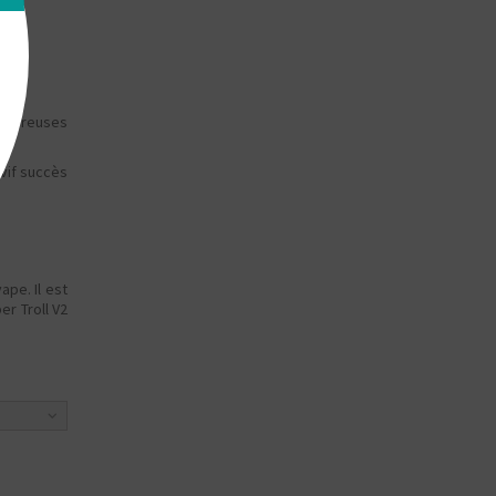
nombreuses
vif succès
ape. Il est
er Troll V2