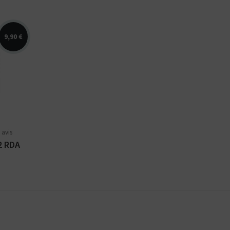
9,90 €
2
re de
 cuve
 avis
V2 RDA