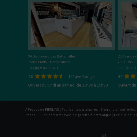
Si vous fumez moins de 10
CLASSIC
ATO
cigarettes par jour
// CLEAR
TOP
VENTE
TOP
VENTE
COUPS DE
COEUR
C
COUPS DE
COEUR
PRIX
ÉCOS
20 Avenue d
94 Boulevard des Batignolles
PRIX
ÉCOS
75011 PARIS
75017 PARIS - Métro Villiers
+33 (0) 9 51
+33 (0) 9 80 62 37 19
NOUVEAUTÉS
NOUVEAUTÉS
4.8
4.8
-
144
avis Google
Ouvert du 
Ouvert du lundi au samedi de 10h30 à 19h30
Vous êtes plutôt ?
Votre 
Type de Liquides
Tube
Box
18 m
Nicotiné
Sel de nic
22 m
Vous préférez ?
Shake and Vape
CBD
23 m
|
|
A Propos de PIPELINE
Fabricants partenaires
Bien choisir son e-liqu
La puissance
La compacité
Composition PG / VG
Vous v
|
|
réseau
Bien démarrer avec la cigarette électronique
Lexique de la 
L'autonomie
20% / 80%
60% / 40%
Inhala
Vous vapez en :
30% / 70%
70% / 30%
direc
40% / 60%
80% / 20%
Inhalation
Inhalation