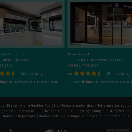
MÈCHES &
Si vous fumez entre 10 et 20
Si vous fumez plus de 2
GOURMANDE
BASES
FRUITÉE
GOUR
MISEURS
FILS RÉSISTIFS
MODS
cigarettes par jour
cigarettes par jour
TOP
VENTE
TOP
VENTE
OMISEURS
// NOS GAMMES PHARES
// BATTERIES
TOP
VENTE
TOP
VENTE
COUPS DE
COUPS DE
COEUR
COEU
OUPS DE
COEUR
COUPS DE
COEUR
PRIX
ÉCOS
PRIX
ÉCOS
PRIX
ÉCOS
e la République
10 rue Bonnet
PRIX
ÉCOS
NOUVEAUTÉS
NOUVEAUTÉS
 - Métro République
92110 CLICHY - Métro Porte de Clichy
 35 99 36
+33 (0) 1 47 37 33 75
// TOUTES NOS MARQUES
NOUVEAUTÉS
NOUVEAUTÉS
-
203
avis Google
Dosage de CBD :
4.9
-
151
avis Google
lundi au samedi de 10h30 à 19h30
Ouvert du lundi au samedi de 10h30 
diamètre favori :
100 mg
1000 mg
Type de Liquides
300 mg
2000 mg
m
24 mm
otine
Bases
Arômes
500 mg
3000 mg
m
25 mm
Bien démarrer avec la e-Cig
Boosters
600 mg
4000 mg
m
30 mm
|
|
|
ide
Présentation e-liquides Fuel
Nos Medias et partenaires
Notre émission Youtu
Tout pour votre résistance
apez en :
|
|
|
|
cigarette électronique
PIPELINE-Store Recrute
Recyclage
Blog PIPELINE
PIPELINE
|
|
|
Fils résistifs
Outils
Boutique République
Boutique Clichy
Boutique Saint-Nazaire
Contactez-nous
tion
Inhalation
Coton et
te
indirecte
mèches