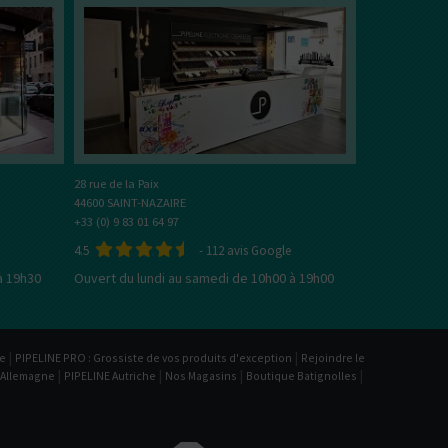
ACCUS &
0
MAND
MENTHOLÉE
FRUITÉ
BOISSON
MEN
TOUS
CHARGEURS
OUTILS
LES KITS
// ACCESSOIRES
R
Kits e-Cigarettes
e-Liquides
DIY
Cle
28 rue de la Paix
44600 SAINT-NAZAIRE
+33 (0) 9 83 01 64 97
4.5
-
112
avis Google
à 19h30
Ouvert du lundi au samedi de 10h00 à 19h00
CBD
arette
Tous les fabricants
A propos de PIPELINE
|
|
be
PIPELINE PRO : Grossiste de vos produits d'exception
Rejoindre le
|
|
|
|
 Allemagne
PIPELINE Autriche
Nos Magasins
Boutique Batignolles