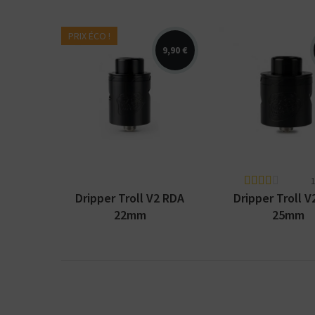
PRIX ÉCO !
9,90 €
Dripper Troll V
Dripper Wotofo Troll
fabriqué par
V2 d'un diamètre de 22
Wotofo. Diamèt
mm ayant une large
25 mm et large
cuve pour l'e-liquide.
pour l'e-liquide.
1
Dripper Troll V2 RDA
Dripper Troll 
22mm
25mm