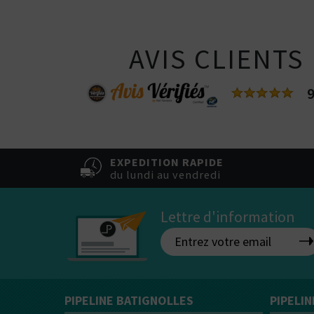
AVIS CLIENTS
9
EXPEDITION RAPIDE
du lundi au vendredi
Lettre d'information
Kits pour Fumeur
PIPELINE BATIGNOLLES
PIPELI
OCCASIONNEL
Saveur