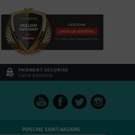
PAIEMENT SECURISE
Carte bancaire
CBD : L'UNIVERS DÉDIÉ À LA R
LE DRUGSTORE DU PI
PIPELINE SAINT-NAZAIRE
Saveur
Arôme
Saveur
Arôme
VOIR