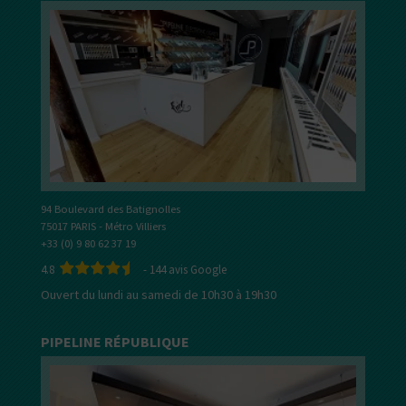
94 Boulevard des Batignolles
75017 PARIS - Métro Villiers
+33 (0) 9 80 62 37 19
4.8
-
144
avis Google
Ouvert du lundi au samedi de 10h30 à 19h30
PIPELINE RÉPUBLIQUE