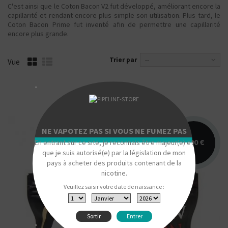
C'est ainsi que le Coton Bacon V2 fut développé, améliorant encore la
capillarité et rendant encore plus simple son utilisation. Plus tard, le
Coton Bacon Prime fut inventé afin de permettre une capillarité
encore plus grande.
Trier par
--
Vue
"
NE VAPOTEZ PAS SI VOUS NE FUMEZ PAS
4,90 €
En entrant sur ce site, je reconnais être majeur(e) et
que je suis autorisé(e) par la législation de mon
pays à acheter des produits contenant de la
nicotine.
Veuillez saisir votre date de naissance :
Sortir
Entrer
"