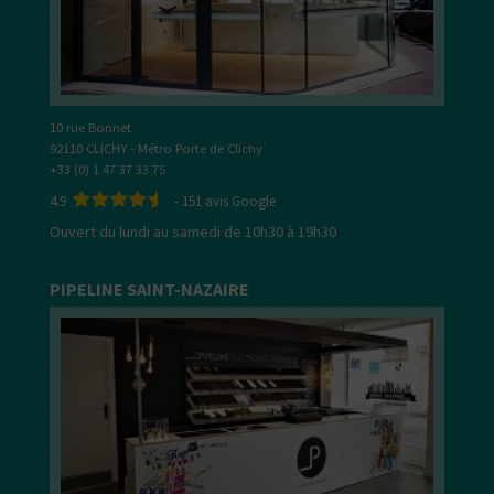
10 rue Bonnet
92110 CLICHY - Métro Porte de Clichy
+33 (0) 1 47 37 33 75
4.9
-
151
avis Google
Ouvert du lundi au samedi de 10h30 à 19h30
PIPELINE SAINT-NAZAIRE