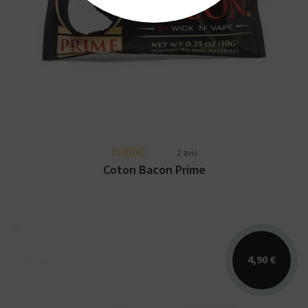
Le Coton Bacon Prime est développé
spécialement pour les RTA, RDTA et
atomiseurs BF.
2 avis
Coton Bacon Prime
4,90 €