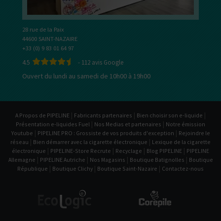
28 rue de la Paix
44600 SAINT-NAZAIRE
+33 (0) 9 83 01 64 97
4.5
-
112
avis Google
Ouvert du lundi au samedi de 10h00 à 19h00
|
|
|
A Propos de PIPELINE
Fabricants partenaires
Bien choisir son e-liquide
|
|
Présentation e-liquides Fuel
Nos Medias et partenaires
Notre émission
|
|
Youtube
PIPELINE PRO : Grossiste de vos produits d'exception
Rejoindre le
|
|
réseau
Bien démarrer avec la cigarette électronique
Lexique de la cigarette
|
|
|
|
électronique
PIPELINE-Store Recrute
Recyclage
Blog PIPELINE
PIPELINE
|
|
|
|
Allemagne
PIPELINE Autriche
Nos Magasins
Boutique Batignolles
Boutique
|
|
|
République
Boutique Clichy
Boutique Saint-Nazaire
Contactez-nous