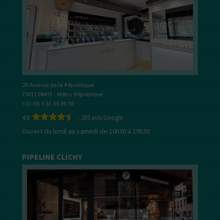
20 Avenue de la République
75011 PARIS - Métro République
+33 (0) 9 51 35 99 36
4.8
-
203
avis Google
Ouvert du lundi au samedi de 10h30 à 19h30
PIPELINE CLICHY