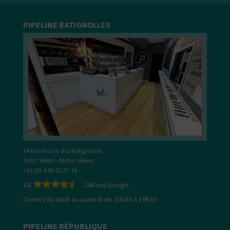
PIPELINE BATIGNOLLES
94 Boulevard des Batignolles
75017 PARIS - Métro Villiers
+33 (0) 9 80 62 37 19
4.8
-
144
avis Google
Ouvert du lundi au samedi de 10h30 à 19h30
PIPELINE RÉPUBLIQUE