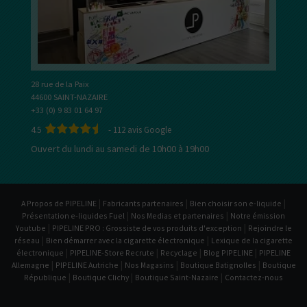
28 rue de la Paix
44600 SAINT-NAZAIRE
+33 (0) 9 83 01 64 97
4.5
-
112
avis Google
Ouvert du lundi au samedi de 10h00 à 19h00
|
|
|
A Propos de PIPELINE
Fabricants partenaires
Bien choisir son e-liquide
|
|
Présentation e-liquides Fuel
Nos Medias et partenaires
Notre émission
|
|
Youtube
PIPELINE PRO : Grossiste de vos produits d'exception
Rejoindre le
|
|
réseau
Bien démarrer avec la cigarette électronique
Lexique de la cigarette
|
|
|
|
électronique
PIPELINE-Store Recrute
Recyclage
Blog PIPELINE
PIPELINE
|
|
|
|
Allemagne
PIPELINE Autriche
Nos Magasins
Boutique Batignolles
Boutique
|
|
|
République
Boutique Clichy
Boutique Saint-Nazaire
Contactez-nous