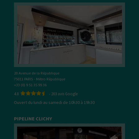
20 Avenue de la République
75011 PARIS - Métro République
+33 (0) 9 51 35 99 36
4.8
-
203
avis Google
Ouvert du lundi au samedi de 10h30 à 19h30
PIPELINE CLICHY