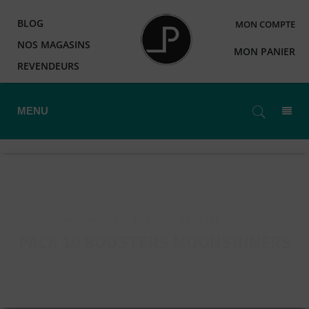
BLOG
MON COMPTE
NOS MAGASINS
MON PANIER
REVENDEURS
MENU
Accueil
>
DIY
>
Booster
>
PACK 10 BOOSTERS MOONSHINERS