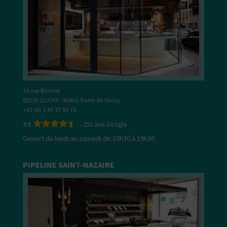
10 rue Bonnet
92110 CLICHY - Métro Porte de Clichy
+33 (0) 1 47 37 33 75
4.9
-
151
avis Google
Ouvert du lundi au samedi de 10h30 à 19h30
PIPELINE SAINT-NAZAIRE