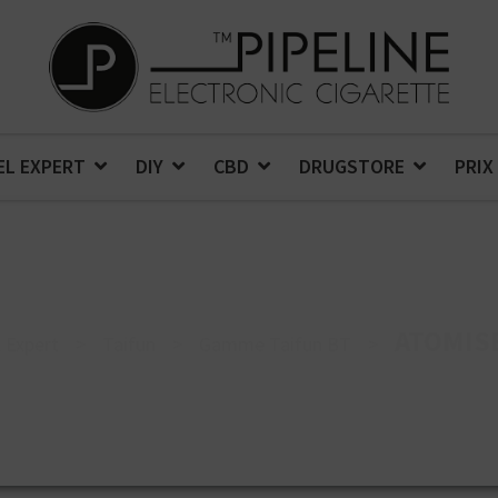
EL EXPERT
DIY
CBD
DRUGSTORE
PRIX
ATOMIS
 Expert
>
Taifun
>
Gamme Taifun BT
>