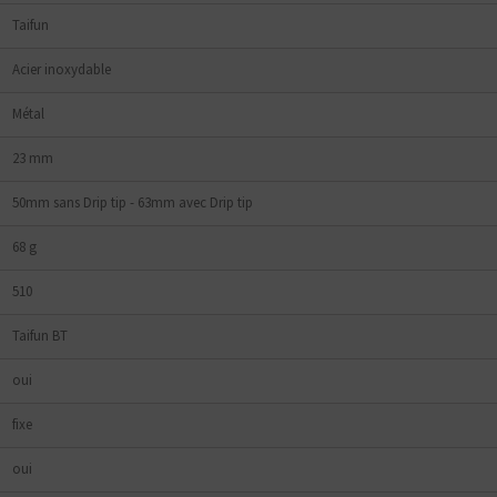
Taifun
Acier inoxydable
Métal
23 mm
50mm sans Drip tip - 63mm avec Drip tip
68 g
510
Taifun BT
oui
fixe
oui