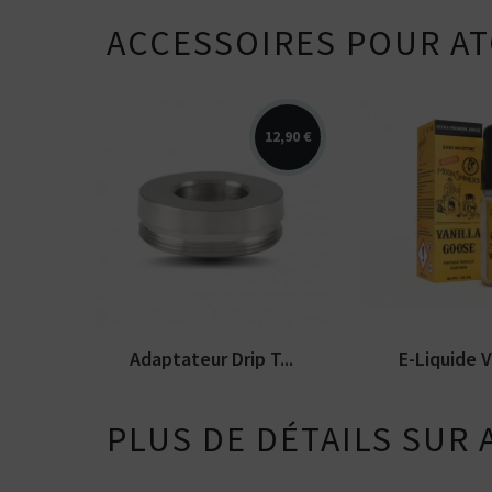
Vous ê
50% / 50%
directe
indirecte
ACCESSOIRES POUR AT
Tube
Box
12,90 €
Arômes : vanill
Adaptateur universel pour
authentique. E-
Drip Tip Taifun BT
Moonshiners. Di
Adaptateur Drip T...
E-Liquide Va
PLUS DE DÉTAILS SUR 