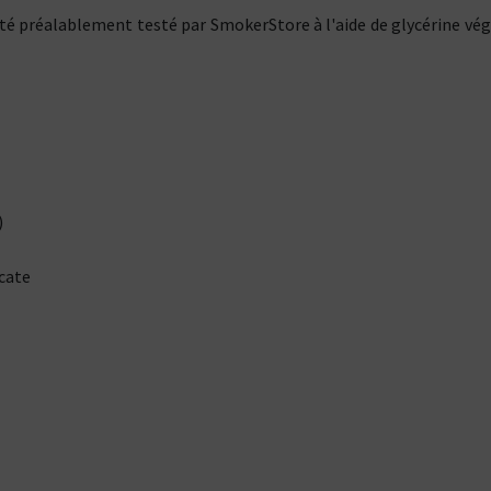
té préalablement testé par SmokerStore à l'aide de glycérine vég
)
icate
Kits pour Fumeur
Kits pour Fumeur
MODÉRÉ
IMPORTANT
Saveur
Les
Saveur
Arôme