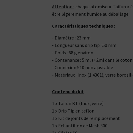
Attention :
chaque atomiseur Taifun a é
être légèrement humide au déballage.
Caractéristiques techniques
:
- Diamètre : 23 mm
- Longueur sans drip tip : 50 mm
- Poids : 68 g environ
- Contenance : 5 ml (+2ml dans le coton
- Connexion 510 non ajustable
- Matériaux : Inox (1.4301), verre borosil
Contenu du kit
:
1 x Taifun BT (Inox, verre)
1 x Drip Tip en teflon
1 x Kit de joints de remplacement
Kits pour Fumeur
1 x Echantillon de Mesh 300
OCCASIONNEL
Saveur