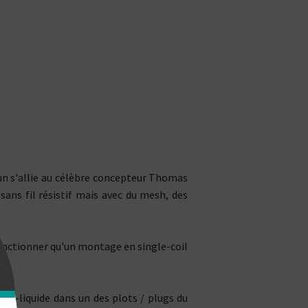
un s'allie au célèbre concepteur Thomas
ans fil résistif mais avec du mesh, des
fonctionner qu'un montage en single-coil
e e-liquide dans un des plots / plugs du