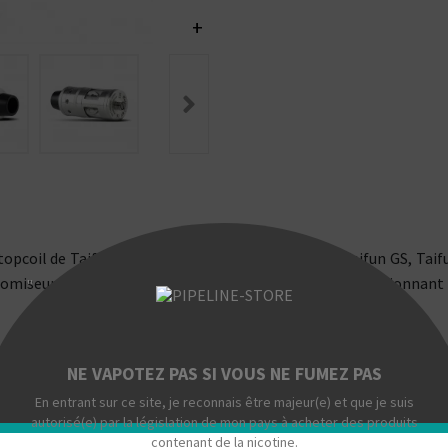
+
topcoil de Taifun! Après les gammes Taifun GT et Taifun GS, Taif
omiseur à la résistance en haut de l'atomiseur et fonctionnant s
"
novante, le Taifun BT nécessite beaucoup plus de puissance pour 
NE VAPOTEZ PAS SI VOUS NE FUMEZ PAS
e 70 à 200 Watts!
En entrant sur ce site, je reconnais être majeur(e) et que je suis
autorisé(e) par la législation de mon pays à acheter des produits
Il s'effectue par le haut en insérant la pipette de la bouteille d
contenant de la nicotine.