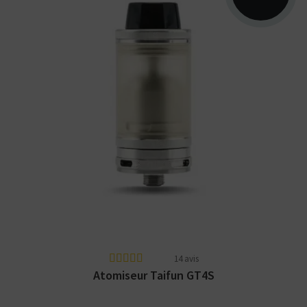
Atomiseur Taifun GT4S - 23mm - 3,5ml -
Tank PSU. Fabriqué en Allemagne.
14 avis
Atomiseur Taifun GT4S