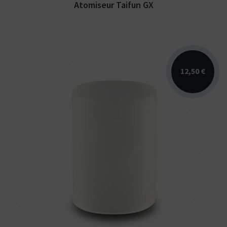
Atomiseur Taifun GX
12,50 €
Tank verre borosilicate de remplacement
pour le réservoir 5ml du Taifun GT2 / GT2 AIR
/ GT3.