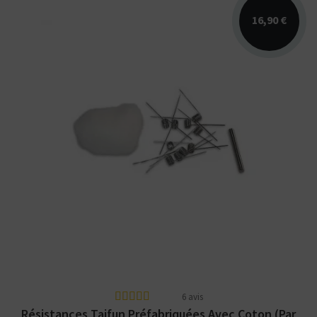
16,90 €
Résistances préfabriquées par Taifun à spires
espacées. Coton inclus. 1 ou 1,7 Ohm.
6 avis
Résistances Taifun Préfabriquées Avec Coton (par