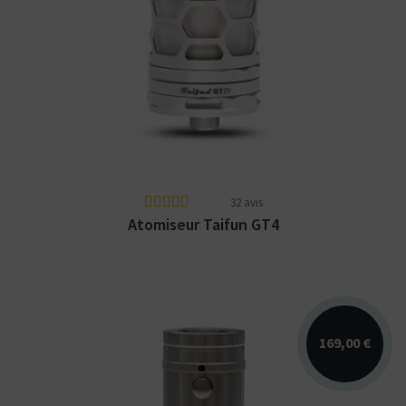
L'atomiseur Taifun GT4 disponible en 2
designs différents : Storm et 2023 ! Fabriqué
en Allemagne...
32 avis
Atomiseur Taifun GT4
169,00 €