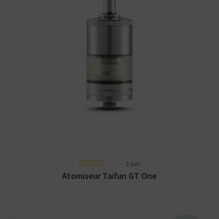
Atomiseur haut de gamme Taifun GT One :
100% fabriqué en Allemagne et à moins de
100€ !
2 avis
Atomiseur Taifun GT One