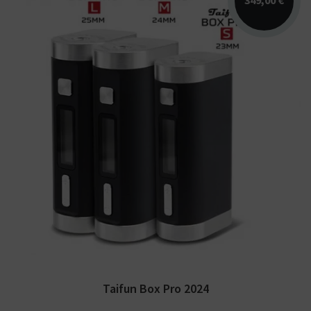
349,00 €
Mod haut de gamme Taifun Box Pro 2024.
Édition DLC limitée disponible ! Plusieurs
finitions et...
Taifun Box Pro 2024