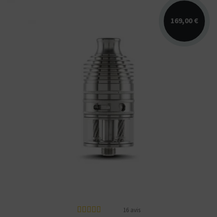
169,00 €
Atomiseur high-end top coil Taifun GX.
Contenance de 4 ml. Inhalation DL ou DL
restrictif....
16 avis