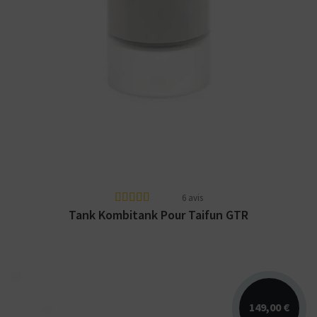
Réservoir en verre borosilicate et acier
inoxydable pour Taifun GTR. Fabriqué en
Allemagne par...
6 avis
Tank Kombitank Pour Taifun GTR
149,00 €