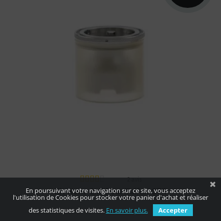
Kit Nano en PSU pour Taifun GTR d'un
contenance de 2ml. Fabriqué en Allemagne
par Smokerstore.
2 avis
Kit Nano 2ml Pour Taifun GTR
En poursuivant votre navigation sur ce site, vous acceptez
l'utilisation de Cookies pour stocker votre panier d'achat et réaliser
des statistiques de visites.
En savoir plus.
Accepter