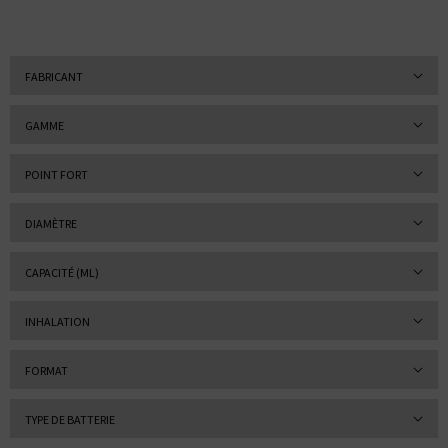
FABRICANT
GAMME
POINT FORT
DIAMÈTRE
CAPACITÉ (ML)
INHALATION
FORMAT
TYPE DE BATTERIE