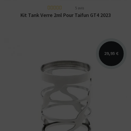
5 avis
Kit Tank Verre 2ml Pour Taifun GT4 2023
29,95 €
Corps Tank Storm pour l'atomiseur Taifun
GT4 par SmokerStore. Conçu en acier
inoxydable.