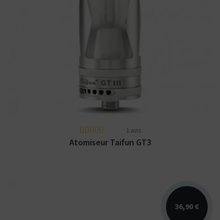
Atomiseur Taifun GT3 - Réédition - 23mm -
5ml. Fabriqué en Allemagne par Taifun.
1 avis
Atomiseur Taifun GT3
36,90 €