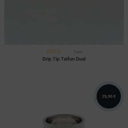
Drip tip Taifun Dual. Disponible en plusieurs
coloris.
7 avis
Drip Tip Taifun Dual
29,90 €