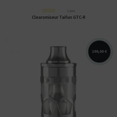
1 avis
Clearomiseur Taifun GTC-R
199,00 €
L'atomiseur Taifun GT5 : un reconstructible
high-end fabriqué en Allemagne par