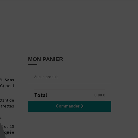
MON PANIER
Aucun produit
EL Sans
PG) peut
Total
0,00 €
tant de
garettes
Commander
x.
12 ou 18
riquée