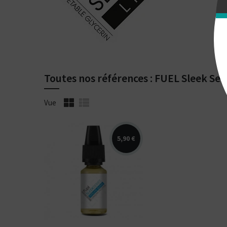
Toutes nos références : FUEL Sleek Ser
Vue
5,90 €
Arômes : blond,
noisette, vanille.
PIPELINE Sleek Series.
E-liquide disponible en
10 et 50ml.