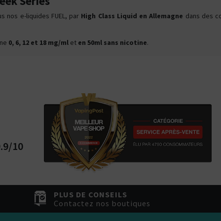
eek Series
s nos e-liquides FUEL, par
High Class Liquid en Allemagne
dans des co
ine
0, 6, 12 et 18 mg/ml
et
en 50ml sans nicotine
.
.9/10
PLUS DE CONSEILS
Contactez nos boutiques
Kits pour Fumeur
Kits pour Fumeur
MODÉRÉ
IMPORTANT
Saveur
Les
Saveur
Arôme