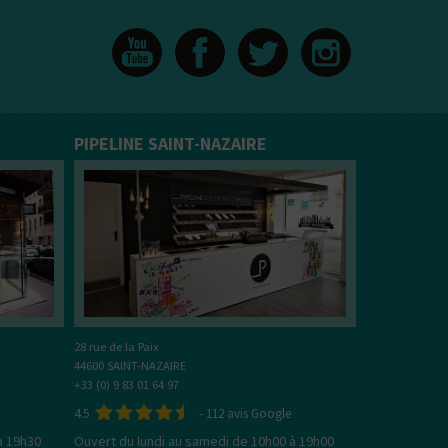
ACCUS &
0
MAND
MENTHOLÉE
FRUITÉ
BOISSON
MEN
TOUS
CHARGEURS
OUTILS
LES KITS
// ACCESSOIRES
R
PIPELINE SAINT-NAZAIRE
Kits e-Cigarettes
e-Liquides
DIY
Cle
CBD
arette
Tous les fabricants
A propos de PIPELINE
28 rue de la Paix
44600 SAINT-NAZAIRE
+33 (0) 9 83 01 64 97
4.5
-
112
avis Google
à 19h30
Ouvert du lundi au samedi de 10h00 à 19h00