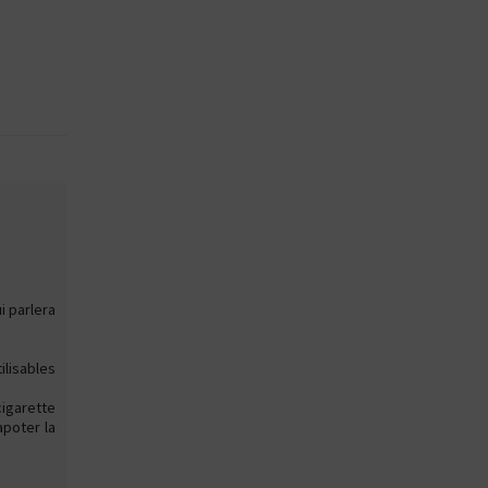
i parlera
ilisables
igarette
apoter la