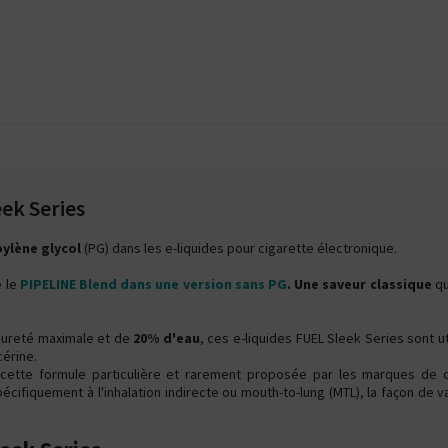
ek Series
ylène glycol
(PG) dans les e-liquides pour cigarette électronique.
 le
PIPELINE Blend dans une version sans PG
. Une saveur classique
qu
ureté maximale et de
20% d'eau
, ces e-liquides FUEL Sleek Series sont ut
cérine.
 cette formule particulière et rarement proposée par les marques de c
ifiquement à l'inhalation indirecte ou mouth-to-lung (MTL), la façon de v