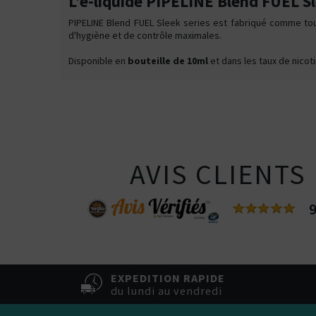
L'e-liquide PIPELINE Blend FUEL Sl
PIPELINE Blend FUEL Sleek series est fabriqué comme tou
d'hygiène et de contrôle maximales.
Disponible en
bouteille de 10ml
et dans les taux de nicot
AVIS CLIENTS
9
EXPEDITION RAPIDE
du lundi au vendredi
Kits pour Fumeur
OCCASIONNEL
Saveur