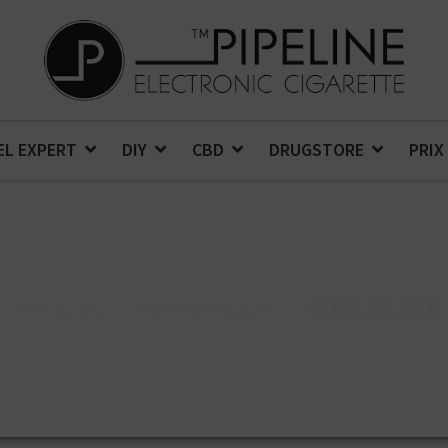
EL EXPERT
DIY
CBD
DRUGSTORE
PRIX
FUEL SLEEK
>
E-Liquides
>
PIPELINE Liquids
>