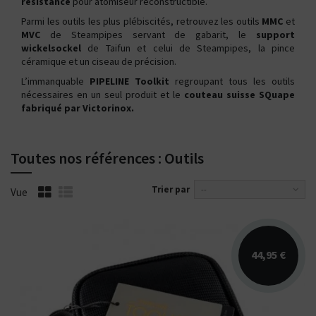
résistance
pour atomiseur reconstructible.
Parmi les outils les plus plébiscités, retrouvez les outils
MMC
et
MVC
de Steampipes servant de gabarit, le
support
wickelsockel
de Taifun et celui de Steampipes, la pince
céramique et un ciseau de précision.
L’immanquable
PIPELINE Toolkit
regroupant tous les outils
nécessaires en un seul produit et le
couteau suisse SQuape
fabriqué par Victorinox.
Toutes nos références : Outils
Trier par
--
Vue
44,95 €