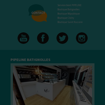
Service client PIPELINE
Boutique Batignolles
Boutique République
Boutique Clichy
Boutique Saint Nazaire
PIPELINE BATIGNOLLES