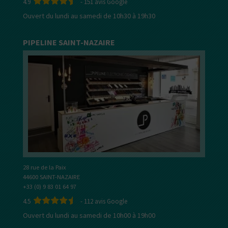
4.9
-
151
avis Google
Ouvert du lundi au samedi de 10h30 à 19h30
PIPELINE SAINT-NAZAIRE
28 rue de la Paix
44600 SAINT-NAZAIRE
+33 (0) 9 83 01 64 97
4.5
-
112
avis Google
Ouvert du lundi au samedi de 10h00 à 19h00