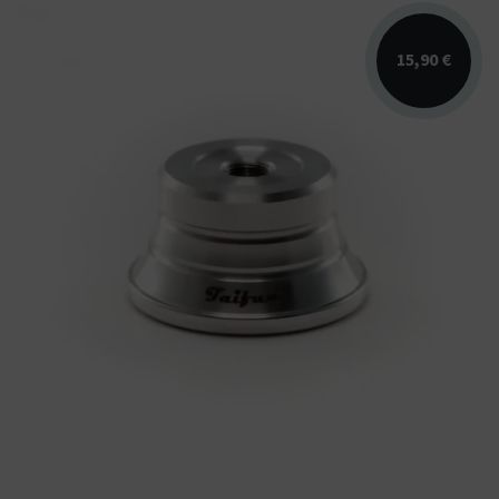
15,90 €
Wickelsockel Taifun Mini pour reconstruire
votre résistance plus simplement !