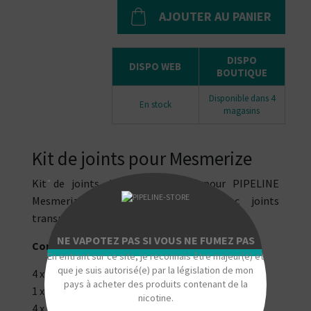
AJOUTER AU PANIER
DISPO
DISPO WEB
BOUTIQUE
Disponible dans 4
En stock
magasins
Kit de joints pour Mesmerize
Kit de joints de remplacement pour PIPELINE
"
Mesmerize. Disponible au choix avec joints
transparents ou colorés.
NE VAPOTEZ PAS SI VOUS NE FUMEZ PAS
Contenu du kit :
En entrant sur ce site, je reconnais être majeur(e) et
que je suis autorisé(e) par la législation de mon
4 x Joints pour réservoir
pays à acheter des produits contenant de la
1 x Joint pour top cap
nicotine.
4 x Joints pour drip tip