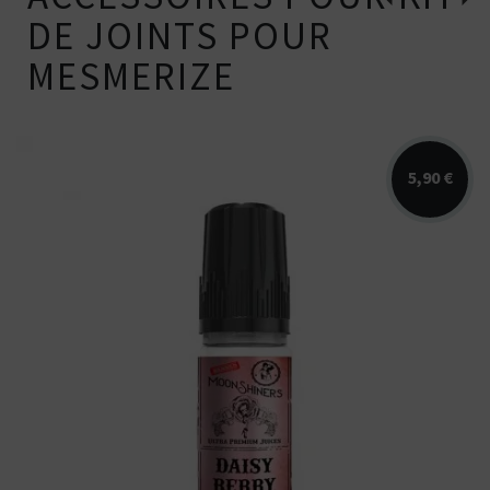
DE JOINTS POUR
MESMERIZE
5,90 €
Arômes : cassis, grenade, mûre.
Disponible en 10ml nicotiné. Fabriqué
en...