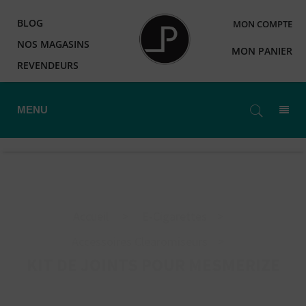
BLOG
MON COMPTE
NOS MAGASINS
MON PANIER
REVENDEURS
MENU
Accueil
>
E-Cigarettes
>
Accessoires Clearomiseurs
>
KIT DE JOINTS POUR MESMERIZE