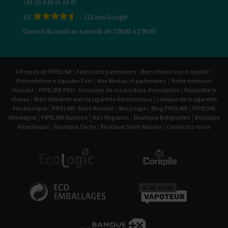
+33 (0) 9 83 01 64 97
4.5
-
112
avis Google
Ouvert du lundi au samedi de 10h00 à 19h00
|
|
|
A Propos de PIPELINE
Fabricants partenaires
Bien choisir son e-liquide
|
|
Présentation e-liquides Fuel
Nos Medias et partenaires
Notre émission
|
|
Youtube
PIPELINE PRO : Grossiste de vos produits d'exception
Rejoindre le
|
|
réseau
Bien démarrer avec la cigarette électronique
Lexique de la cigarette
|
|
|
|
électronique
PIPELINE-Store Recrute
Recyclage
Blog PIPELINE
PIPELINE
|
|
|
|
Allemagne
PIPELINE Autriche
Nos Magasins
Boutique Batignolles
Boutique
|
|
|
République
Boutique Clichy
Boutique Saint-Nazaire
Contactez-nous