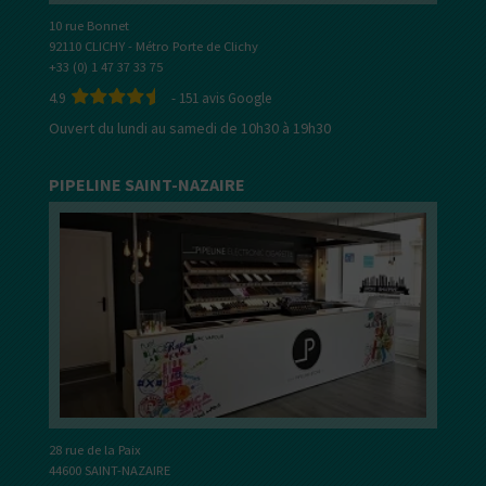
10 rue Bonnet
92110 CLICHY - Métro Porte de Clichy
+33 (0) 1 47 37 33 75
4.9
-
151
avis Google
Ouvert du lundi au samedi de 10h30 à 19h30
PIPELINE SAINT-NAZAIRE
28 rue de la Paix
44600 SAINT-NAZAIRE