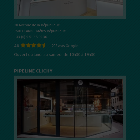
20 Avenue de la République
75011 PARIS - Métro République
+33 (0) 9 51 35 99 36
4.8
-
203
avis Google
Ouvert du lundi au samedi de 10h30 à 19h30
PIPELINE CLICHY