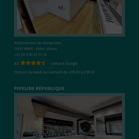
94 Boulevard des Batignolles
75017 PARIS - Métro Villiers
+33 (0) 9 80 62 37 19
4.8
-
144
avis Google
Ouvert du lundi au samedi de 10h30 à 19h30
PIPELINE RÉPUBLIQUE