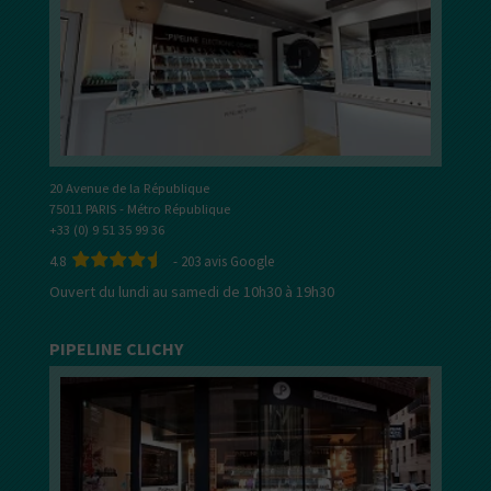
20 Avenue de la République
75011 PARIS - Métro République
+33 (0) 9 51 35 99 36
4.8
-
203
avis Google
Ouvert du lundi au samedi de 10h30 à 19h30
PIPELINE CLICHY