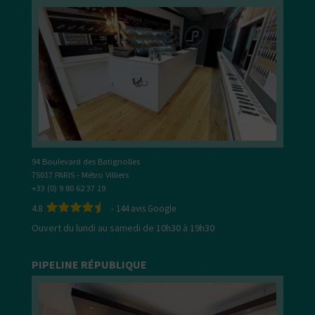
94 Boulevard des Batignolles
75017 PARIS - Métro Villiers
+33 (0) 9 80 62 37 19
4.8
-
144
avis Google
Ouvert du lundi au samedi de 10h30 à 19h30
PIPELINE RÉPUBLIQUE