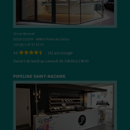
10 rue Bonnet
92110 CLICHY - Métro Porte de Clichy
+33 (0) 1 47 37 33 75
4.9
-
151
avis Google
Ouvert du lundi au samedi de 10h30 à 19h30
PIPELINE SAINT-NAZAIRE