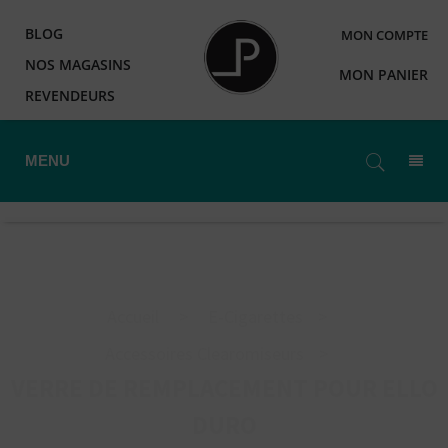
BLOG
MON COMPTE
NOS MAGASINS
MON PANIER
REVENDEURS
MENU
Accueil
>
E-Cigarettes
>
Accessoires Clearomiseurs
>
VERRE DE REMPLACEMENT POUR ELLO
DURO