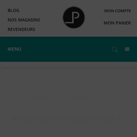
BLOG
MON COMPTE
NOS MAGASINS
MON PANIER
REVENDEURS
MENU
Accueil
>
E-Cigarettes
>
Accessoires Clearomiseurs
>
VERRE POUR VAPORESSO NRG PE