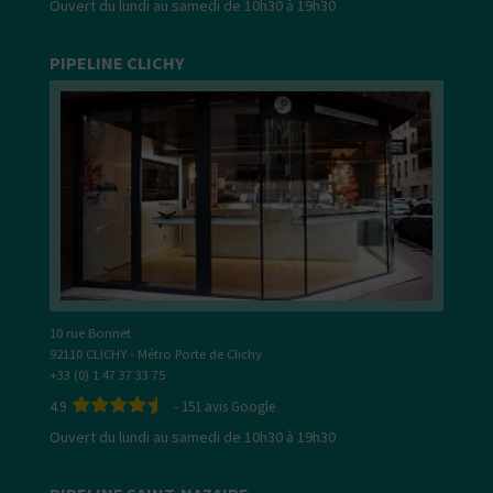
Ouvert du lundi au samedi de 10h30 à 19h30
PIPELINE CLICHY
10 rue Bonnet
92110 CLICHY - Métro Porte de Clichy
+33 (0) 1 47 37 33 75
4.9
-
151
avis Google
Ouvert du lundi au samedi de 10h30 à 19h30