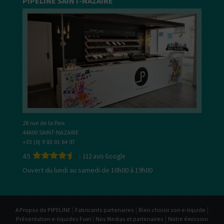
PIPELINE SAINT-NAZAIRE
28 rue de la Paix
44600 SAINT-NAZAIRE
+33 (0) 9 83 01 64 97
4.5
-
112
avis Google
Ouvert du lundi au samedi de 10h00 à 19h00
|
|
|
A Propos de PIPELINE
Fabricants partenaires
Bien choisir son e-liquide
|
|
Présentation e-liquides Fuel
Nos Medias et partenaires
Notre émission