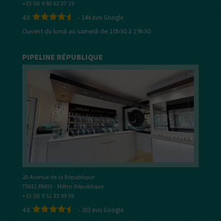
+33 (0) 9 80 62 37 19
4.8
-
144
avis Google
Ouvert du lundi au samedi de 10h30 à 19h30
PIPELINE RÉPUBLIQUE
20 Avenue de la République
75011 PARIS - Métro République
+33 (0) 9 51 35 99 36
4.8
-
203
avis Google