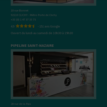
10 rue Bonnet
92110 CLICHY - Métro Porte de Clichy
+33 (0) 1 47 37 33 75
4.9
-
151
avis Google
Ouvert du lundi au samedi de 10h30 à 19h30
PIPELINE SAINT-NAZAIRE
28 rue de la Paix