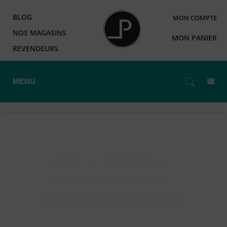
BLOG
MON COMPTE
NOS MAGASINS
MON PANIER
REVENDEURS
MENU
Accueil
>
E-Cigarettes
>
Accessoires Clearomiseurs
>
VERRE POUR GEEKVAPE Z