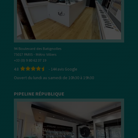
94 Boulevard des Batignolles
75017 PARIS - Métro Villiers
+33 (0) 9 80 62 37 19
4.8
-
144
avis Google
Ouvert du lundi au samedi de 10h30 à 19h30
PIPELINE RÉPUBLIQUE