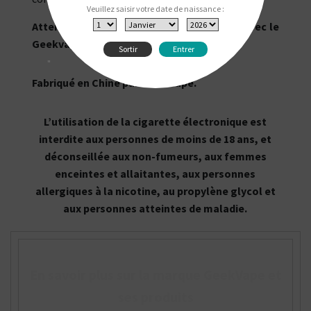
Veuillez saisir votre date de naissance :
Attention : ce verre n'est pas compatible avec le
Geekvape Z Nano.
Sortir
Entrer
"
Fabriqué en Chine par Geek Vape.
L’utilisation de la cigarette électronique est
interdite aux personnes de moins de 18 ans, et
déconseillée aux non-fumeurs, aux femmes
enceintes et allaitantes, aux personnes
allergiques à la nicotine, au propylène glycol et
aux personnes atteintes de maladie.
En savoir plus sur la marque GeekVape et
ses produits