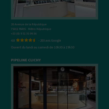
20 Avenue de la République
75011 PARIS - Métro République
+33 (0) 9 51 35 99 36
4.8
-
203
avis Google
Ouvert du lundi au samedi de 10h30 à 19h30
PIPELINE CLICHY