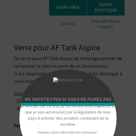
DISPO
DISPO WEB
BOUTIQUE
Disponible dans 4
En stock
magasins
Verre pour AF Tank Aspire
Ce verre pour AF Tank Aspire de rechange permet de
remplacer le tank en verre de ce clearomiseur.
Il est disponible en version Bubble 4 ml identique à
"
celui inclus d'origine avec l'atomiseur.
Compatibilité :
NE VAPOTEZ PAS SI VOUS NE FUMEZ PAS
- Clearomiseur AF Tank
En entrant sur ce site, je reconnais être majeur(e) et
- Kit Rover Plus
que je suis autorisé(e) par la législation de mon
pays à acheter des produits contenant de la
nicotine.
Fabriqué par Aspire.
Veuillez saisir votre date de naissance :