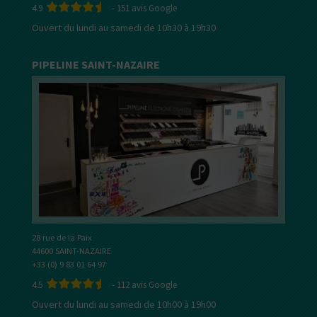
4.9
-
151
avis Google
Ouvert du lundi au samedi de 10h30 à 19h30
PIPELINE SAINT-NAZAIRE
28 rue de la Paix
44600 SAINT-NAZAIRE
+33 (0) 9 83 01 64 97
4.5
-
112
avis Google
Ouvert du lundi au samedi de 10h00 à 19h00