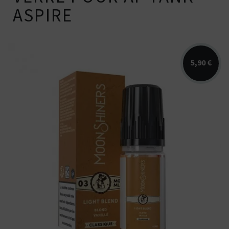
ASPIRE
5,90 €
Arômes : blond, vanille, noisettes. E-
liquide Moonshiners. Disponible en...