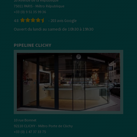
20 Avenue de la République
75011 PARIS - Métro République
+33 (0) 9 51 35 99 36
4.8
-
203
avis Google
Ouvert du lundi au samedi de 10h30 à 19h30
PIPELINE CLICHY
10 rue Bonnet
92110 CLICHY - Métro Porte de Clichy
+33 (0) 1 47 37 33 75