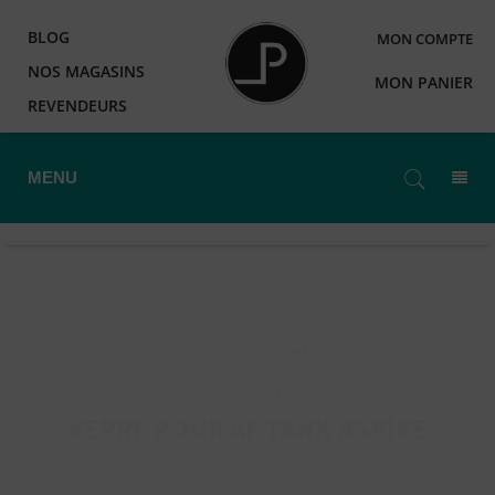
BLOG
MON COMPTE
NOS MAGASINS
MON PANIER
REVENDEURS
MENU
Accueil
>
E-Cigarettes
>
Accessoires Clearomiseurs
>
VERRE POUR AF TANK ASPIRE