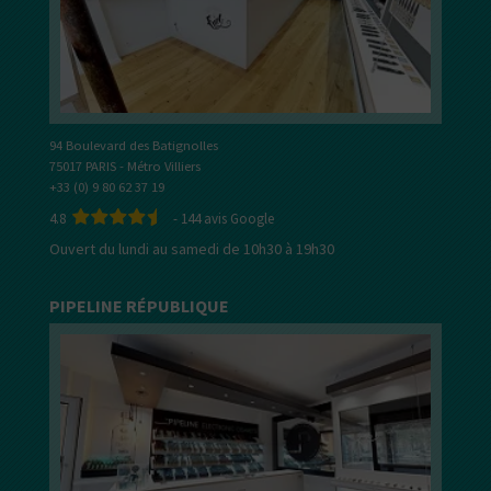
94 Boulevard des Batignolles
75017 PARIS - Métro Villiers
+33 (0) 9 80 62 37 19
4.8
-
144
avis Google
Ouvert du lundi au samedi de 10h30 à 19h30
PIPELINE RÉPUBLIQUE