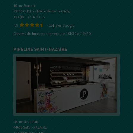
10 rue Bonnet
92110 CLICHY - Métro Porte de Clichy
+33 (0) 1 47 37 33 75
4.9
-
151
avis Google
Ouvert du lundi au samedi de 10h30 à 19h30
PIPELINE SAINT-NAZAIRE
28 rue de la Paix
44600 SAINT-NAZAIRE
+33 (0) 9 83 01 64 97