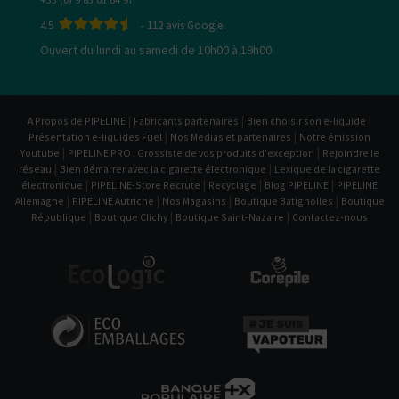
4.5
-
112
avis Google
Ouvert du lundi au samedi de 10h00 à 19h00
|
|
|
A Propos de PIPELINE
Fabricants partenaires
Bien choisir son e-liquide
|
|
Présentation e-liquides Fuel
Nos Medias et partenaires
Notre émission
|
|
Youtube
PIPELINE PRO : Grossiste de vos produits d'exception
Rejoindre le
|
|
réseau
Bien démarrer avec la cigarette électronique
Lexique de la cigarette
|
|
|
|
électronique
PIPELINE-Store Recrute
Recyclage
Blog PIPELINE
PIPELINE
|
|
|
|
Allemagne
PIPELINE Autriche
Nos Magasins
Boutique Batignolles
Boutique
|
|
|
République
Boutique Clichy
Boutique Saint-Nazaire
Contactez-nous