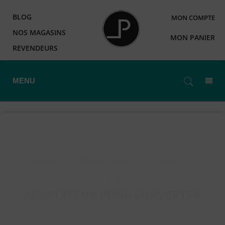
BLOG
MON COMPTE
NOS MAGASINS
MON PANIER
REVENDEURS
MENU
Accueil
>
Matériel Expert
>
Mods
>
Accessoires Mods
>
ADAPTATEUR POUR CONVERTER