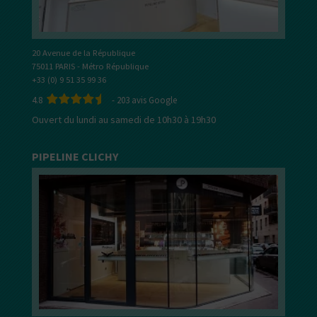
20 Avenue de la République
75011 PARIS - Métro République
+33 (0) 9 51 35 99 36
4.8
-
203
avis Google
Ouvert du lundi au samedi de 10h30 à 19h30
PIPELINE CLICHY