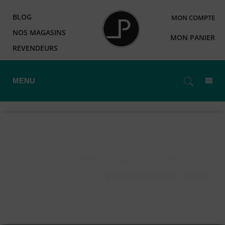
BLOG
MON COMPTE
NOS MAGASINS
MON PANIER
REVENDEURS
MENU
Accueil
>
Matériel Expert
>
Mods
>
POWERBANK KIWI
Accessoires Mods
>