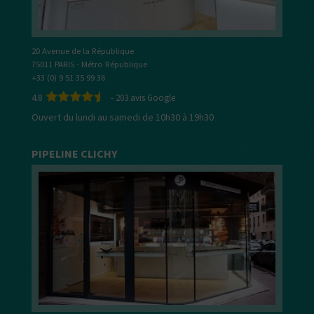
20 Avenue de la République
75011 PARIS - Métro République
+33 (0) 9 51 35 99 36
4.8
-
203
avis Google
Ouvert du lundi au samedi de 10h30 à 19h30
PIPELINE CLICHY