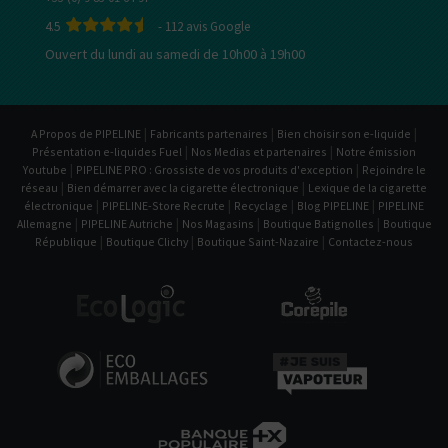
4.5
-
112
avis Google
Ouvert du lundi au samedi de 10h00 à 19h00
|
|
|
A Propos de PIPELINE
Fabricants partenaires
Bien choisir son e-liquide
|
|
Présentation e-liquides Fuel
Nos Medias et partenaires
Notre émission
|
|
Youtube
PIPELINE PRO : Grossiste de vos produits d'exception
Rejoindre le
|
|
réseau
Bien démarrer avec la cigarette électronique
Lexique de la cigarette
|
|
|
|
électronique
PIPELINE-Store Recrute
Recyclage
Blog PIPELINE
PIPELINE
|
|
|
|
Allemagne
PIPELINE Autriche
Nos Magasins
Boutique Batignolles
Boutique
|
|
|
République
Boutique Clichy
Boutique Saint-Nazaire
Contactez-nous