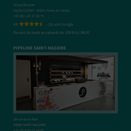
10 rue Bonnet
92110 CLICHY - Métro Porte de Clichy
+33 (0) 1 47 37 33 75
4.9
-
151
avis Google
Ouvert du lundi au samedi de 10h30 à 19h30
PIPELINE SAINT-NAZAIRE
28 rue de la Paix
44600 SAINT-NAZAIRE
+33 (0) 9 83 01 64 97