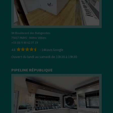
94 Boulevard des Batignolles
75017 PARIS - Métro Villiers
+33 (0) 9 80 62 37 19
4.8
-
144
avis Google
Ouvert du lundi au samedi de 10h30 à 19h30
PIPELINE RÉPUBLIQUE