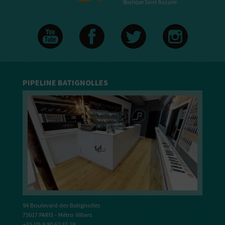
Boutique Saint Nazaire
PIPELINE BATIGNOLLES
94 Boulevard des Batignolles
75017 PARIS - Métro Villiers
+33 (0) 9 80 62 37 19