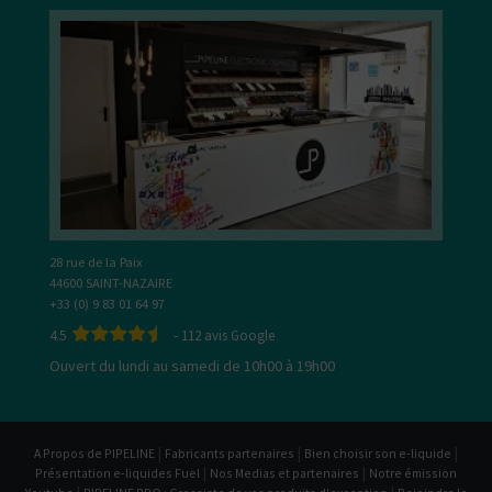
28 rue de la Paix
44600 SAINT-NAZAIRE
+33 (0) 9 83 01 64 97
4.5
-
112
avis Google
Ouvert du lundi au samedi de 10h00 à 19h00
|
|
|
A Propos de PIPELINE
Fabricants partenaires
Bien choisir son e-liquide
|
|
Présentation e-liquides Fuel
Nos Medias et partenaires
Notre émission