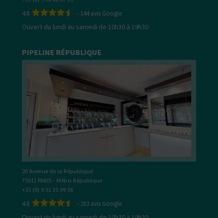
4.8
-
144
avis Google
Ouvert du lundi au samedi de 10h30 à 19h30
PIPELINE RÉPUBLIQUE
20 Avenue de la République
75011 PARIS - Métro République
+33 (0) 9 51 35 99 36
4.8
-
203
avis Google
Ouvert du lundi au samedi de 10h30 à 19h30