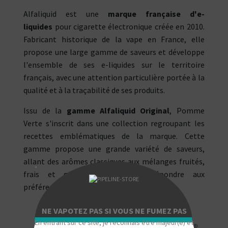
Alfaliquid est une
marque française d'e-
liquides
pour cigarette électronique créée en 2010.
Fabricant historique de la vape en France, elle
propose une large gamme de saveurs et développe
l'ensemble de ses e-liquides sur le territoire
français, avec une attention particulière portée à la
qualité et à la traçabilité de ses produits.
Issu de la
gamme Alfaliquid Original
, Pomme
Verte s'inscrit dans une collection regroupant les
recettes emblématiques de la marque. Cette
gamme propose une grande variété de saveurs,
allant des arômes classiques aux mélanges fruités,
"
frais et gourmands, afin de répondre aux
préférences d'un large public de vapoteurs.
NE VAPOTEZ PAS SI VOUS NE FUMEZ PAS
En entrant sur ce site, je reconnais être majeur(e) et