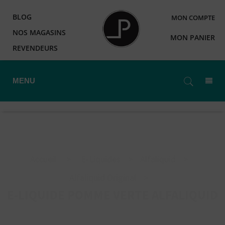
BLOG
MON COMPTE
NOS MAGASINS
MON PANIER
REVENDEURS
MENU
Accueil
>
E-Liquides
>
Alfaliquid
>
Alfaliquid Original
>
E-LIQUIDE POMME VERTE ALFALIQUID