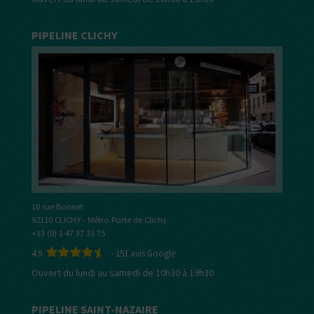
PIPELINE CLICHY
10 rue Bonnet
92110 CLICHY - Métro Porte de Clichy
+33 (0) 1 47 37 33 75
4.9
-
151
avis Google
Ouvert du lundi au samedi de 10h30 à 19h30
PIPELINE SAINT-NAZAIRE