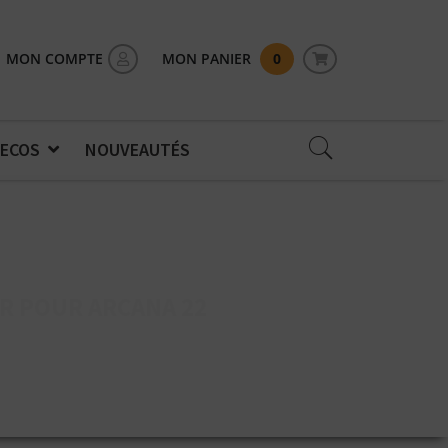
MON COMPTE
MON PANIER
0
 ECOS
NOUVEAUTÉS
ER POUR ARCANA 22