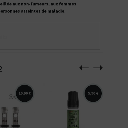
onseillée aux non-fumeurs, aux femmes
 personnes atteintes de maladie.
its
2
10,90 €
5,90 €
nt 3 vis d'airflow de
Arômes : pomme, amande,
s diamètres pour
vanille. Disponible en 10ml