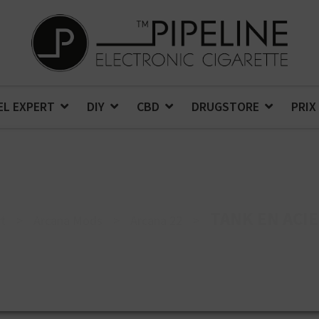
EL EXPERT
DIY
CBD
DRUGSTORE
PRIX
TANK EN ACI
rt
>
Arcana Mods
>
Arcana 22
>