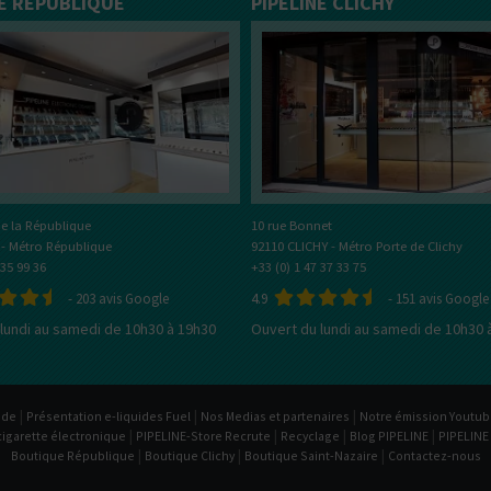
NE RÉPUBLIQUE
PIPELINE CLICHY
tes plutôt ?
Bottom
Feeder
E-Pipe
e la République
10 rue Bonnet
 - Métro République
92110 CLICHY - Métro Porte de Clichy
 35 99 36
+33 (0) 1 47 37 33 75
-
203
avis Google
4.9
-
151
avis Google
lundi au samedi de 10h30 à 19h30
Ouvert du lundi au samedi de 10h30 
|
|
|
ide
Présentation e-liquides Fuel
Nos Medias et partenaires
Notre émission Youtu
|
|
|
|
cigarette électronique
PIPELINE-Store Recrute
Recyclage
Blog PIPELINE
PIPELINE
|
|
|
Boutique République
Boutique Clichy
Boutique Saint-Nazaire
Contactez-nous