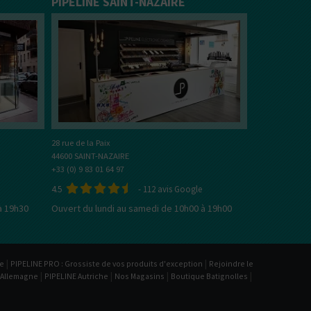
PIPELINE SAINT-NAZAIRE
Bien choisir son e-liquide
En savoir plus sur les e-Li
28 rue de la Paix
44600 SAINT-NAZAIRE
+33 (0) 9 83 01 64 97
4.5
-
112
avis Google
à 19h30
Ouvert du lundi au samedi de 10h00 à 19h00
|
|
be
PIPELINE PRO : Grossiste de vos produits d'exception
Rejoindre le
|
|
|
|
 Allemagne
PIPELINE Autriche
Nos Magasins
Boutique Batignolles