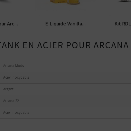
miseur...
Moonshiners. Disponible...
l'atomiseur
r Arc...
E-Liquide Vanilla...
Kit RDL
TANK EN ACIER POUR ARCANA
Arcana Mods
Acier inoxydable
Argent
Arcana 22
Acier inoxydable
Kits pour Fumeur
Kits pour Fumeur
MODÉRÉ
IMPORTANT
Saveur
Les
Saveur
Arôme