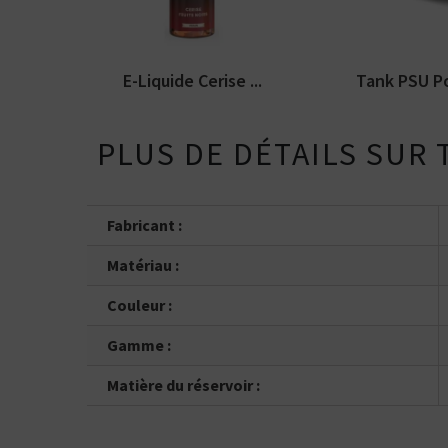
ml sans...
Mods pour l'ato
E-Liquide Cerise ...
Tank PSU Pou
PLUS DE DÉTAILS SUR 
Fabricant :
Matériau :
Couleur :
Gamme :
Matière du réservoir :
Kits pour Fumeur
OCCASIONNEL
Saveur