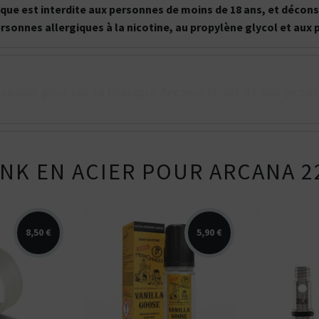
onique est interdite aux personnes de moins de 18 ans, et déc
ersonnes allergiques à la nicotine, au propylène glycol et aux
 savoir plus sur la marque Arcana Mods et ses produ
NK EN ACIER POUR ARCANA 2
8,50 €
5,90 €
remplacement
Arômes : vanille custard
Kit inclua
ar Arcana
authentique. E-liquide
différent