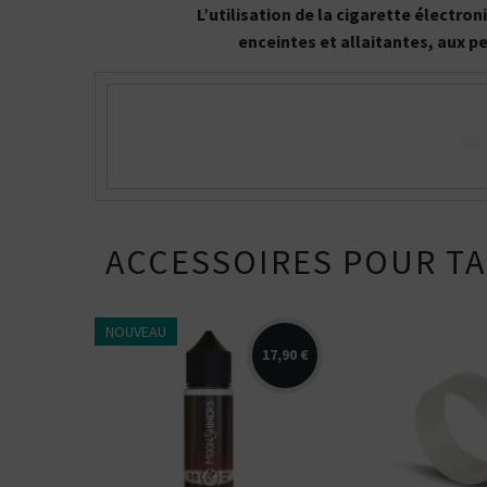
L’utilisation de la cigarette électr
enceintes et allaitantes, aux p
En
ACCESSOIRES POUR TA
NOUVEAU
17,90 €
Arômes : cerise, fruits noirs,
Réservoir de 
fraicheur. Disponible en 50
conçu en PSU p