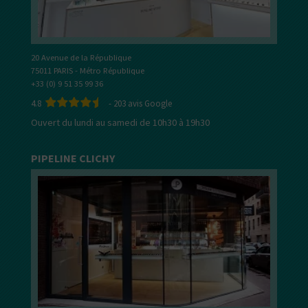
20 Avenue de la République
75011 PARIS - Métro République
+33 (0) 9 51 35 99 36
4.8
-
203
avis Google
Ouvert du lundi au samedi de 10h30 à 19h30
PIPELINE CLICHY