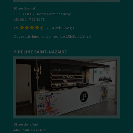
10 rue Bonnet
92110 CLICHY - Métro Porte de Clichy
+33 (0) 1 47 37 33 75
4.9
-
151
avis Google
Ouvert du lundi au samedi de 10h30 à 19h30
PIPELINE SAINT-NAZAIRE
28 rue de la Paix
44600 SAINT-NAZAIRE