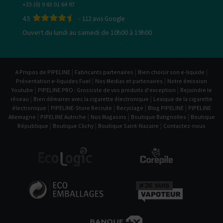
+33 (0) 9 83 01 64 97
4.5
-
112
avis Google
Ouvert du lundi au samedi de 10h00 à 19h00
|
|
|
A Propos de PIPELINE
Fabricants partenaires
Bien choisir son e-liquide
|
|
Présentation e-liquides Fuel
Nos Medias et partenaires
Notre émission
|
|
Youtube
PIPELINE PRO : Grossiste de vos produits d'exception
Rejoindre le
|
|
réseau
Bien démarrer avec la cigarette électronique
Lexique de la cigarette
|
|
|
|
électronique
PIPELINE-Store Recrute
Recyclage
Blog PIPELINE
PIPELINE
|
|
|
|
Allemagne
PIPELINE Autriche
Nos Magasins
Boutique Batignolles
Boutique
|
|
|
République
Boutique Clichy
Boutique Saint-Nazaire
Contactez-nous