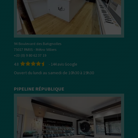
94 Boulevard des Batignolles
75017 PARIS - Métro Villiers
+33 (0) 9 80 62 37 19
4.8
-
144
avis Google
Ouvert du lundi au samedi de 10h30 à 19h30
PIPELINE RÉPUBLIQUE