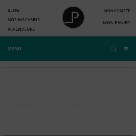
BLOG
MON COMPTE
NOS MAGASINS
MON PANIER
REVENDEURS
MENU
Accueil
>
Matériel Expert
>
Arcana Mods
>
BASE DRIP-TIP POUR ARCANA 22