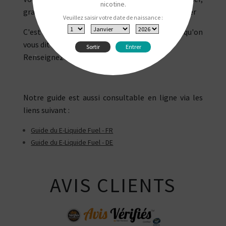
nicotine.
gratuitement chez vous sur simple ajout au panier
Veuillez saisir votre date de naissance :
C'est peut-être parce qu'on n'a rien à cacher qu'on
vous dit tout.
Sortir
Entrer
Renseignez-vous !
"
Notre guide est aussi consultable en ligne via les
liens suivant :
Guide du E-Liquide Fuel - FR
Guide du E-Liquide Fuel - DE
AVIS CLIENTS