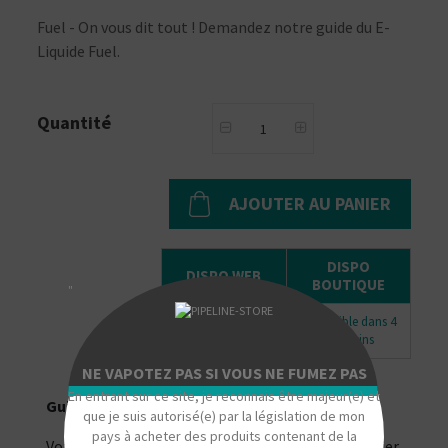
Fuel - On vous dit tout ! Demandez notre guide du E-
Liquide Fuel.
Quantité
AJOUTER AU PANIER
DISPO
DISPO WEB
BOUTIQUE
"
Disponible dans 4
En stock
magasins
NE VAPOTEZ PAS SI VOUS NE FUMEZ PAS
En entrant sur ce site, je reconnais être majeur(e) et
Guide du E-Liquide Fuel
que je suis autorisé(e) par la législation de mon
pays à acheter des produits contenant de la
Votre guide du E-Liquide Fuel en version papier,