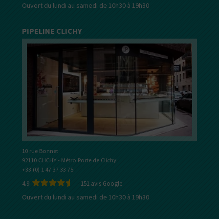
Ouvert du lundi au samedi de 10h30 à 19h30
PIPELINE CLICHY
10 rue Bonnet
92110 CLICHY - Métro Porte de Clichy
+33 (0) 1 47 37 33 75
4.9
-
151
avis Google
Ouvert du lundi au samedi de 10h30 à 19h30