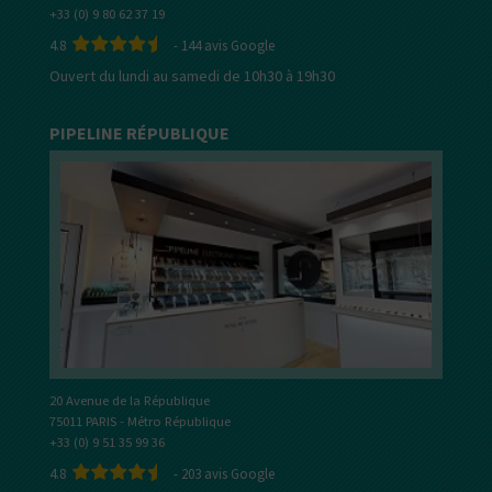
+33 (0) 9 80 62 37 19
4.8
-
144
avis Google
Ouvert du lundi au samedi de 10h30 à 19h30
PIPELINE RÉPUBLIQUE
20 Avenue de la République
75011 PARIS - Métro République
+33 (0) 9 51 35 99 36
4.8
-
203
avis Google