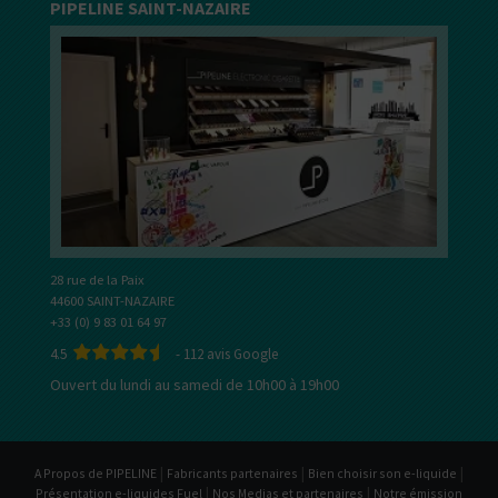
PIPELINE SAINT-NAZAIRE
28 rue de la Paix
44600 SAINT-NAZAIRE
+33 (0) 9 83 01 64 97
4.5
-
112
avis Google
Ouvert du lundi au samedi de 10h00 à 19h00
|
|
|
A Propos de PIPELINE
Fabricants partenaires
Bien choisir son e-liquide
|
|
Présentation e-liquides Fuel
Nos Medias et partenaires
Notre émission