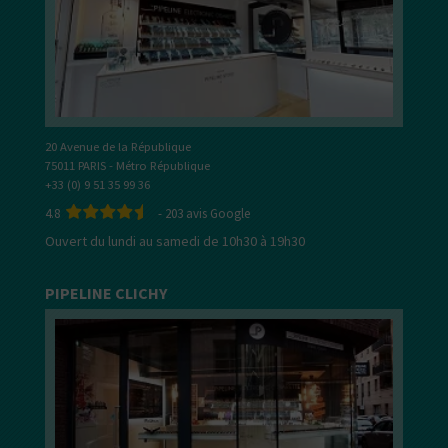
20 Avenue de la République
75011 PARIS - Métro République
+33 (0) 9 51 35 99 36
4.8
-
203
avis Google
Ouvert du lundi au samedi de 10h30 à 19h30
PIPELINE CLICHY