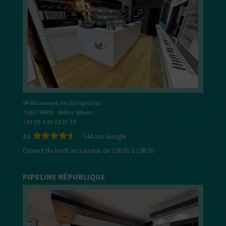
94 Boulevard des Batignolles
75017 PARIS - Métro Villiers
+33 (0) 9 80 62 37 19
4.8
-
144
avis Google
Ouvert du lundi au samedi de 10h30 à 19h30
PIPELINE RÉPUBLIQUE