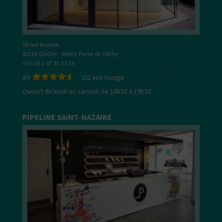
10 rue Bonnet
92110 CLICHY - Métro Porte de Clichy
+33 (0) 1 47 37 33 75
4.9
-
151
avis Google
Ouvert du lundi au samedi de 10h30 à 19h30
PIPELINE SAINT-NAZAIRE