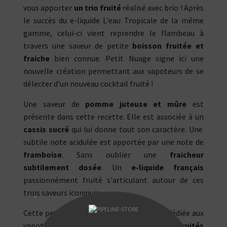
vous apporter
un trio fruité
réalisé avec brio ! Après
le succès du e-liquide L'eau Tropicale de la même
gamme, celui-ci vient reprendre le flambeau à
travers une saveur de petite
boisson fruitée et
fraiche
bien connue. Petit Nuage signe ici une
nouvelle création permettant aux vapoteurs de se
délecter d'un nouveau cocktail fruité !
Une saveur de
pomme juteuse et mûre
est
présente dans cette recette. Elle est associée à un
cassis sucré
qui lui donne tout son caractère. Une
subtile note acidulée est apportée par une note de
framboise
. Sans oublier une
fraicheur
subtilement dosée
. Un
e-liquide français
passionnément fruité s'articulant autour de ces
trois saveurs iconiques.
"
Cette petite boisson par Petit Nuage est dédiée aux
vapoteurs qui sont
amateurs de goûts fruités