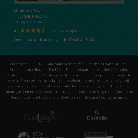
28 rue de la Paix
44600 SAINT-NAZAIRE
+33 (0) 9 83 01 64 97
4.5
-
112
avis Google
Ouvert du lundi au samedi de 10h00 à 19h00
|
|
|
A Propos de PIPELINE
Fabricants partenaires
Bien choisir son e-liquide
|
|
Présentation e-liquides Fuel
Nos Medias et partenaires
Notre émission
|
|
Youtube
PIPELINE PRO : Grossiste de vos produits d'exception
Rejoindre le
|
|
réseau
Bien démarrer avec la cigarette électronique
Lexique de la cigarette
|
|
|
|
électronique
PIPELINE-Store Recrute
Recyclage
Blog PIPELINE
PIPELINE
|
|
|
|
Allemagne
PIPELINE Autriche
Nos Magasins
Boutique Batignolles
Boutique
|
|
|
République
Boutique Clichy
Boutique Saint-Nazaire
Contactez-nous