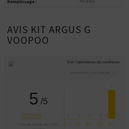
Remplissage :
Par le bas
AVIS KIT ARGUS G
VOOPOO
Voir l'attestation de confiance
Avis soumis à un contrôle
1
5
/5
0
0
0
0
1
2
3
4
5
Calculé à partir de
1
avis