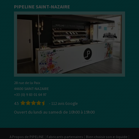
PIPELINE SAINT-NAZAIRE
28 rue de la Paix
44600 SAINT-NAZAIRE
+33 (0) 9 83 01 64 97
4.5
-
112
avis Google
Ouvert du lundi au samedi de 10h00 à 19h00
|
|
|
A Propos de PIPELINE
Fabricants partenaires
Bien choisir son e-liquide