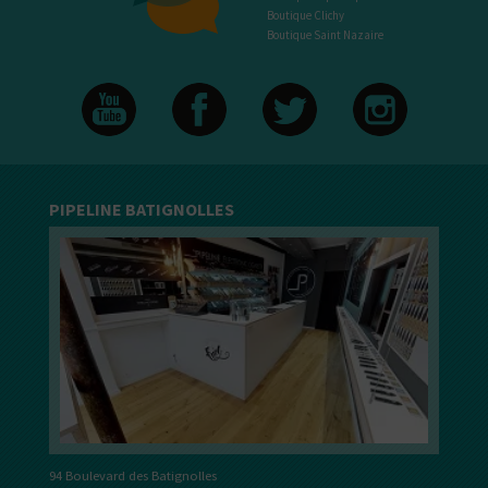
Boutique Clichy
Boutique Saint Nazaire
PIPELINE BATIGNOLLES
94 Boulevard des Batignolles