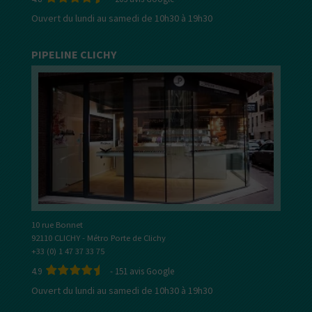
Ouvert du lundi au samedi de 10h30 à 19h30
PIPELINE CLICHY
10 rue Bonnet
92110 CLICHY - Métro Porte de Clichy
+33 (0) 1 47 37 33 75
4.9
-
151
avis Google
Ouvert du lundi au samedi de 10h30 à 19h30