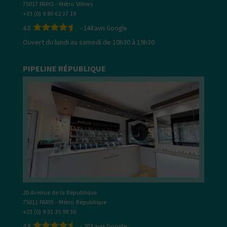
75017 PARIS - Métro Villiers
+33 (0) 9 80 62 37 19
4.8
-
144
avis Google
Ouvert du lundi au samedi de 10h30 à 19h30
PIPELINE RÉPUBLIQUE
20 Avenue de la République
75011 PARIS - Métro République
+33 (0) 9 51 35 99 36
4.8
-
203
avis Google