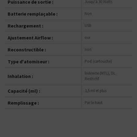
Puissance de sortie :
Jusqu'à 30 Watts
Batterie remplaçable :
Non
Rechargement :
USB
Ajustement Airflow :
oui
Reconstructible :
non
Type d'atomiseur :
Pod (cartouche)
Indirecte (MTL), DL
Inhalation :
Restrictif
Capacité (ml) :
3,5 ml et plus
Remplissage :
Par le haut