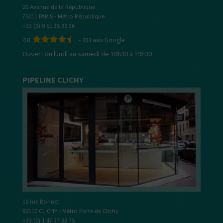
20 Avenue de la République
75011 PARIS - Métro République
+33 (0) 9 51 35 99 36
4.8
-
203
avis Google
Ouvert du lundi au samedi de 10h30 à 19h30
PIPELINE CLICHY
10 rue Bonnet
92110 CLICHY - Métro Porte de Clichy
+33 (0) 1 47 37 33 75