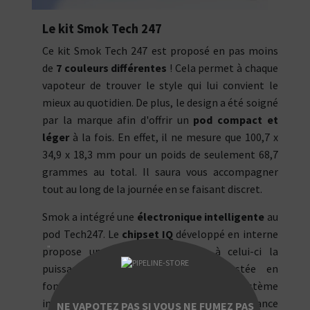
Le kit Smok Tech 247
Ce kit Smok Tech 247 est proposé en pas moins
de
7 couleurs différentes
! Cela permet à chaque
vapoteur de trouver le style qui lui convient le
mieux au quotidien. De plus, le design a été soigné
par la marque afin d'offrir un
pod compact et
léger
à la fois. En effet, il ne mesure que 100,7 x
34,9 x 18,3 mm pour un poids de seulement 68,7
grammes au total. Il saura vous accompagner
tout au long de la journée en se faisant discret.
Smok a intégré une
électronique intelligente
au
pod Tech247. Le
chipset IQ
développé en interne
"
propose un mode Smart. Grâce à celui-ci la
puissance est automatiquement ajustée en
fonction de la résistance insérée. Ce système
intelligent permet d'éviter de brûler la résistance
NE VAPOTEZ PAS SI VOUS NE FUMEZ PAS