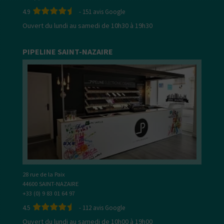
4.9
-
151
avis Google
Ouvert du lundi au samedi de 10h30 à 19h30
PIPELINE SAINT-NAZAIRE
28 rue de la Paix
44600 SAINT-NAZAIRE
+33 (0) 9 83 01 64 97
4.5
-
112
avis Google
Ouvert du lundi au samedi de 10h00 à 19h00