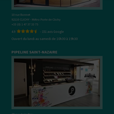
10 rue Bonnet
92110 CLICHY - Métro Porte de Clichy
+33 (0) 1 47 37 33 75
4.9
-
151
avis Google
Ouvert du lundi au samedi de 10h30 à 19h30
PIPELINE SAINT-NAZAIRE