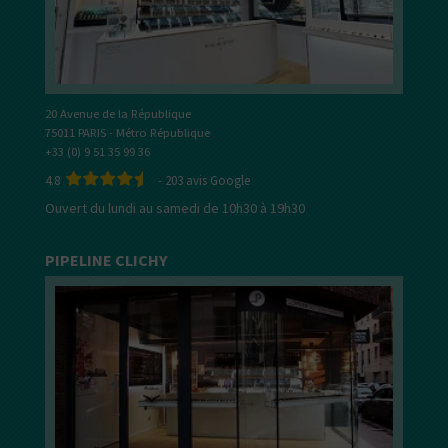
20 Avenue de la République
75011 PARIS - Métro République
+33 (0) 9 51 35 99 36
4.8
-
203
avis Google
Ouvert du lundi au samedi de 10h30 à 19h30
PIPELINE CLICHY