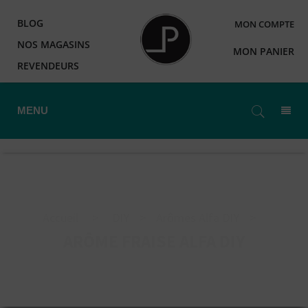
BLOG
MON COMPTE
NOS MAGASINS
MON PANIER
REVENDEURS
MENU
Accueil
>
DIY
>
Arômes Alfa DIY
>
ARÔME FRAISE ALFA DIY