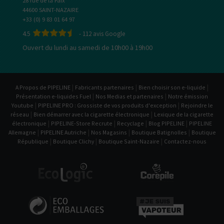
28 rue de la Paix
44600 SAINT-NAZAIRE
+33 (0) 9 83 01 64 97
4.5
-
112
avis Google
Ouvert du lundi au samedi de 10h00 à 19h00
|
|
|
A Propos de PIPELINE
Fabricants partenaires
Bien choisir son e-liquide
|
|
Présentation e-liquides Fuel
Nos Medias et partenaires
Notre émission
|
|
Youtube
PIPELINE PRO : Grossiste de vos produits d'exception
Rejoindre le
|
|
réseau
Bien démarrer avec la cigarette électronique
Lexique de la cigarette
|
|
|
|
électronique
PIPELINE-Store Recrute
Recyclage
Blog PIPELINE
PIPELINE
|
|
|
|
Allemagne
PIPELINE Autriche
Nos Magasins
Boutique Batignolles
Boutique
|
|
|
République
Boutique Clichy
Boutique Saint-Nazaire
Contactez-nous