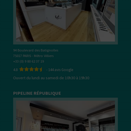
94 Boulevard des Batignolles
75017 PARIS - Métro Villiers
+33 (0) 9 80 62 37 19
4.8
-
144
avis Google
Ouvert du lundi au samedi de 10h30 à 19h30
PIPELINE RÉPUBLIQUE