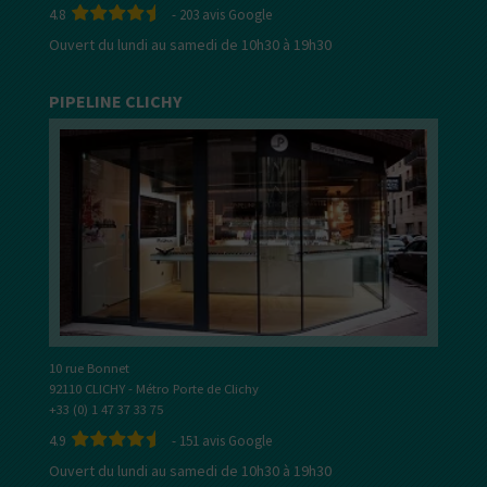
4.8
-
203
avis Google
Ouvert du lundi au samedi de 10h30 à 19h30
PIPELINE CLICHY
10 rue Bonnet
92110 CLICHY - Métro Porte de Clichy
+33 (0) 1 47 37 33 75
4.9
-
151
avis Google
Ouvert du lundi au samedi de 10h30 à 19h30