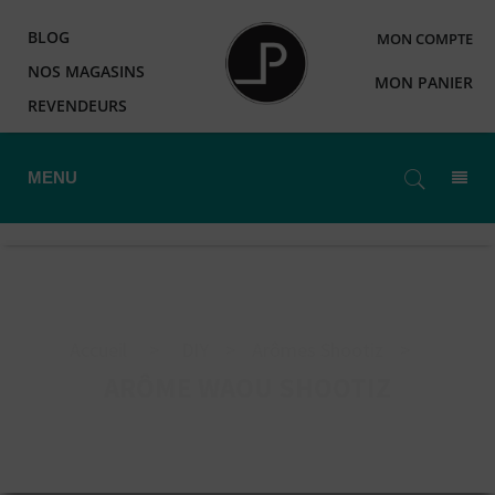
BLOG
MON COMPTE
NOS MAGASINS
MON PANIER
REVENDEURS
MENU
Accueil
>
DIY
>
Arômes Shootiz
>
ARÔME WAOU SHOOTIZ