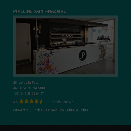
PIPELINE SAINT-NAZAIRE
28 rue de la Paix
44600 SAINT-NAZAIRE
+33 (0) 9 83 01 64 97
4.5
-
112
avis Google
Ouvert du lundi au samedi de 10h00 à 19h00