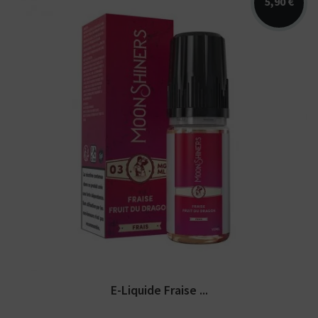
5,90 €
Arômes : fraise, fruit du dragon,
fraicheur. E-liquide Moonshiners....
E-Liquide Fraise ...