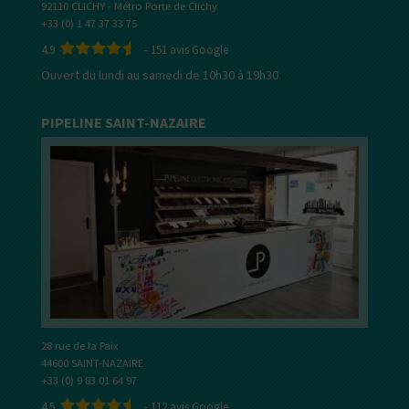
92110 CLICHY - Métro Porte de Clichy
+33 (0) 1 47 37 33 75
4.9
-
151
avis Google
Ouvert du lundi au samedi de 10h30 à 19h30
PIPELINE SAINT-NAZAIRE
28 rue de la Paix
44600 SAINT-NAZAIRE
+33 (0) 9 83 01 64 97
4.5
-
112
avis Google