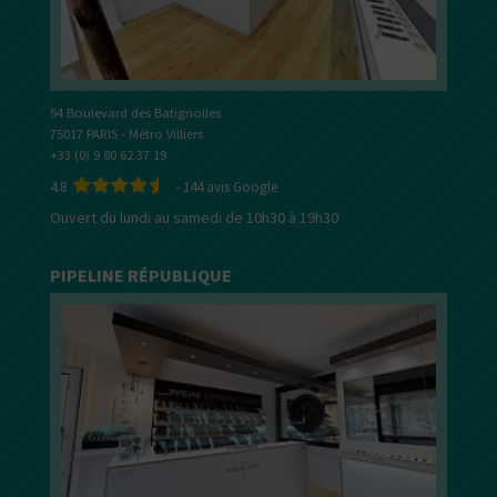
94 Boulevard des Batignolles
75017 PARIS - Métro Villiers
+33 (0) 9 80 62 37 19
4.8
-
144
avis Google
Ouvert du lundi au samedi de 10h30 à 19h30
PIPELINE RÉPUBLIQUE