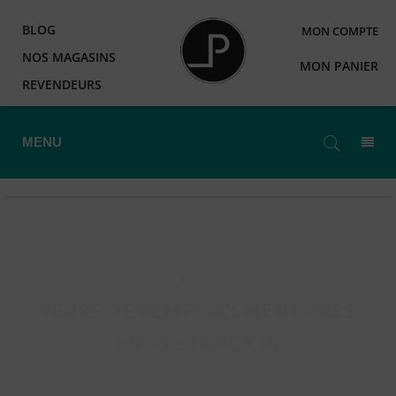
BLOG
MON COMPTE
NOS MAGASINS
MON PANIER
REVENDEURS
MENU
Accueil
>
Matériel Expert
>
Atomiseurs
>
VERRE DE REMPLACEMENT ARES
FINALE INNOKIN