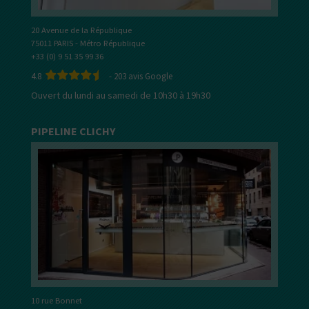
20 Avenue de la République
75011 PARIS - Métro République
+33 (0) 9 51 35 99 36
4.8
-
203
avis Google
Ouvert du lundi au samedi de 10h30 à 19h30
PIPELINE CLICHY
10 rue Bonnet