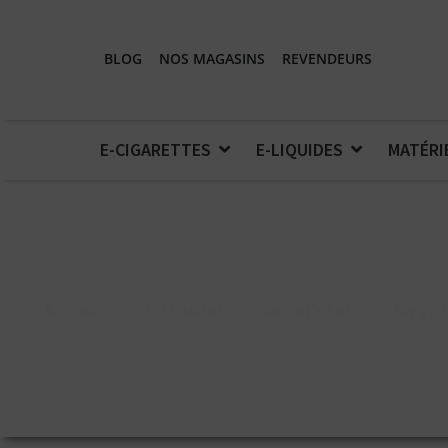
BLOG
NOS MAGASINS
REVENDEURS
E-CIGARETTES
E-LIQUIDES
MATÉRI
Accueil
>
E-Liquides
>
Secret's Lab
>
Biggy 