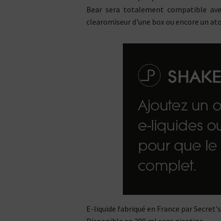
Bear sera totalement compatible avec
clearomiseur d'une box ou encore un at
Kits pour Fumeur
E-liquide fabriqué en France par Secret's
OCCASIONNEL
Saveur
Disponible en 200 ml sans nicotine.