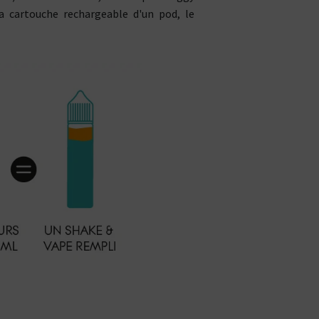
a cartouche rechargeable d'un pod, le
CBD : L'UNIVERS DÉDIÉ À LA R
LE DRUGSTORE DU PI
Saveur
Arôme
Saveur
Arôme
VOIR