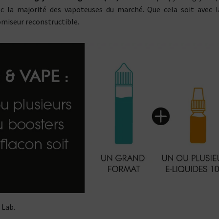
 la majorité des vapoteuses du marché. Que cela soit avec l
omiseur reconstructible.
Kits pour Fumeur
Kits pour Fumeur
 Lab.
MODÉRÉ
IMPORTANT
Saveur
Les
Saveur
Arôme