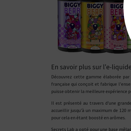
En savoir plus sur l'e-liqu
Découvrez cette gamme élaborée par S
française qui conçoit et fabrique l'ens
puisse obtenir la meilleure expérience p
Il est présenté au travers d'une grand
accueillir jusqu'à un maximum de 120 ml
pour cela en étant boosté en arômes.
Secrets Lab a opté pour une base mêla