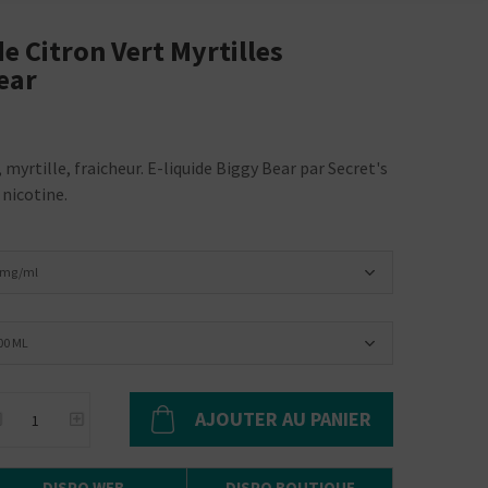
e Citron Vert Myrtilles
ear
 myrtille, fraicheur. E-liquide Biggy Bear par Secret's
 nicotine.
 mg/ml
00 ML
AJOUTER AU PANIER
DISPO WEB
DISPO BOUTIQUE