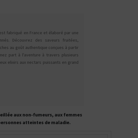
ACCUS &
0
MAND
MENTHOLÉE
FRUITÉ
BOISSON
MEN
TOUS
CHARGEURS
OUTILS
LES KITS
// ACCESSOIRES
R
est fabriqué en France et élaboré par une
nnés. Découvrez des saveurs fruitées,
ches au goût authentique conçues à partir
Kits e-Cigarettes
e-Liquides
DIY
Cle
nez part à l'aventure à travers plusieurs
x elixirs aux nectars puissants en grand
CBD
arette
Tous les fabricants
A propos de PIPELINE
onseillée aux non-fumeurs, aux femmes
 personnes atteintes de maladie.