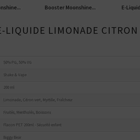
nshine...
Booster Moonshine...
E-Liqui
E-LIQUIDE LIMONADE CITRON
50% PG, 50% VG
Shake & Vape
200 ml
Limonade, Citron vert, Myrtille, Fraîcheur
Fruités, Mentholés, Boissons
Flacon PET 200ml - Sécurité enfant
Biggy Bear