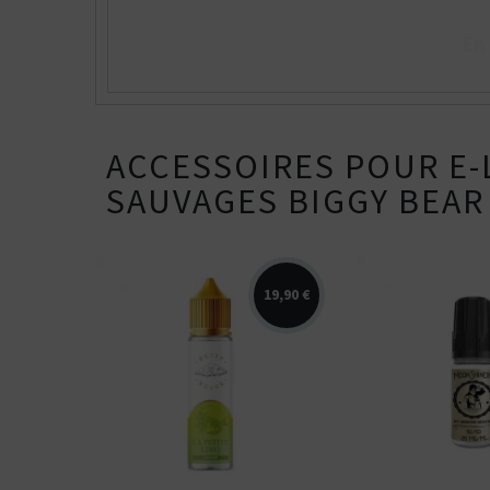
Vous ê
50% / 50%
directe
indirecte
Tube
En
Box
ACCESSOIRES POUR E-
SAUVAGES BIGGY BEAR
19,90 €
Arômes : limonade, citron
Booster Moons
vert. Petit Nuage. E-liquide
10ml et 20 mg/
disponible en 50...
nicotine. PG/VG