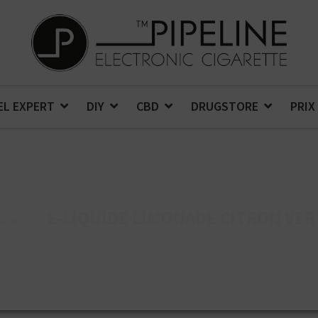
EL EXPERT
DIY
CBD
DRUGSTORE
PRIX
E-LIQUIDE LIMONADE CITRON VER
Bear
>