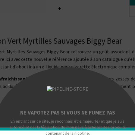
+
n Vert Myrtilles Sauvages Biggy Bear
ert Myrtilles Sauvages Biggy Bear retrouvez un goût associant d
 ici avec cette nouvelle référence ajoutée à son catalogue qu'el
ttant d'aboutir à un e-liquide pour cigarette électronique comple
fraichissante
qui est composée à partir de plusieurs zestes d
"
acidulées à l'ensemble. Un e-liquide français particulièrement p
NE VAPOTEZ PAS SI VOUS NE FUMEZ PAS
En entrant sur ce site, je reconnais être majeur(e) et que je suis
autorisé(e) par la législation de mon pays à acheter des produits
contenant de la nicotine.