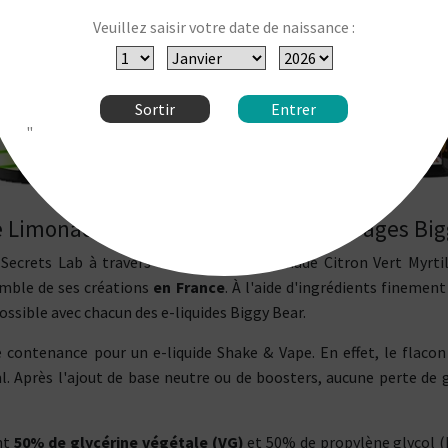
Veuillez saisir votre date de naissance :
Sortir
Entrer
"
ide Limonade Citron Vert Myrtilles Sauvages Bi
ecrets Lab à travers cet e-liquide Limonade Citron Vert Myrti
emble de ses créations
en France
. À l'aide d'ingrédients fineme
ossible avec chacun des e-liquides Biggy Bear.
e contenance pour un e-liquide Shake & Vape. En effet, le flaco
. Après l'ajout de base neutre ou de boosters, aucune perte de go
nt
50% de glycérine végétale (VG)
et 50% de propylène glycol (P