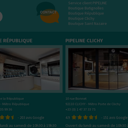
tes plutôt ?
Service client PIPELINE
Boutique Batignolles
Bottom
Boutique République
Feeder
Boutique Clichy
E-Pipe
Boutique Saint Nazaire
NE RÉPUBLIQUE
PIPELINE CLICHY
e la République
10 rue Bonnet
 - Métro République
92110 CLICHY - Métro Porte de Clichy
 35 99 36
+33 (0) 1 47 37 33 75
-
203
avis Google
4.9
-
151
avis Google
lundi au samedi de 10h30 à 19h30
Ouvert du lundi au samedi de 10h30 