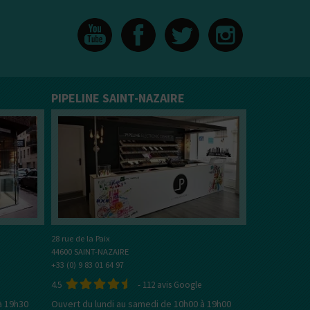
Bien choisir son e-liquide
En savoir plus sur les e-Li
PIPELINE SAINT-NAZAIRE
28 rue de la Paix
44600 SAINT-NAZAIRE
+33 (0) 9 83 01 64 97
4.5
-
112
avis Google
à 19h30
Ouvert du lundi au samedi de 10h00 à 19h00