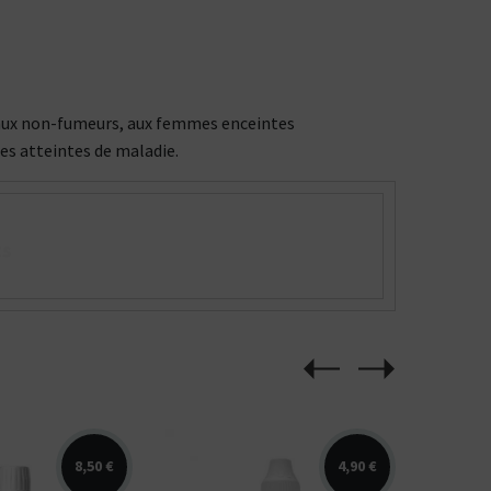
ée aux non-fumeurs, aux femmes enceintes
nes atteintes de maladie.
ts
8,50 €
4,90 €