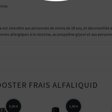
tine.
que est interdite aux personnes de moins de 18 ans, et déconseill
onnes allergiques à la nicotine, au propylène glycol et aux person
n savoir plus sur la marque Alfaliquid et ses produi
OSTER FRAIS ALFALIQUID
5,90 €
1,90 €