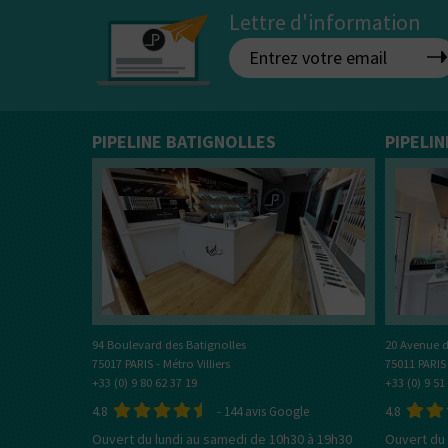
Vous ê
50% / 50%
directe
indirecte
Lettre d'information
Tube
Box
PIPELINE BATIGNOLLES
PIPELI
20 Avenue d
94 Boulevard des Batignolles
75011 PARIS
75017 PARIS - Métro Villiers
+33 (0) 9 51
+33 (0) 9 80 62 37 19
4.8
4.8
-
144
avis Google
Ouvert du 
Ouvert du lundi au samedi de 10h30 à 19h30