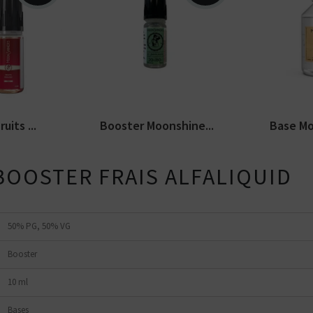
 rouges,
uide
Booster Moonshiners
E-liquide
isponible
disponible en 10 ml et 20
50% VG s
mg/ml de nicotine. PG/VG...
végétal. F
uits ...
Booster Moonshine...
Base Mo
BOOSTER FRAIS ALFALIQUID
50% PG, 50% VG
Booster
10 ml
Kits pour Fumeur
Kits pour Fumeur
MODÉRÉ
IMPORTANT
Saveur
Les
Saveur
Arôme
Bases