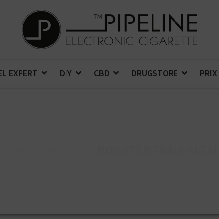
EL EXPERT
DIY
CBD
DRUGSTORE
PRIX
BOOSTER FRAIS ALFA
>
DIY
>
Booster
>