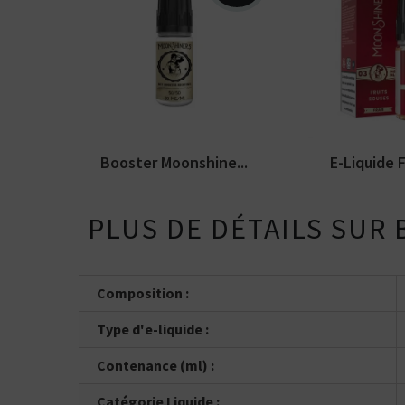
Arômes : fruits
Booster Moonshiners en
fraicheur. E-liq
10ml et 20 mg/ml de
Moonshiners. D
nicotine. PG/VG de 50/50.
en...
Booster Moonshine...
E-Liquide Fr
PLUS DE DÉTAILS SUR 
Composition :
Type d'e-liquide :
Contenance (ml) :
Kits pour Fumeur
OCCASIONNEL
Catégorie Liquide :
Saveur