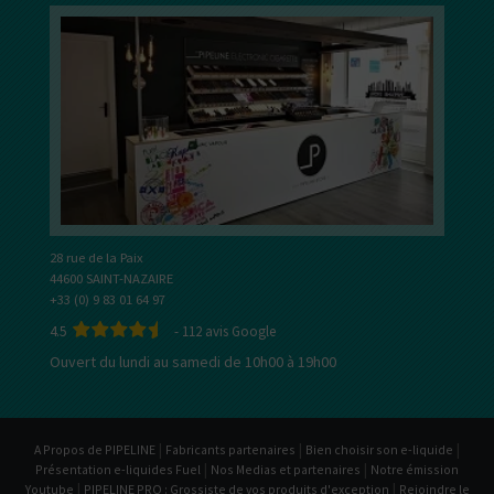
28 rue de la Paix
44600 SAINT-NAZAIRE
+33 (0) 9 83 01 64 97
4.5
-
112
avis Google
Ouvert du lundi au samedi de 10h00 à 19h00
|
|
|
A Propos de PIPELINE
Fabricants partenaires
Bien choisir son e-liquide
|
|
Présentation e-liquides Fuel
Nos Medias et partenaires
Notre émission
|
|
Youtube
PIPELINE PRO : Grossiste de vos produits d'exception
Rejoindre le