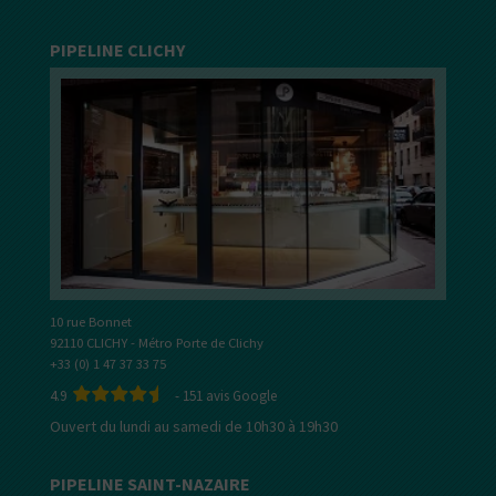
PIPELINE CLICHY
10 rue Bonnet
92110 CLICHY - Métro Porte de Clichy
+33 (0) 1 47 37 33 75
4.9
-
151
avis Google
Ouvert du lundi au samedi de 10h30 à 19h30
PIPELINE SAINT-NAZAIRE