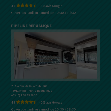
4.8
-
144
avis Google
Ouvert du lundi au samedi de 10h30 à 19h30
PIPELINE RÉPUBLIQUE
20 Avenue de la République
75011 PARIS - Métro République
+33 (0) 9 51 35 99 36
4.8
-
203
avis Google
Ouvert du lundi au samedi de 10h30 à 19h30