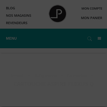
BLOG
MON COMPTE
NOS MAGASINS
MON PANIER
REVENDEURS
MENU
Accueil
>
E-Cigarettes
>
Cartouches
>
CARTOUCHE ASPIRE FLEXUS Q