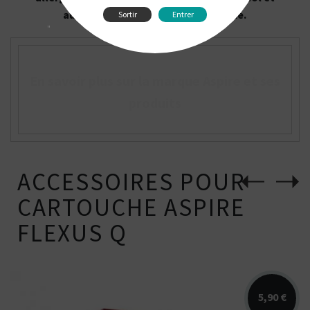
aux personnes atteintes de maladie.
Sortir
Entrer
"
En savoir plus sur la marque Aspire et ses
produits
ACCESSOIRES POUR
CARTOUCHE ASPIRE
FLEXUS Q
5,90 €