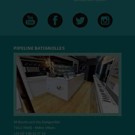
PIPELINE BATIGNOLLES
94 Boulevard des Batignolles
75017 PARIS - Métro Villiers
+33 (0) 9 80 62 37 19