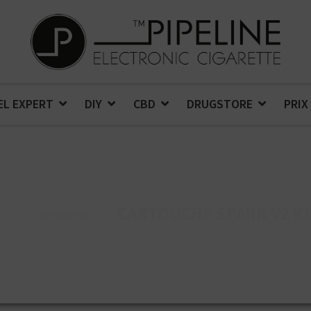
EL EXPERT
DIY
CBD
DRUGSTORE
PRIX
CARTOUCHE SPARK V2 KIW
s
>
Cartouches
>