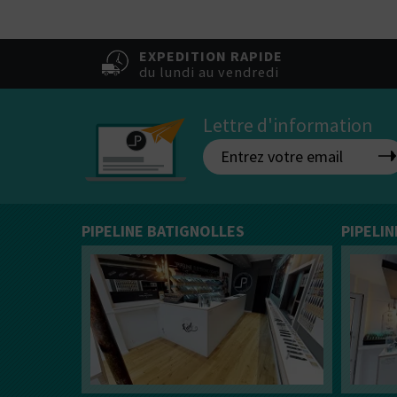
Vous ê
50% / 50%
directe
indirecte
Tube
Box
EXPEDITION RAPIDE
du lundi au vendredi
Lettre d'information
PIPELINE BATIGNOLLES
PIPELI