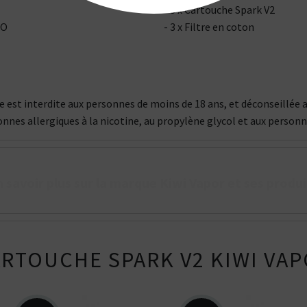
- 3 x Cartouche Spark V2
RO
- 3 x Filtre en coton
que est interdite aux personnes de moins de 18 ans, et déconseill
onnes allergiques à la nicotine, au propylène glycol et aux person
n savoir plus sur la marque Kiwi Vapor et ses produi
RTOUCHE SPARK V2 KIWI VAPO