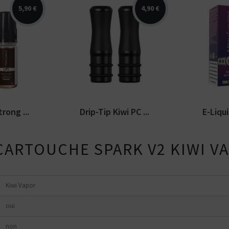
5,90 €
4,90 €
ât de blond.
Pack de 2 drip-tips Kiwi
Arômes : r
shiners.
Vapor fabriqués en PC et en
fraicheur.
0 pour...
silicone...
Moonshine
rong ...
Drip-Tip Kiwi PC ...
E-Liqui
CARTOUCHE SPARK V2 KIWI VA
Kiwi Vapor
oui
Kits pour Fumeur
Kits pour Fumeur
MODÉRÉ
IMPORTANT
non
Saveur
Les
Saveur
Arôme