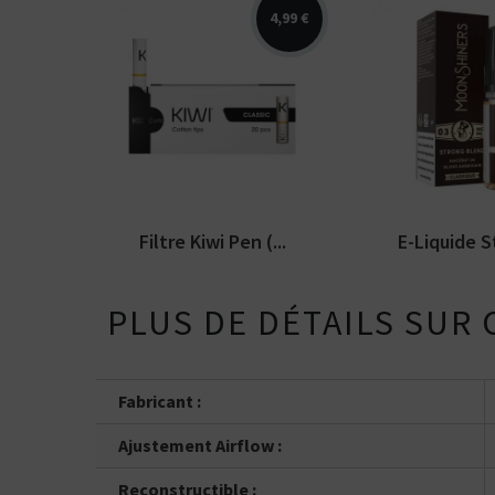
4,99 €
Pack de 20 filtres en coton
Arômes : macér
pour l'e-cigarette Kiwi Pen.
E-liquide Moon
Disponible en...
Disponible en 5
Filtre Kiwi Pen (...
E-Liquide St
PLUS DE DÉTAILS SUR 
Fabricant :
Ajustement Airflow :
Kits pour Fumeur
OCCASIONNEL
Reconstructible :
Saveur