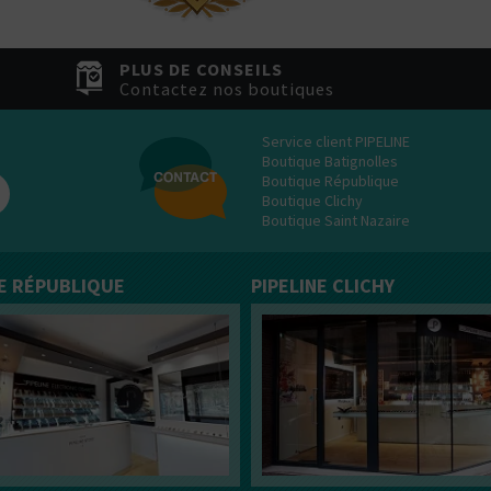
tes plutôt ?
Bottom
Feeder
PLUS DE CONSEILS
E-Pipe
Contactez nos boutiques
Service client PIPELINE
Boutique Batignolles
Boutique République
Boutique Clichy
Boutique Saint Nazaire
NE RÉPUBLIQUE
PIPELINE CLICHY