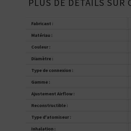
PLUS DE DÉTAILS SUR
Vous ê
50% / 50%
directe
indirecte
Tube
Box
Fabricant :
Matériau :
Couleur :
Diamètre :
Type de connexion :
Gamme :
Ajustement Airflow :
Reconstructible :
Type d'atomiseur :
Inhalation :