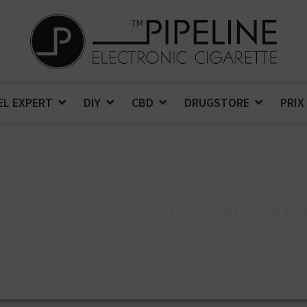
EL EXPERT
DIY
CBD
DRUGSTORE
PRIX
CLEAROMISEUR UW
rettes
>
Clearomiseurs
>