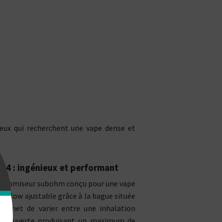
ceux qui recherchent une vape dense et
 4 : ingénieux et performant
learomiseur subohm conçu pour une vape
airflow ajustable grâce à la bague située
 permet de varier entre une inhalation
très ouverte produisant un maximum de