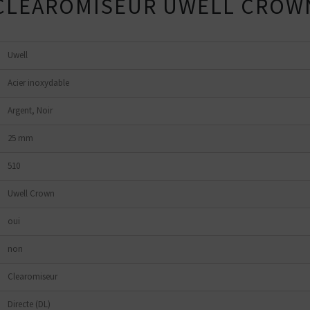
 CLEAROMISEUR UWELL CROW
tes plutôt ?
Bottom
Feeder
E-Pipe
Uwell
Acier inoxydable
Argent, Noir
25 mm
510
Uwell Crown
oui
non
Clearomiseur
Directe (DL)