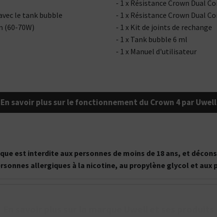
- 1 x Résistance Crown Dual C
 avec le tank bubble
- 1 x Résistance Crown Dual Co
hm (60-70W)
- 1 x Kit de joints de rechange
- 1 x Tank bubble 6 ml
- 1 x Manuel d'utilisateur
En savoir plus sur le fonctionnement du Crown 4 par Uwell
onique est interdite aux personnes de moins de 18 ans, et déc
ersonnes allergiques à la nicotine, au propylène glycol et aux
Kits pour Fumeur
Kits pour Fumeur
En savoir plus sur la marque Uwell et ses produits
MODÉRÉ
IMPORTANT
Saveur
Les
Saveur
Arôme