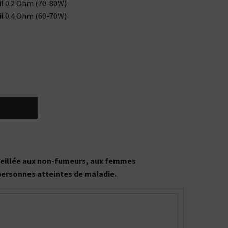
oil 0.2 Ohm (70-80W)
il 0.4 Ohm (60-70W)
onseillée aux non-fumeurs, aux femmes
 personnes atteintes de maladie.
CBD : L'UNIVERS DÉDIÉ À LA R
LE DRUGSTORE DU PI
Saveur
Arôme
Saveur
Arôme
VOIR