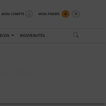
MON COMPTE
MON PANIER
0
 ECOS
NOUVEAUTÉS
ELL CROWN 4