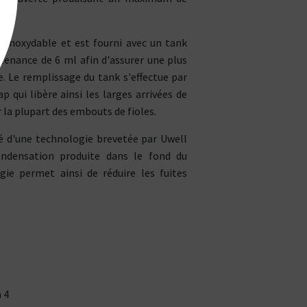
 inoxydable et est fourni avec un tank
enance de 6 ml afin d'assurer une plus
. Le remplissage du tank s'effectue par
p qui libère ainsi les larges arrivées de
 la plupart des embouts de fioles.
é d'une technologie brevetée par Uwell
ondensation produite dans le fond du
gie permet ainsi de réduire les fuites
 4