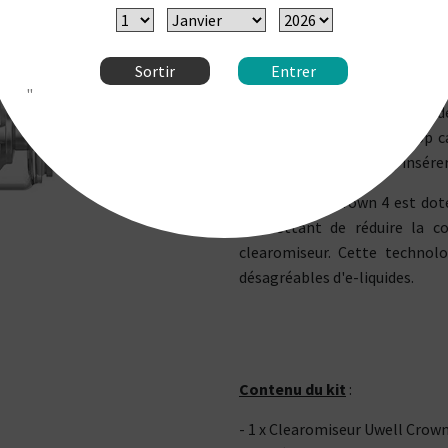
vapeur.
Le Crown 4 est conçu en acier
Sortir
Entrer
bubble de rechange d'une cont
"
grande autonomie en e-liquide
le haut, en dévissant le top ca
liquides permettant d'y insérer
Ingénieux, le Crown 4 est dot
permettant de réduire la c
clearomiseur. Cette technolo
désagréables d'e-liquides.
Contenu du kit
:
- 1 x Clearomiseur Uwell Crown