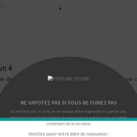
+
wn 4
"
diamètre dédié à l'inhalation directe (DL). Idéal pour tous 
NE VAPOTEZ PAS SI VOUS NE FUMEZ PAS
Clearomiseur Uwell Crown
En entrant sur ce site, je reconnais être majeur(e) et que je suis
Le Crown 4 par Uwell est un c
autorisé(e) par la législation de mon pays à acheter des produits
très aérienne. Doté d'un large 
contenant de la nicotine.
à la base de l'atomiseur, il
Veuillez saisir votre date de naissance :
directe (DL) restrictive ou 