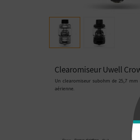
Clearomiseur Uwell Cro
Un clearomiseur subohm de 25,7 mm de 
aérienne.