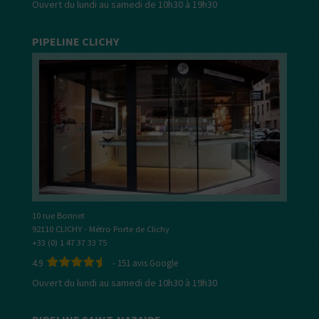
Ouvert du lundi au samedi de 10h30 à 19h30
PIPELINE CLICHY
10 rue Bonnet
92110 CLICHY - Métro Porte de Clichy
+33 (0) 1 47 37 33 75
4.9
-
151
avis Google
Ouvert du lundi au samedi de 10h30 à 19h30