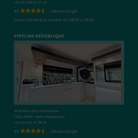
+33 (0) 9 80 62 37 19
4.8
-
144
avis Google
Ouvert du lundi au samedi de 10h30 à 19h30
PIPELINE RÉPUBLIQUE
20 Avenue de la République
75011 PARIS - Métro République
+33 (0) 9 51 35 99 36
4.8
-
203
avis Google