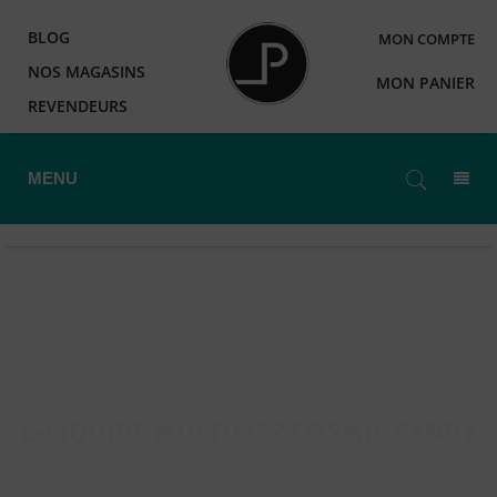
BLOG
MON COMPTE
NOS MAGASINS
MON PANIER
REVENDEURS
MENU
Accueil
>
E-Liquides
>
Secret's Lab
>
Cosmic Candy
>
E-LIQUIDE MULTIFIZZ COSMIC CANDY