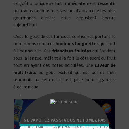
ce goût si unique se fait immédiatement ressentir
pour vous rappeler des saveurs d'antan que les plus
gourmands d'entre nous dégustent encore
aujourd'hui !
C'est le goût de ces famuses confiseries portant le
nom moins connu de
bonbons languettes
qui sont
à l'honneur ici. Ces
friandises fruitées
qui fondent
sous la langue, mêlant à la fois le côté sucré du fruit
tout en ayant des notes acidulées. Une
saveur de
multifruits
au goût exclusif qui est bel et bien
reproduit au sein de ce e-liquide pour cigarette
électronique.
"
NE VAPOTEZ PAS SI VOUS NE FUMEZ PAS
En entrant sur ce site, je reconnais être majeur(e) et