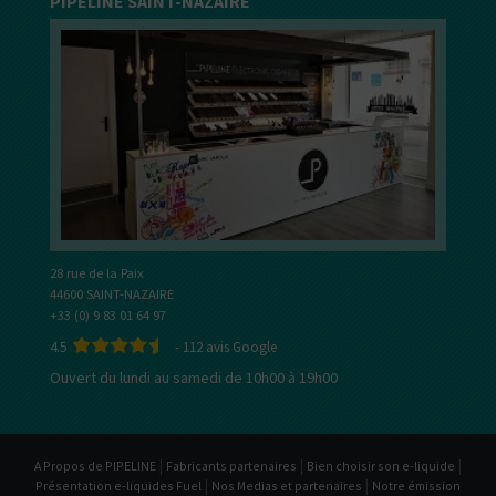
PIPELINE SAINT-NAZAIRE
28 rue de la Paix
44600 SAINT-NAZAIRE
+33 (0) 9 83 01 64 97
4.5
-
112
avis Google
Ouvert du lundi au samedi de 10h00 à 19h00
|
|
|
A Propos de PIPELINE
Fabricants partenaires
Bien choisir son e-liquide
|
|
Présentation e-liquides Fuel
Nos Medias et partenaires
Notre émission